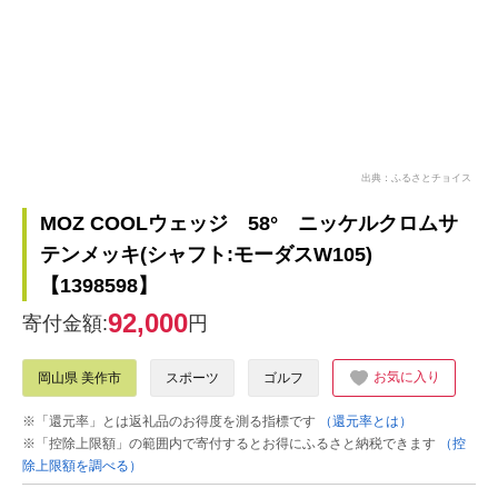
出典：ふるさとチョイス
MOZ COOLウェッジ 58° ニッケルクロムサ
テンメッキ(シャフト:モーダスW105)
【1398598】
92,000
寄付金額:
円
お気に入り
岡山県 美作市
スポーツ
ゴルフ
※「還元率」とは返礼品のお得度を測る指標です
（還元率とは）
※「控除上限額」の範囲内で寄付するとお得にふるさと納税できます
（控
除上限額を調べる）