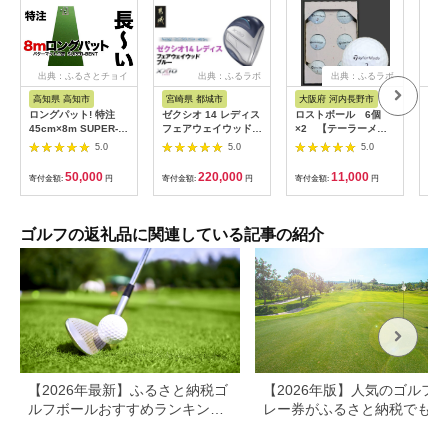
出典：ふるさとチョイ
出典：ふるラボ
出典：ふるラボ
出典
ス
高知県 高知市
宮崎県 都城市
大阪府 河内長野市
大
ロングパット! 特注
ゼクシオ 14 レディス
ロストボール 6個
ロス
45cm×8m SUPER-
フェアウェイウッド
×2 【テーラーメイ
×2 
BENT スーパーベント
ブルー【5/L】《2025
ド TP5・X シリー
ST
5.0
5.0
5.0
パターマットと練習用
年モデル》_IG-C703-
ズ】(色・柄指定不可)
ーズ
具3種 【パターマット
5L _(都城市)ダンロッ
他ブランドあり ゴル
メー
50,000
220,000
11,000
寄付金額:
円
寄付金額:
円
寄付金額:
円
寄付
工房PROゴルフショ
プ ゼクシオ 14シリー
フ ゴルフボール ボー
ゴル
ップ】 [ATAG046] ゴ
ズ 2025年モデル フェ
ル洗浄選別済み 練習
洗浄
ルフ ごるふ パター ゴ
アウェイウッド
用カラーボール カラ
カラ
ルフ用品 ゴルフ場 ス
MP1400L カーボンシ
フル 送料無料
ル 
ゴルフの返礼品に関連している記事の紹介
ポーツ マット 練習 日
ャフト レディス ゴル
本製 高品質 人気 ベス
フ用品 スポーツ用品
トセラー 高知
日本製 MADE IN
JAPAN 国産 ゴルフク
ラブ
【2026年最新】ふるさと納税ゴ
【2026年版】人気のゴルフ
ルフボールおすすめランキング
レー券がふるさと納税でもら
｜タイトリスト・スリクソンな
る！
ど人気返礼品を比較