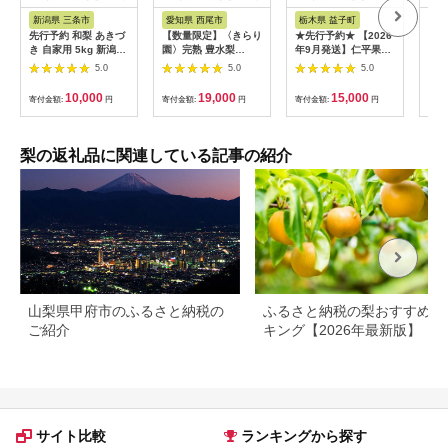
ス
ス
ス
新潟県 三条市
愛知県 西尾市
栃木県 益子町
和
先行予約 和梨 あきづ
【数量限定】〈きらり
★先行予約★ 【2026
【ふ
き 自家用 5kg 新潟県
園〉完熟 豊水梨
年9月発送】仁平果樹
行予
産 訳アリ 梨 [岩福農
5kg・K086-19
園の梨 「新高」5kg
ー豊
5.0
5.0
5.0
園]【010P062】
(8個～14個) (9月下旬
上秀
より順次配送) | 果物
6～
10,000
19,000
15,000
寄付金額:
円
寄付金額:
円
寄付金額:
円
寄付
新鮮 フルーツ ギフト
月中
梨 ナシ 益子町産梨 甘
順次
い あまい 糖度11.5以
日指
上 糖度保証 果汁 果肉
梨 
梨の返礼品に関連している記事の紹介
栃木県 益子町
もの
(DB004)
山梨県甲府市のふるさと納税の
ふるさと納税の梨おすすめラ
ご紹介
キング【2026年最新版】
サイト比較
ランキングから探す