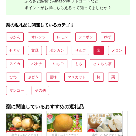
ふるさと納税でAmazonギフトコードなど
ポイントがお得にもらえるって知ってましたか？
梨の返礼品に関連しているカテゴリ
みかん
オレンジ
レモン
デコポン
ゆず
せとか
文旦
ポンカン
りんご
梨
メロン
スイカ
バナナ
いちご
もも
さくらんぼ
びわ
ぶどう
巨峰
マスカット
柿
栗
マンゴー
その他
梨に関連しているおすすめの返礼品
出典：ふるさとチョイ
出典：ふるさとチョイ
出典：ふるさとチョイ
出