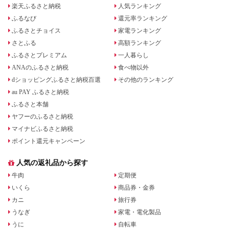
楽天ふるさと納税
人気ランキング
ふるなび
還元率ランキング
ふるさとチョイス
家電ランキング
さとふる
高額ランキング
ふるさとプレミアム
一人暮らし
ANAのふるさと納税
食べ物以外
dショッピングふるさと納税百選
その他のランキング
au PAY ふるさと納税
ふるさと本舗
ヤフーのふるさと納税
マイナビふるさと納税
ポイント還元キャンペーン
人気の返礼品から探す
牛肉
定期便
いくら
商品券・金券
カニ
旅行券
うなぎ
家電・電化製品
うに
自転車