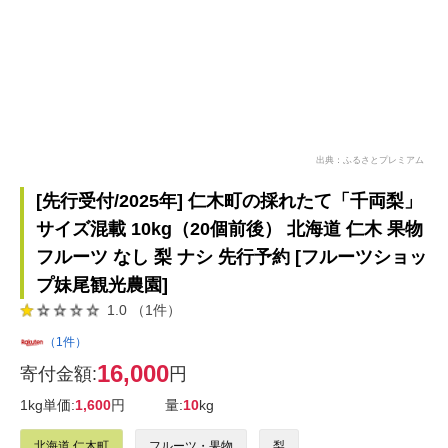
出典：ふるさとプレミアム
[先行受付/2025年] 仁木町の採れたて「千両梨」
サイズ混載 10kg（20個前後） 北海道 仁木 果物
フルーツ なし 梨 ナシ 先行予約 [フルーツショッ
プ妹尾観光農園]
1.0 （1件）
（1件）
16,000
寄付金額:
円
1kg単価:
1,600
円
量:
10
kg
北海道 仁木町
フルーツ・果物
梨