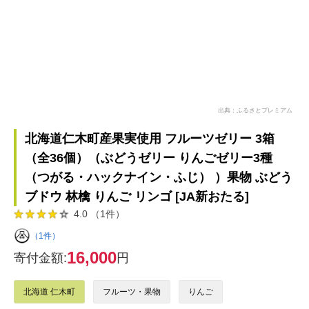
出典：ふるさとプレミアム
北海道仁木町産果実使用 フルーツゼリー 3箱
（全36個）（ぶどうゼリー りんごゼリー3種
（つがる・ハックナイン・ふじ） ）果物 ぶどう
ブドウ 林檎 りんご リンゴ [JA新おたる]
4.0 （1件）
（1件）
16,000
寄付金額:
円
北海道 仁木町
フルーツ・果物
りんご