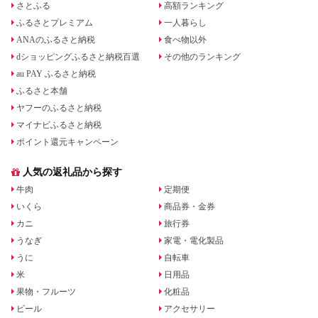
さとふる
高額ランキング
ふるさとプレミアム
一人暮らし
ANAのふるさと納税
食べ物以外
dショッピングふるさと納税百選
その他のランキング
au PAY ふるさと納税
ふるさと本舗
ヤフーのふるさと納税
マイナビふるさと納税
ポイント還元キャンペーン
人気の返礼品から探す
牛肉
定期便
いくら
商品券・金券
カニ
旅行券
うなぎ
家電・電化製品
うに
自転車
米
日用品
果物・フルーツ
化粧品
ビール
アクセサリー