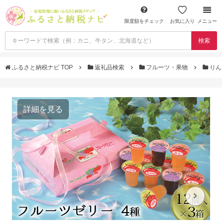
限度額をチェック
お気に入り
メニュー
検索
ふるさと納税ナビ TOP
返礼品検索
フルーツ・果物
りん
詳細を見る