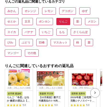
りんごの返礼品に関連しているカテゴリ
みかん
オレンジ
レモン
デコポン
ゆず
せとか
文旦
ポンカン
りんご
梨
メロン
スイカ
バナナ
いちご
もも
さくらんぼ
びわ
ぶどう
巨峰
マスカット
柿
栗
マンゴー
その他
りんごに関連しているおすすめの返礼品
出典：JALふるさと納税
出典：JALふるさと納税
出典：JRE MALLふる
出
さと納税
岩手県 紫波町
青森県 平川市
長野県 長野市
山
りんご 「冬恋」はる
【10月発送】親子三
2026年産 ご自宅用
《先
か 糖度15度以上【先
代最高位のトキ約
完熟シナノスイート
山形
行予約 12月発送予
5kg【全国ふじコンテ
7-11個入り 果物 りん
じ 
5.0
5.0
5.0