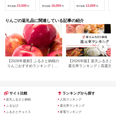
定】 数量限定 岩手県
スト最高賞受賞農園・
ご フルーツ デザート
5kg
産 りんご リンゴ 林檎
平川市広船産りんご】
食後 長野りんご 信州
12
23,500
18,000
12,000
寄付金額:
円
寄付金額:
円
寄付金額:
円
寄付
冬恋 はるか フルーツ
りんご ジューシー あ
送 
くだもの 果物 【冬恋
ふれる果汁
沖縄
研究会】 (AI022)
可 F
りんごの返礼品に関連している記事の紹介
【2026年最新】ふるさと納税の
【2026年版】楽天ふるさと
りんごおすすめランキング｜還
還元率ランキング｜高還元率
元率・人気品種で比較
礼品をジャンル別に比較
サイト比較
ランキングから探す
楽天ふるさと納税
人気ランキング
ふるなび
還元率ランキング
ふるさとチョイス
家電ランキング