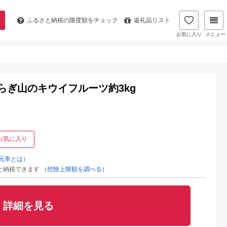
ふるさと納税の
限度額をチェック
返礼品リスト
お気に入り
メニュー
らぎ山のキウイフルーツ約3kg
お気に入り
元率とは）
と納税できます
（控除上限額を調べる）
詳細を見る