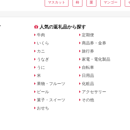
マスカット
柿
栗
マンゴー
す
人気の返礼品から探す
牛肉
定期便
いくら
商品券・金券
カニ
旅行券
うなぎ
家電・電化製品
うに
自転車
米
日用品
果物・フルーツ
化粧品
ビール
アクセサリー
菓子・スイーツ
その他
おせち