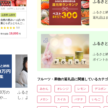
ふるさと
出典：auPAYふるさと納
出典：ふるさとプレミ
出典：auPAYふるさと納
出典：楽
ふるさと
税
アム
税
山形県 山形市
和歌山県 美浜町
島根県 安来市
鹿児島県 
返礼品は
自然の恵みいっぱいの
【産地直送】和歌山県
二十世紀梨 5kg【先
【ふるさ
葉とらずふじりんご
産 桃 約1kg（3～4
行受付 2026年 発送
【2026
約10kg(46～50個入)
玉）秀品 もも
梨 なし ナシ 20世紀
付】絶品
5.0
5.0
5.0
FY25-922
美味しい みずみずし
ルーツ大
19,000
12,000
23,000
1
い 期間限定 先行予
玉）“屋久
寄付金額:
円
寄付金額:
円
寄付金額:
円
寄付金額:
約】【23-JY-03】
み”と“愛
| 鹿児島 
ふるさと
島町 ふる
取り寄せ 
ションフル
ふるさと納
ーツ 果物
間限定 数
ポイント
フルーツ・果物の返礼品に関連しているカテゴ
みかん
オレンジ
レモン
デコポン
0万の
ふるさと納税「一人暮ら
楽天ふるさと納税
や子
し」よかったもの特集。お
り」返礼品特集！
メロン
スイカ
バナナ
いちご
すすめ返礼品を紹介
キングも紹介