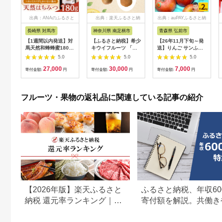
出典：ANAのふるさと
出典：楽天ふるさと納
出典：auPAYふるさと納
納税
税
税
長崎県 対馬市
神奈川県 南足柄市
青森県 弘前市
【1週間以内発送】対
【ふるさと納税】希少
【26年11月下旬～発
馬天然和蜂蜂蜜180g
キウイフルーツ 「香
送】りんご サンふじ
1瓶 《 対馬市 》【 う
緑」。6Lサイズ 20個
約2kg【家庭用】林檎
5.0
5.0
5.0
えはら株式会社 】 対
入り 糖度16度。甘く
リンゴ 果物 くだもの
27,000
30,000
7,000
馬 新鮮 濃密 ニホンミ
ておいしい〈出荷時
フルーツ 青森 [アップ
寄付金額:
円
寄付金額:
円
寄付金額:
円
ツバチ ハチミツ ギフ
期：2026年12月15日
ル おいしい 果実 果物
ト 甘い 受賞 フルーテ
出荷開始～2027年1月
赤色 美味] [u9]
ィ 特産品 滋養強壮 希
末頃〉｜キウイ フル
フルーツ・果物の返礼品に関連している記事の紹介
少 [WAI089] スピード
ーツ 果物 くだもの 神
発送 最速発送 最短発
奈川県 南足柄市
送
【2026年版】楽天ふるさと
ふるさと納税、年収60
納税 還元率ランキング｜高
寄付額を解説。共働き
還元率返礼品をジャンル別
どもがいる場合も