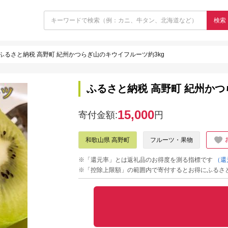
検索
ふるさと納税 高野町 紀州かつらぎ山のキウイフルーツ約3kg
ふるさと納税 高野町 紀州かつ
15,000
寄付金額:
円
和歌山県 高野町
フルーツ・果物
※「還元率」とは返礼品のお得度を測る指標です
（還
※「控除上限額」の範囲内で寄付するとお得にふるさ