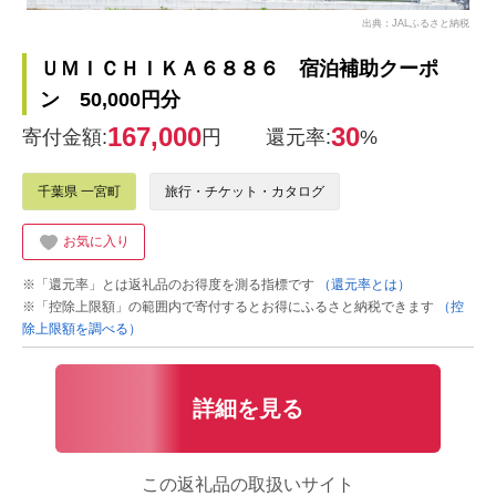
出典：JALふるさと納税
ＵＭＩＣＨＩＫＡ６８８６ 宿泊補助クーポ
ン 50,000円分
167,000
30
寄付金額:
円
還元率:
%
千葉県 一宮町
旅行・チケット・カタログ
お気に入り
※「還元率」とは返礼品のお得度を測る指標です
（還元率とは）
※「控除上限額」の範囲内で寄付するとお得にふるさと納税できます
（控
除上限額を調べる）
詳細を見る
この返礼品の取扱いサイト