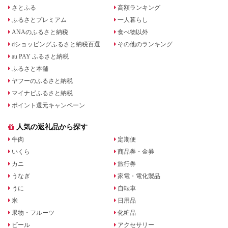
さとふる
高額ランキング
ふるさとプレミアム
一人暮らし
ANAのふるさと納税
食べ物以外
dショッピングふるさと納税百選
その他のランキング
au PAY ふるさと納税
ふるさと本舗
ヤフーのふるさと納税
マイナビふるさと納税
ポイント還元キャンペーン
人気の返礼品から探す
牛肉
定期便
いくら
商品券・金券
カニ
旅行券
うなぎ
家電・電化製品
うに
自転車
米
日用品
果物・フルーツ
化粧品
ビール
アクセサリー