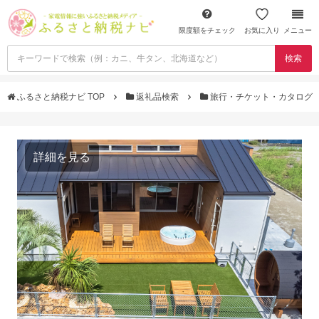
限度額をチェック
お気に入り
メニュー
検索
ふるさと納税ナビ TOP
返礼品検索
旅行・チケット・カタログ
詳細を見る