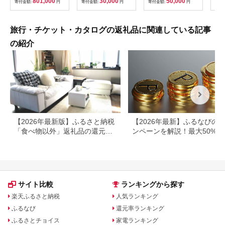
801,000
30,000
50,000
寄付金額:
円
寄付金額:
円
寄付金額:
円
寄付
ルフプレー券 ゴルフ
食品
利用券 温泉 関東 チケ
存 
ット プレー券 施設利
登山
用券
旅行・チケット・カタログの返礼品に関連している記事
の紹介
【2026年最新版】ふるさと納税
【2026年最新】ふるなびの
「食べ物以外」返礼品の還元率
ンペーンを解説！最大50%還
ランキング！
も
サイト比較
ランキングから探す
楽天ふるさと納税
人気ランキング
ふるなび
還元率ランキング
ふるさとチョイス
家電ランキング