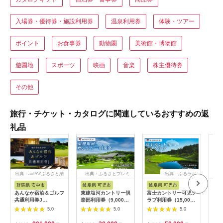
入場券・優待券・施設利用券
温泉利用券
体験・ツアー
ポイント
お食事券
動物園
美術館・博物館
遊園地
スポーツ
映画
音楽
株主優待券
その他
旅行・チケット・カタログに関連しているおすすめの返
礼品
出典：auPAYふるさと納
出典：ふるさとプレミ
出典：ふるラボ
税
アム
群馬県 安中市
岐阜県 可児市
岐阜県 可児市
茨
あんなか宿泊＆ゴルフ
東建塩河カントリー倶
富士カントリー可児ク
20
共通利用券J
楽部利用券（9,000円
ラブ利用券（15,000
カリ
ANAX010 / 宿泊 ゴル
分）【0041-003】
円分）
(1
5.0
5.0
5.0
フ 利用券 券 安中 群
存・
馬 ごるふ ゴルフ場 ゴ
備蓄