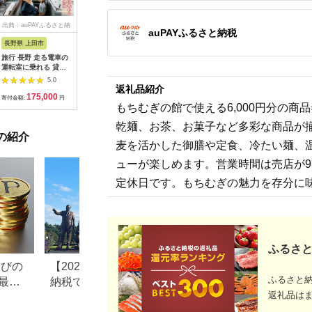
出典：auPAYふるさと納
出典：dショッピングふ
出典：auPAYふるさと納
出典：ふ
auPAYふるさと納税
税
るさと納税
税
長野県 上田市
岐阜県 可児市
静岡県 伊東市
神奈川県 
旅行 長野 走る電車の
富士カントリー可児ク
伊東園ホテル・伊東園
159-200
運転室に乗れる 貸切
ラブ利用券（150,000
ホテル別館・伊東園ホ
賓舘 お
列車でお仕事体験 体
円分）【0018-007】
テル松川館 ご宿泊券
F（50,0
5.0
5.0
5.0
験 チケット 電車 鉄道
1泊2日2食付き(1名様
神奈川県 
返礼品紹介
175,000
500,000
30,000
1
列車 サービス 子供 子
分:GAタイプ)
菜 手作り
寄付金額:
円
寄付金額:
円
寄付金額:
円
寄付金額:
もちむぎの館で使える6,000円分の
ども こども 家族 長野
【1044937】
和風おかず
県
お土産 父
乾麺、お茶、お菓子など多彩な商品が
揚げ物 母
の紹介
お歳暮 食
麦を活かした御膳や定食、冷たい麺、
おかず 有
だわり 大
ューが楽しめます。営業時間は売店が9
定休日です。もちむぎの魅力を存分に
ふるさと
なびの
【2026年最新版】ふるさと
ふるさと納税、年
ふるさと
最大
納税でディズニー返礼品は
で30万円寄付でき
返礼品は
もらえる？ホテル・チケッ
すめ返礼品も紹介