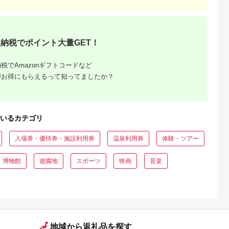
納税でポイント大量GET！
税でAmazonギフトコードなど
がお得にもらえるって知ってましたか？
いるカテゴリ
入場券・優待券・施設利用券
温泉利用券
体験・ツアー
・博物館
遊園地
スポーツ
映画
音楽
地域から返礼品を探す