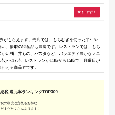
るさとプレミ
出典：JALふるさと納税
出典：ふるラボ
出典：auPAYふるさと
サイトに行く
アム
大磯町
沖縄県 石垣市
北海道 富良野市
長野県 塩尻市
9-06 大磯迎
石垣島の自然を満喫！
北海道富良野市 日本
信州健康ランド ギフ
食事券
石垣島1日アクティビ
旅行 地域限定旅行ク
ト券（1000円券×9
00円分）【
ティ (利用券 1名様分)
ーポン90,000円分
枚） | 信州健康ラン
5.0
5.0
5.0
5.0
大磯町 お惣
NS-2
サウナ 大浴場 ボディ
69,000
50,000
300,000
34,000
 大磯名産品
ケア リラクゼーショ
円
寄付金額:
円
寄付金額:
円
寄付金額:
円
商品券がもらえます。売店では、もちむぎを使った半生や
 おつまみ
ン 施設 宿泊 家族連
の日 贈答品
長野県 塩尻市
揃い、播磨の特産品も豊富です。レストランでは、もち
の日 ギフト
品 敬老の日
温かい麺、丼もの、パスタなど、バラエティ豊かなメニ
名地元店 こ
磯グルメ 】
時から17時、レストランが11時から15時で、月曜日が
味わえる商品券です。
納税 還元率ランキングTOP300
収いくら
納税の制度改定後もお得な
る？おす
まだまだたくさんあります！