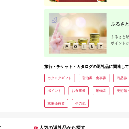
ト・公式グッズを徹底解説
ふるさと
ふるさと納
ポイント
旅行・チケット・カタログの返礼品に関連して
カタログギフト
宿泊券・食事券
商品券
ポイント
お食事券
動物園
美術館
株主優待券
その他
す
人気の返礼品から探す