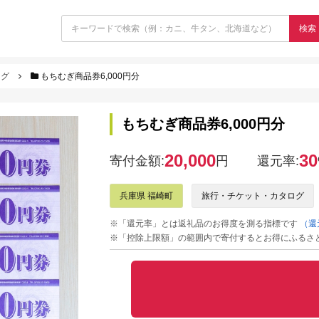
検索
ログ
もちむぎ商品券6,000円分
もちむぎ商品券6,000円分
20,000
30
寄付金額:
円
還元率:
兵庫県 福崎町
旅行・チケット・カタログ
※「還元率」とは返礼品のお得度を測る指標です
（還
※「控除上限額」の範囲内で寄付するとお得にふるさ