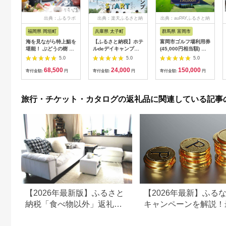
出典：ふるラボ
出典：楽天ふるさと納
出典：auPAYふるさと納
税
税
福岡県 岡垣町
兵庫県 太子町
群馬県 富岡市
海を見ながら特上鮨を
【ふるさと納税】ホテ
富岡市ゴルフ場利用券
堪能！ ぶどうの樹 鮨
ルdeデイキャンプ体
(45,000円相当額) ゴ
屋台ペア お食事券 海
験チケット
ルフ チケット 平日 土
5.0
5.0
5.0
鮮 海 屋台 食事 ペア
【1364991】
日 祝日 プレー券 関東
68,500
24,000
150,000
福岡県 岡垣町
群馬県 首都圏 F20E-
寄付金額:
円
寄付金額:
円
寄付金額:
円
382
旅行・チケット・カタログの返礼品に関連している記事
【2026年最新版】ふるさと
【2026年最新】ふる
納税「食べ物以外」返礼品
キャンペーンを解説！
の還元率ランキング！
50%還元も