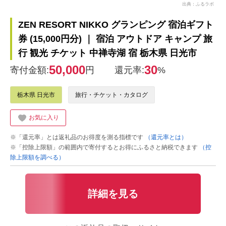
出典：ふるラボ
ZEN RESORT NIKKO グランピング 宿泊ギフト
券 (15,000円分) ｜ 宿泊 アウトドア キャンプ 旅
行 観光 チケット 中禅寺湖 宿 栃木県 日光市
50,000
30
寄付金額:
円
還元率:
%
栃木県 日光市
旅行・チケット・カタログ
お気に入り
※「還元率」とは返礼品のお得度を測る指標です
（還元率とは）
※「控除上限額」の範囲内で寄付するとお得にふるさと納税できます
（控
除上限額を調べる）
詳細を見る