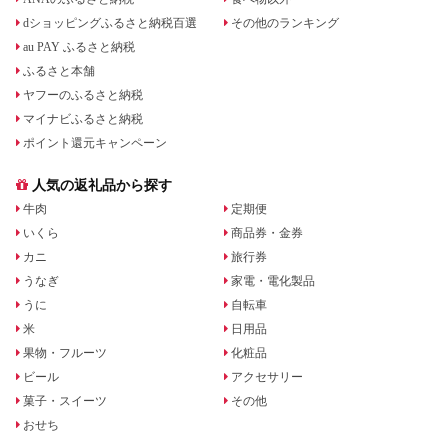
dショッピングふるさと納税百選
その他のランキング
au PAY ふるさと納税
ふるさと本舗
ヤフーのふるさと納税
マイナビふるさと納税
ポイント還元キャンペーン
人気の返礼品から探す
牛肉
定期便
いくら
商品券・金券
カニ
旅行券
うなぎ
家電・電化製品
うに
自転車
米
日用品
果物・フルーツ
化粧品
ビール
アクセサリー
菓子・スイーツ
その他
おせち