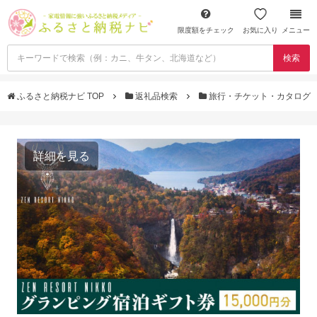
限度額をチェック
お気に入り
メニュー
検索
ふるさと納税ナビ TOP
返礼品検索
旅行・チケット・カタログ
詳細を見る