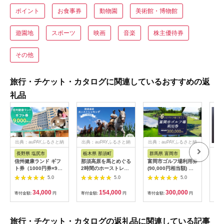
ポイント
お食事券
動物園
美術館・博物館
遊園地
スポーツ
映画
音楽
株主優待券
その他
旅行・チケット・カタログに関連しているおすすめの返
礼品
出典：auPAYふるさと納
出典：auPAYふるさと納
出典：auPAYふるさと納
税
税
税
長野県 塩尻市
栃木県 那須町
群馬県 富岡市
三
信州健康ランド ギフ
那須高原を馬とめぐる
富岡市ゴルフ場利用券
34
ト券（1000円券×9
2時間のホーストレッ
(90,000円相当額) ゴ
はら
枚） | 信州健康ランド
キング 外乗ペア利用
ルフ チケット 平日 土
肉御
5.0
5.0
5.0
サウナ 大浴場 ボディ
券【平日限定】チケッ
日 祝日 プレー券 関東
食事
ケア リラクゼーショ
ト 利用券 ペア 体験
群馬県 首都圏 F20E-
34,000
154,000
300,000
寄付金額:
円
寄付金額:
円
寄付金額:
円
寄付
ン 施設 宿泊 家族連れ
乗馬 初心者歓迎〔P-
350
長野県 塩尻市
100〕
旅行・チケット・カタログの返礼品に関連している記事