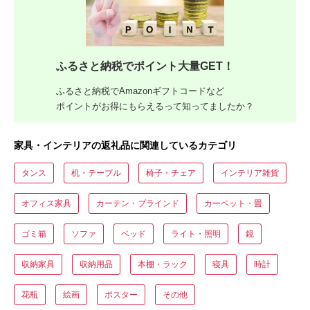
ふるさと納税でポイント大量GET！
ふるさと納税でAmazonギフトコードなど
ポイントがお得にもらえるって知ってましたか？
家具・インテリアの返礼品に関連しているカテゴリ
タンス
机・テーブル
椅子・チェア
インテリア雑貨
オフィス家具
カーテン・ブラインド
カーペット・畳
ゴミ箱
ソファ
ベッド
ライト・照明
鏡
収納家具
収納用品
本棚・ラック
寝具
時計
花瓶
絵画
ポスター
その他