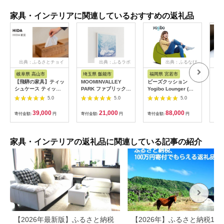
家具・インテリアに関連しているおすすめの返礼品
出典：ふるさとチョイ
出典：ふるラボ
出典：ふるなび
出
ス
岐阜県 高山市
埼玉県 飯能市
福岡県 宮若市
鳥
【飛騨の家具】ティッ
MOOMINVALLEY
ビーズクッション
15
シュケース ティッシ
PARK ファブリックパ
Yogibo Lounger (ヨ
ーパ
ュ（杉）AC971| 木製
ネルSサイズ（夜の
ギボー ラウンジャー)
5.0
5.0
5.0
木 木目 天然木 ウッド
森）[52211013]
ライムグリーン
杉 スギ シンプル ティ
[M352-1GR]
39,000
21,000
88,000
寄付金額:
円
寄付金額:
円
寄付金額:
円
寄付
ッシュ ボックス リビ
ング ダイニング 飛騨
家具 飛騨産業 CG042
家具・インテリアの返礼品に関連している記事の紹介
【2026年最新版】ふるさと納税
【2026年】ふるさと納税100