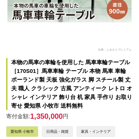
出典：ふるさとプレミアム
本物の馬車の車輪を使用した 馬車車輪テーブル
［170S01］馬車車輪 テーブル 本物 馬車 車輪
ポーランド製 天板 強化ガラス 脚 スチール製 丈
夫 職人 クラシック 古風 アンティーク レトロ オ
シャレ インテリア 飾り台 机 家具 手作り お取り
寄せ 愛知県 小牧市 送料無料
1,350,000
寄付金額:
円
愛知県 小牧市
日用品・雑貨
家具・インテリア