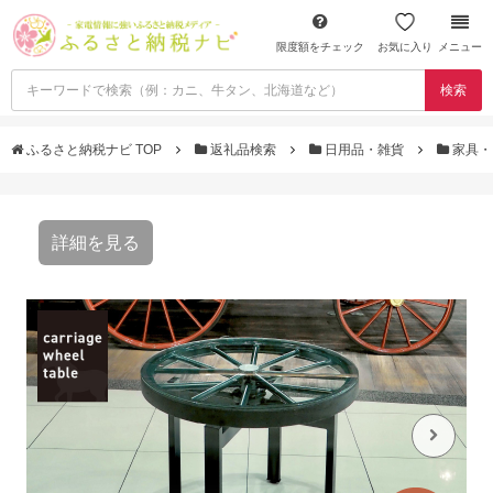
限度額をチェック
お気に入り
メニュー
検索
ふるさと納税ナビ TOP
返礼品検索
日用品・雑貨
家具・
詳細を見る