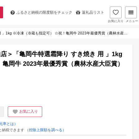
ふるさと納税の
限度額をチェック
返礼品リスト
お気に入り
メニュー
g ※冷凍（冷蔵も指定可） ☆祝！亀岡牛 2023年最優秀賞（農林水産大臣賞）受賞
＞「亀岡牛特選霜降り すき焼き 用 」1kg
亀岡牛 2023年最優秀賞（農林水産大臣賞）
お気に入り
元率とは）
と納税できます
（控除上限額を調べる）