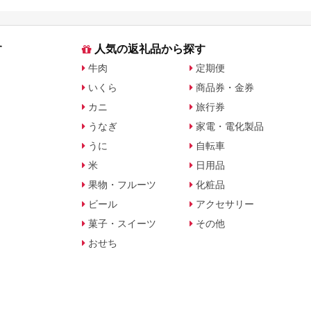
特集
す
人気の返礼品から探す
牛肉
定期便
いくら
商品券・金券
カニ
旅行券
うなぎ
家電・電化製品
うに
自転車
米
日用品
果物・フルーツ
化粧品
ビール
アクセサリー
菓子・スイーツ
その他
おせち