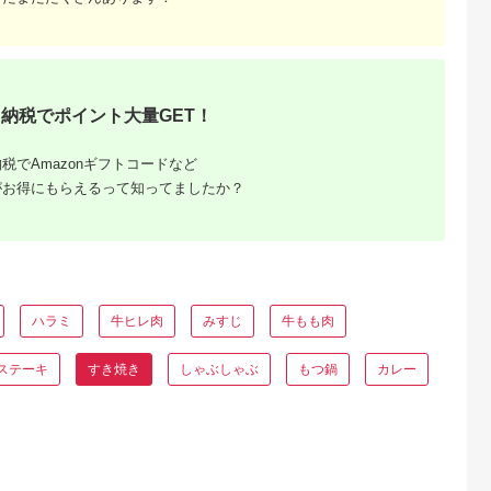
るさとチョイ
出典：ふるさとチョイ
出典：ふるさとチョイ
出典：ANAのふるさ
ス
ス
ス
納
北町
石川県 能登町
和歌山県 九度山町
宮崎県 西都市
焼肉店からお
【復興支援】【A4・
熊野牛 すき焼き・し
宮崎牛 すき焼き 肩ロ
牛 すき焼
A5】能登牛 モモバラ
ゃぶしゃぶ 赤身スラ
ーススライス 700g 
納税でポイント大量GET！
県産黒毛和牛
すき焼き・しゃぶしゃ
イス 600g
分け350g×2 ブラン
5.0
5.0
5.0
5.0
ット（2～3
ぶ用 400g
牛 A４～A5等級 内閣
1,000
15,000
19,500
16,000
山下牛舎】
総理大臣賞4連覇＜
円
寄付金額:
円
寄付金額:
円
寄付金額:
円
税でAmazonギフトコードなど
58-2a＞Y
がお得にもらえるって知ってましたか？
ハラミ
牛ヒレ肉
みすじ
牛もも肉
ステーキ
すき焼き
しゃぶしゃぶ
もつ鍋
カレー
と納税
得！海
ツ返礼品