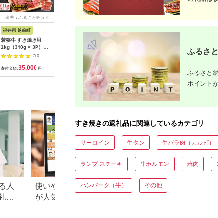
出典：ふるさとチョイ
出典：ふるさとチョイ
出典：ふるさとチョイ
出典：ふ
ス
ス
ス
福井県 越前町
福島県 郡山市
北海道 標茶町
佐賀県 江
若狭牛 すき焼き用
福島牛赤身すき焼き用
北海道産 星空の黒牛
【佐賀牛
1kg（340g × 3P）福
900g
リブロース 牛肉 すき
届け】佐賀
ふるさと
井県産 牛もも（又は
焼き用 300g 【 肉 に
き・佐賀
5.0
5.0
5.0
肩）A4等級 以上を厳
く ニク 牛肉 牛肉赤身
もつ鍋 セ
35,000
34,000
12,000
3
選！（牛脂付き）【牛
赤身 牛肉セット バー
人前）【
寄付金額:
円
寄付金額:
円
寄付金額:
円
寄付金額:
ふるさと納
肉 黒毛和牛 黒毛 和牛
ベキュー 冷凍牛肉 贅
[HAD143]
冷凍 小分け】 [e02-
沢牛肉 国産牛肉 北海
ポイント
c008]
道産牛肉 道産牛肉 簡
単 お手軽 特製牛肉 標
茶町 北海道 】
すき焼きの返礼品に関連しているカテゴリ
サーロイン
牛タン
牛バラ肉（カルビ）
ランプ ステーキ
牛ホルモン
焼肉
ハンバーグ（牛）
その他
る人
使いやすさやキャンペーン
【2026年】ふるさ
礼品
が人気！さとふるの魅力を
「訳あり品」がお
徹底解説
鮮・お肉・スイー