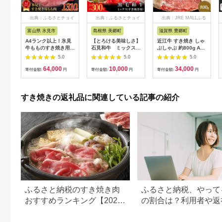
出典：ふるさとチョイ
出典：ふるさとチョイ
出典：JRE MALLふる
ス
ス
さと納税
富山県 氷見市
島根県 美郷町
滋賀県 豊郷町
A4ランク以上！氷見
【とろける美味しさ】
近江牛 すき焼き しゃ
牛もものすき焼き用肉
石見和牛 ミックスす
ぶしゃぶ 約800g A5
1310g 〈冷凍〉
き焼き用 300g
モモ サーロイン リブ
5.0
5.0
5.0
ロース 肉の千石屋 黒
64,000
10,000
34,000
毛和牛
寄付金額:
円
寄付金額:
円
寄付金額:
円
すき焼きの返礼品に関連している記事の紹介
ふるさと納税のすき焼き肉
ふるさと納税、やって
おすすめランキング【2026
の割合は？利用者や返
年最新版】
の傾向まとめ