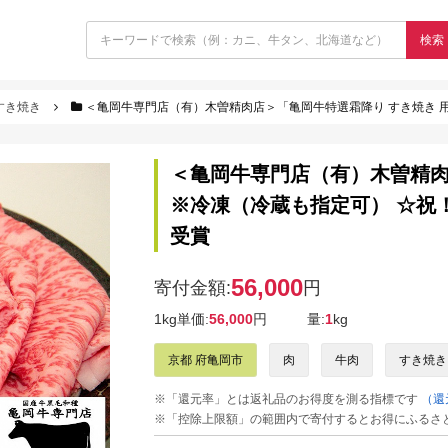
検索
すき焼き
＜亀岡牛専門店（有）木曽精肉店＞「亀岡牛特選霜降り すき焼き 用 」1k
＜亀岡牛専門店（有）木曽精肉店
※冷凍（冷蔵も指定可） ☆祝！
受賞
56,000
寄付金額:
円
1kg単価:
56,000
円
量:
1
kg
京都 府亀岡市
肉
牛肉
すき焼き
※「還元率」とは返礼品のお得度を測る指標です
（還
※「控除上限額」の範囲内で寄付するとお得にふるさ