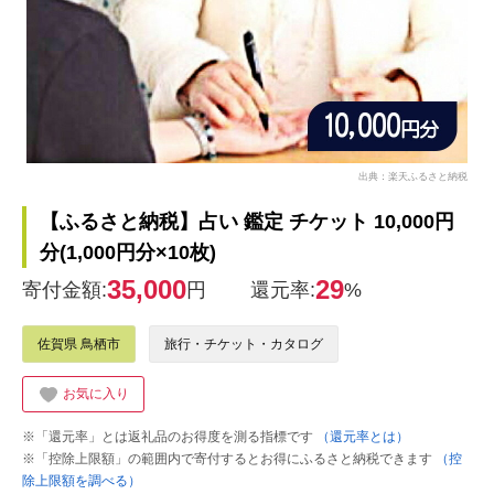
出典：楽天ふるさと納税
【ふるさと納税】占い 鑑定 チケット 10,000円
分(1,000円分×10枚)
35,000
29
寄付金額:
円
還元率:
%
佐賀県 鳥栖市
旅行・チケット・カタログ
お気に入り
※「還元率」とは返礼品のお得度を測る指標です
（還元率とは）
※「控除上限額」の範囲内で寄付するとお得にふるさと納税できます
（控
除上限額を調べる）