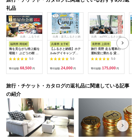
礼品
出典：ふるラボ
出典：楽天ふるさと納
出典：auPAYふるさと納
出
税
税
福岡県 岡垣町
兵庫県 太子町
長野県 上田市
岐
海を見ながら特上鮨を
【ふるさと納税】ホテ
旅行 長野 走る電車の
富士
堪能！ ぶどうの樹 鮨
ルdeデイキャンプ体
運転室に乗れる 貸切
ラブ
屋台ペア お食事券 海
験チケット
列車でお仕事体験 体
円分
5.0
5.0
5.0
鮮 海 屋台 食事 ペア
【1364991】
験 チケット 電車 鉄道
福岡県 岡垣町
列車 サービス 子供 子
68,500
24,000
175,000
寄付金額:
円
寄付金額:
円
寄付金額:
円
寄付
ども こども 家族 長野
県
旅行・チケット・カタログの返礼品に関連している記事
の紹介