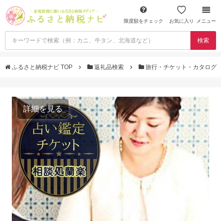
限度額をチェック
お気に入り
メニュー
検索
ふるさと納税ナビ TOP
返礼品検索
旅行・チケット・カタログ
詳細を見る