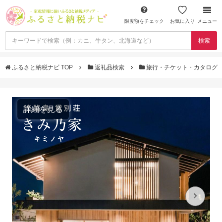
限度額をチェック
お気に入り
メニュー
検索
ふるさと納税ナビ TOP
返礼品検索
旅行・チケット・カタログ
詳細を見る