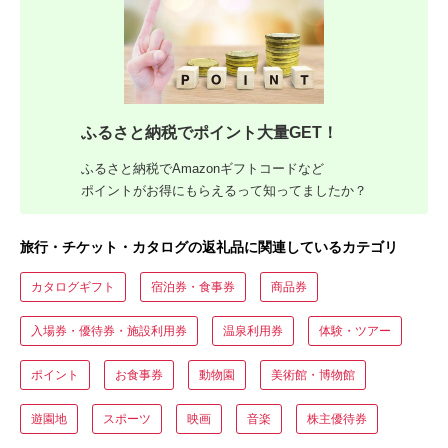
ふるさと納税でポイント大量GET！
ふるさと納税でAmazonギフトコードなど
ポイントがお得にもらえるって知ってましたか？
旅行・チケット・カタログの返礼品に関連しているカテゴリ
カタログギフト
宿泊券・食事券
商品券
入場券・優待券・施設利用券
温泉利用券
体験・ツアー
ポイント
お食事券
動物園
美術館・博物館
遊園地
スポーツ
映画
音楽
株主優待券