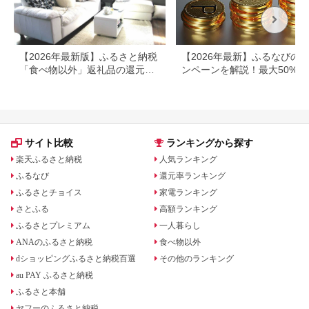
【2026年最新版】ふるさと納税
【2026年最新】ふるなびの
「食べ物以外」返礼品の還元率
ンペーンを解説！最大50%還
ランキング！
も
サイト比較
ランキングから探す
楽天ふるさと納税
人気ランキング
ふるなび
還元率ランキング
ふるさとチョイス
家電ランキング
さとふる
高額ランキング
ふるさとプレミアム
一人暮らし
ANAのふるさと納税
食べ物以外
dショッピングふるさと納税百選
その他のランキング
au PAY ふるさと納税
ふるさと本舗
ヤフーのふるさと納税