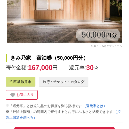
出典：ふるさとプレミアム
きみ乃家 宿泊券（50,000円分）
167,000
30
寄付金額:
円
還元率:
%
兵庫県 淡路市
旅行・チケット・カタログ
お気に入り
※「還元率」とは返礼品のお得度を測る指標です
（還元率とは）
※「控除上限額」の範囲内で寄付するとお得にふるさと納税できます
（控
除上限額を調べる）