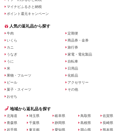
マイナビふるさと納税
ポイント還元キャンペーン
人気の返礼品から探す
牛肉
定期便
いくら
商品券・金券
カニ
旅行券
うなぎ
家電・電化製品
うに
自転車
米
日用品
果物・フルーツ
化粧品
ビール
アクセサリー
菓子・スイーツ
その他
おせち
地域から返礼品を探す
北海道
埼玉県
岐阜県
鳥取県
佐賀県
青森県
千葉県
静岡県
島根県
長崎県
岩手県
東京都
愛知県
岡山県
熊本県