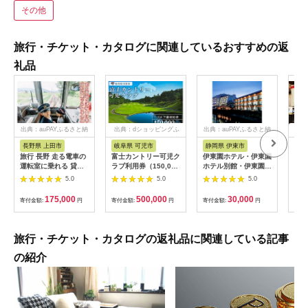
その他
旅行・チケット・カタログに関連しているおすすめの返
礼品
出典：auPAYふるさと納
出典：dショッピングふ
出典：auPAYふるさと納
出
税
るさと納税
税
長野県 上田市
岐阜県 可児市
静岡県 伊東市
神
旅行 長野 走る電車の
富士カントリー可児ク
伊東園ホテル・伊東園
159
運転室に乗れる 貸切
ラブ利用券（150,000
ホテル別館・伊東園ホ
賓舘
列車でお仕事体験 体
円分）【0018-007】
テル松川館 ご宿泊券
F（
5.0
5.0
5.0
験 チケット 電車 鉄道
1泊2日2食付き(1名様
神奈
列車 サービス 子供 子
分:GAタイプ)
菜 
175,000
500,000
30,000
寄付金額:
円
寄付金額:
円
寄付金額:
円
寄付
ども こども 家族 長野
【1044937】
和風
県
お土
揚げ
お歳
旅行・チケット・カタログの返礼品に関連している記事
おか
だわ
の紹介