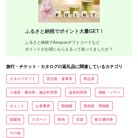
ふるさと納税でポイント大量GET！
ふるさと納税でAmazonギフトコードなど
ポイントがお得にもらえるって知ってましたか？
旅行・チケット・カタログの返礼品に関連しているカテゴリ
カタログギフト
宿泊券・食事券
商品券
入場券・優待券・施設利用券
温泉利用券
体験・ツアー
ポイント
お食事券
動物園
美術館・博物館
遊園地
スポーツ
映画
音楽
株主優待券
その他