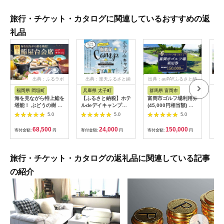
旅行・チケット・カタログに関連しているおすすめの返
礼品
出典：ふるラボ
出典：楽天ふるさと納
出典：auPAYふるさと納
出典
税
税
福岡県 岡垣町
兵庫県 太子町
群馬県 富岡市
長
海を見ながら特上鮨を
【ふるさと納税】ホテ
富岡市ゴルフ場利用券
旅行
堪能！ ぶどうの樹 鮨
ルdeデイキャンプ体
(45,000円相当額) ゴ
運転
屋台ペア お食事券 海
験チケット
ルフ チケット 平日 土
列車
5.0
5.0
5.0
鮮 海 屋台 食事 ペア
【1364991】
日 祝日 プレー券 関東
験 
福岡県 岡垣町
群馬県 首都圏 F20E-
列車
68,500
24,000
150,000
寄付金額:
円
寄付金額:
円
寄付金額:
円
寄付
382
ども
県
旅行・チケット・カタログの返礼品に関連している記事
の紹介