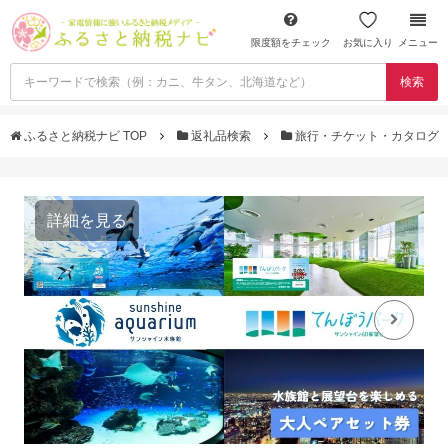
限度額をチェック
お気に入り
メニュー
検索
ふるさと納税ナビ TOP
返礼品検索
旅行・チケット・カタログ
詳細を見る