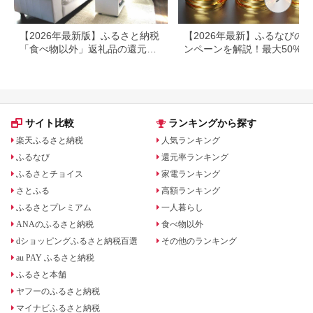
【2026年最新版】ふるさと納税
【2026年最新】ふるなびの
「食べ物以外」返礼品の還元率
ンペーンを解説！最大50%還
ランキング！
も
サイト比較
ランキングから探す
楽天ふるさと納税
人気ランキング
ふるなび
還元率ランキング
ふるさとチョイス
家電ランキング
さとふる
高額ランキング
ふるさとプレミアム
一人暮らし
ANAのふるさと納税
食べ物以外
dショッピングふるさと納税百選
その他のランキング
au PAY ふるさと納税
ふるさと本舗
ヤフーのふるさと納税
マイナビふるさと納税