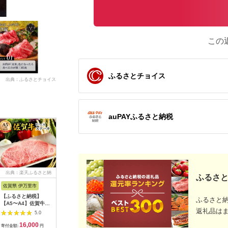
この
ふるさとチョイス
出典：ふるさとチョイス
auPAYふるさと納税
出典：楽天ふるさと納
出典：ふるさとチョイ
出典：楽天ふるさと納
出
ふるさと
税
ス
税
佐賀県 伊万里市
鹿児島県 大崎町
鳥取県 岩美町
三重県 玉
【ふるさと納税】
鹿児島黒牛霜降りすき
【ふるさと納税】田村
松阪牛すき
ふるさと
【A5〜A4】佐賀牛ロ
焼き用
牛特選ロースすきやき
ロース)60
返礼品は
ースステーキ
肉セット 700g 割下付
阪牛 すき
5.0
5.0
5.0
200g（200g×1枚）
き ｜鳥取県 岩美町
ース 600g 冷凍 最優
16,000
18,000
54,000
6
125-J499
牛肉 田村牛 黒毛和牛
秀賞 自家牧場 
寄付金額:
円
寄付金額:
円
寄付金額:
円
寄付金額: