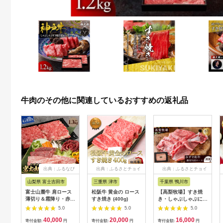
牛肉のその他に関連しているおすすめの返礼品
出典：ふるなび
出典：ふるさとチョイ
出典：ふるさとチョイ
ス
ス
山梨県 富士吉田市
三重県 津市
千葉県 鴨川市
富士山麓牛 肩ロース
松阪牛 黄金の ロース
【高梨牧場】すき焼
薄切り＆霜降り・赤身
すき焼き (400g)
き・しゃぶしゃぶに！
焼肉セット 牛肉 食べ
A５ランク『かずさ和
5.0
5.0
5.0
比べ 計1.3kg 焼肉 す
牛（黒毛和牛）』薄切
40,000
20,000
16,000
き焼き 国産 精肉 冷凍
り肩ロース 300g
寄付金額:
円
寄付金額:
円
寄付金額:
円