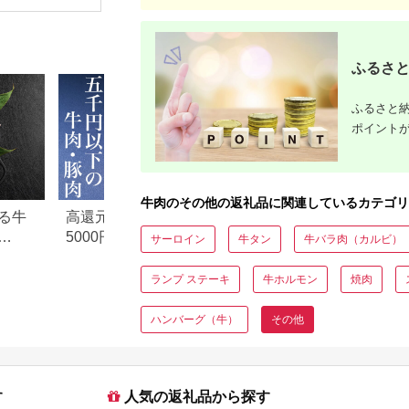
肉 お肉 赤身 ロース
沢 霜降り
ロースすきやき すき
甘み 深み
やき すき焼き 肉のた
らか 三重
むら 送料無料
太屋]
【11008】
ふるさと
ふるさと納
ポイント
牛肉のその他の返礼品に関連しているカテゴリ
る牛
高還元率！ふるさと納税
【2026年版】楽天
5000円以下でおすすめ牛肉
納税 還元率ランキ
サーロイン
牛タン
牛バラ肉（カルビ）
元率・
＆豚肉ランキング！
還元率返礼品をジ
に比較
ランプ ステーキ
牛ホルモン
焼肉
ハンバーグ（牛）
その他
す
人気の返礼品から探す