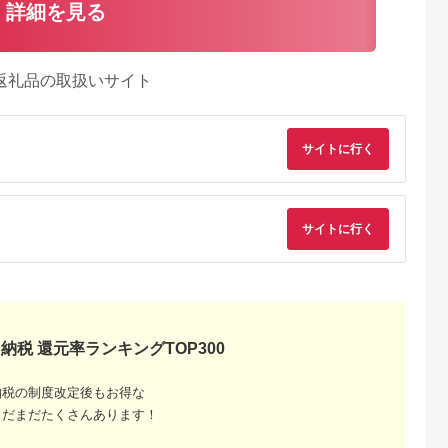
詳細を見る
返礼品の取扱いサイト
サイトに行く
サイトに行く
典：ふるなび
出典：楽天ふるさと納
出典：楽天ふるさと納
出典：ふるさとチョ
納税 還元率ランキングTOP300
税
税
城町
岐阜県 山県市
宮城県 栗原市
山梨県 北杜市
焼用(リブ
【ふるさと納税】飛騨
【ふるさと納税】仙台
【3ヶ月定期便】山梨
納税の制度改定後もお得な
0g[国産 松
牛ロースすきやき用
黒毛和牛カタロース
県北杜市産 甲州牛 黒
まだまだたくさんあります！
焼き リブロ
約300g（5等級/冷
すき焼き・しゃぶしゃ
毛和牛牛肩ロースす
5.0
5.0
5.0
5.0
凍） [No.209] ／ 飛騨
ぶ用 500g 宮城県栗原
やき用 500g 牛肉 
0,000
11,000
29,000
50,000
厳選 贅
牛 5等級 ロース すき
市産
ロース 国産 山梨県 
円
寄付金額:
円
寄付金額:
円
寄付金額:
円