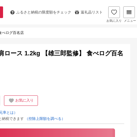
ふるさと納税の
限度額をチェック
返礼品リスト
お気に入り
メニュー
 食べログ百名店
ロース 1.2kg 【雄三郎監修】 食べログ百名
お気に入り
元率とは）
と納税できます
（控除上限額を調べる）