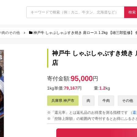
検索
牛肉のその他
神戸牛 しゃぶしゃぶすき焼き 肩ロース 1.2kg 【雄三郎監修】
神戸牛 しゃぶしゃぶすき焼き 肩
店
95,000
寄付金額:
円
1kg単価:
79,167
円
量:
1.2
kg
兵庫県 神戸市
肉
牛肉
その他
※「還元率」とは返礼品のお得度を測る指標です
（還
※「控除上限額」の範囲内で寄付するとお得にふるさ