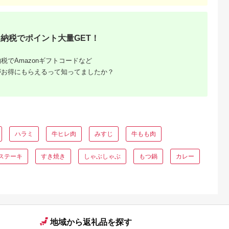
 和牛 香り
焼き 約300g 冷凍 家
杜市産 肉 A4・5ラン
 舌触り なめ
庭料理 肉質 柔らかい
ク級 すき焼き
県 玉城町 長
旨み ブランド牛 牛肉
ギフト 食卓 高品質
納税でポイント大量GET！
税でAmazonギフトコードなど
がお得にもらえるって知ってましたか？
ふるさと
ング｜高
ハラミ
牛ヒレ肉
みすじ
牛もも肉
ャンル別
ステーキ
すき焼き
しゃぶしゃぶ
もつ鍋
カレー
地域から返礼品を探す