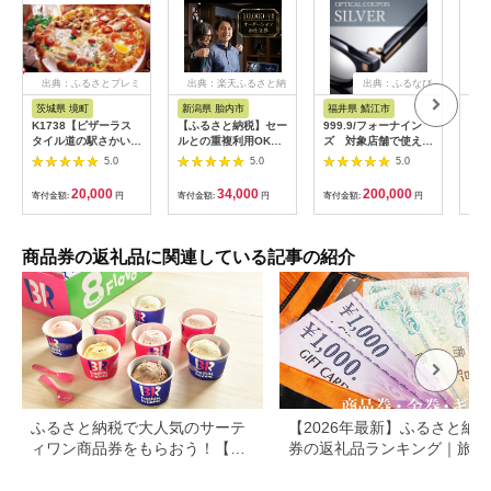
出典：ふるさとプレミ
出典：楽天ふるさと納
出典：ふるなび
アム
税
茨城県 境町
新潟県 胎内市
福井県 鯖江市
山
K1738【ピザーラス
【ふるさと納税】セー
999.9/フォーナイン
商品
タイル道の駅さかい店
ルとの重複利用OK
ズ 対象店舗で使える
ナシ
限定】ピザーラ利用券
10,000円相当オーダ
眼鏡引換券（6万円相
し 
5.0
5.0
5.0
(6,000円相当)
ーシャツお仕立券【ビ
当）Silver np m [N-
ッグヴィジョン】
11401]
20,000
34,000
200,000
寄付金額:
円
寄付金額:
円
寄付金額:
円
寄付
商品券の返礼品に関連している記事の紹介
ふるさと納税で大人気のサーテ
【2026年最新】ふるさと納税
ィワン商品券をもらおう！【静
券の返礼品ランキング｜旅行
岡県小山町】
券・食事券・商品券を比較