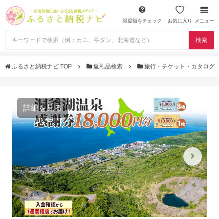
限度額をチェック
お気に入り
メニュー
検索
ふるさと納税ナビ TOP
返礼品検索
旅行・チケット・カタログ
詳細を見る