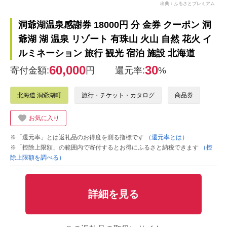
出典：ふるさとプレミアム
洞爺湖温泉感謝券 18000円 分 金券 クーポン 洞
爺湖 湖 温泉 リゾート 有珠山 火山 自然 花火 イ
ルミネーション 旅行 観光 宿泊 施設 北海道
60,000
30
寄付金額:
円
還元率:
%
北海道 洞爺湖町
旅行・チケット・カタログ
商品券
お気に入り
※「還元率」とは返礼品のお得度を測る指標です
（還元率とは）
※「控除上限額」の範囲内で寄付するとお得にふるさと納税できます
（控
除上限額を調べる）
詳細を見る