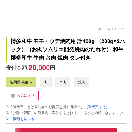
出典：ふるさとチョイス
博多和牛 モモ・ウデ焼肉用 計400g （200g×2パ
ック）（お肉ソムリエ開発焼肉のたれ付） 和牛
博多和牛 牛肉 お肉 焼肉 タレ付き
20,000
寄付金額:
円
福岡県 嘉麻市
肉
牛肉
焼肉
お気に入り
※「還元率」とは返礼品のお得度を測る指標です
（還元率とは）
※「控除上限額」の範囲内で寄付するとお得にふるさと納税できます
（控
除上限額を調べる）