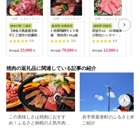
出典：ふるさとチョイ
出典：ふるさとチョイ
出典：ふるさとチョイ
出
ス
ス
ス
神奈川県 三浦市
岐阜県 各務原市
徳島県 阿南市
山
【神奈川県産黒毛和
2 特撰飛騨牛Ａ５等
阿波牛A4・A5等級希
米沢
牛】三浦市の佐藤牧場
級 焼肉用1.6kg超
少部位(シンタマ・ラ
36
が育てた葉山牛 切り
ンプ・カイノミ)焼肉
5.0
5.0
5.0
落とし3P M079-
400g【1209463】
006-02
23,000
79,000
12,000
寄付金額:
円
寄付金額:
円
寄付金額:
円
寄付
焼肉の返礼品に関連している記事の紹介
この美味しさは焼肉におすす
岩手県葛巻町のふるさと納税
め！ふるさと納税の人気牛肉還
ご紹介
元率ランキング