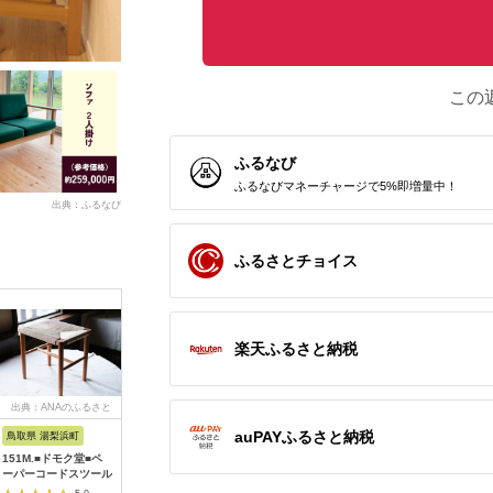
この
ふるなび
ふるなびマネーチャージで5%即増量中！
出典：ふるなび
ふるさとチョイス
楽天ふるさと納税
出典：ANAのふるさと
出典：ふるさとプレミ
出典：ふるさとチョイ
出典：ふ
納税
アム
ス
auPAYふるさと納税
鳥取県 湯梨浜町
福岡県 糸島市
岐阜県 安八町
和歌山県 
151M.■ドモク堂■ペ
木製 ランプ シェード
[№5331-0121]野球道
ブリリア
ーパーコードスツール
CRACK 《糸島》
具収納ラック バット
【DOUBLE=DOUBLE
スタンド ソフトボー