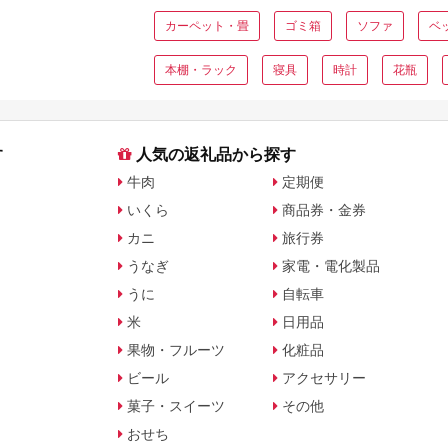
カーペット・畳
ゴミ箱
ソファ
ベ
本棚・ラック
寝具
時計
花瓶
す
人気の返礼品から探す
牛肉
定期便
いくら
商品券・金券
カニ
旅行券
うなぎ
家電・電化製品
うに
自転車
米
日用品
果物・フルーツ
化粧品
ビール
アクセサリー
菓子・スイーツ
その他
おせち