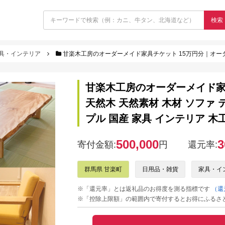
検索
具・インテリア
甘楽木工房のオーダーメイド家具チケット 15万円分｜オーダーメイド 木製 天然木 天然素材
甘楽木工房のオーダーメイド家
天然木 天然素材 木材 ソファ 
プル 国産 家具 インテリア 木工房
500,000
3
寄付金額:
円
還元率:
群馬県 甘楽町
日用品・雑貨
家具・イ
※「還元率」とは返礼品のお得度を測る指標です
（還
※「控除上限額」の範囲内で寄付するとお得にふるさ