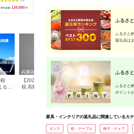
5.0
5.0
5.0
FURNITURE（ダブル
ル
120,000
46,000
48,000
7
ダブルファニチャ
寄付金額:
円
寄付金額:
円
寄付金額:
円
寄付金額:
ー）】 [APE010]
ふるさと
ふるさと
返礼品は
ふるさと
納税
【2026年最新】ふるさと納
ふるさと納税のテ
ふるさと納
えるお
税 高額返礼品ランキング｜
すすめランキング【2
ポイント
10万円〜100万円超の豪華
最新版】
返礼品を比較
家具・インテリアの返礼品に関連しているカテ
タンス
机・テーブル
椅子・チェア