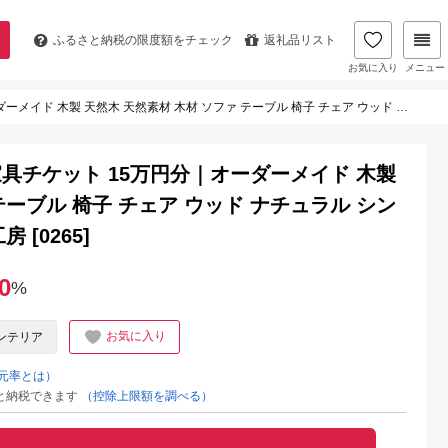
ふるさと納税の
限度額をチェック
返礼品リスト
お気に入り
メニュー
 木材 ソファ テーブル 椅子 チェア ウッド ナチュラル シンプル 国産 家具 インテリア 木工房 [0265]
具チケット 15万円分｜オーダーメイド 木製
テーブル 椅子 チェア ウッド ナチュラル シン
 [0265]
0
%
お気に入り
ンテリア
元率とは）
と納税できます
（控除上限額を調べる）