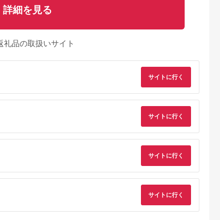
詳細を見る
返礼品の取扱いサイト
サイトに行く
サイトに行く
サイトに行く
るさとチョイ
出典：ふるさとチョイ
出典：JALふるさと納税
出典：auPAYふるさと
ス
ス
サイトに行く
海南市
北海道 旭川市
岐阜県 高山市
岐阜県 高山市
ント傘立て
旭川家具 カンディハ
【高島屋選定品】飛騨
【shirakawa】エン
ウス ガーベラ 丸テー
の家具 WhiteWood チ
トランススツール レ
5.0
ブル φ70(M) 北海道ナ
ェアWOC-1320-W
ッドオーク材 | 飛騨