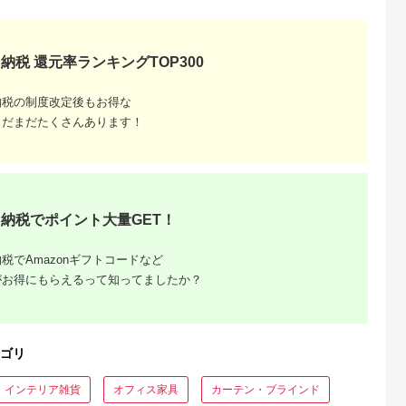
5.0
5.0
5.0
ラNF
nissin | 張地が選べる
家具 イス スツール 
4,500
400,000
249,000
184,000
日進木工 セミアーム
関 待合室 インテリア
円
寄付金額:
円
寄付金額:
円
寄付金額:
円
チェア 背もたれ オー
飛騨高山 匠館 BL05
ク 曲げ木 無垢材 飛騨
納税 還元率ランキングTOP300
家具 オーク 木製 家具
おしゃれ 人気 おすす
め 新生活 一人暮らし
国産 木工 飛騨高山
納税の制度改定後もお得な
nissin 高島屋
まだまだたくさんあります！
ATNS017
納税でポイント大量GET！
ーブルお
税でAmazonギフトコードなど
026年
がお得にもらえるって知ってましたか？
ゴリ
インテリア雑貨
オフィス家具
カーテン・ブラインド