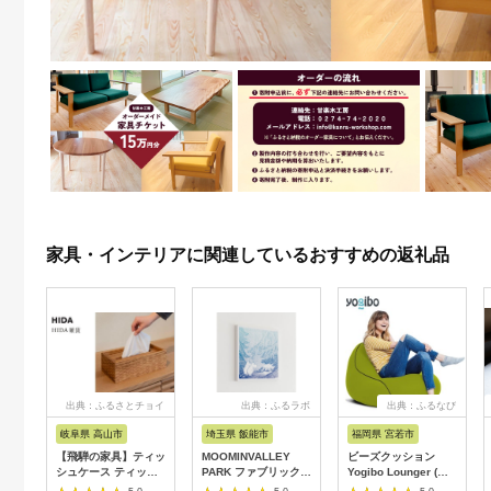
家具・インテリアに関連しているおすすめの返礼品
出典：ふるさとチョイ
出典：ふるラボ
出典：ふるなび
ス
岐阜県 高山市
埼玉県 飯能市
福岡県 宮若市
【飛騨の家具】ティッ
MOOMINVALLEY
ビーズクッション
シュケース ティッシ
PARK ファブリックパ
Yogibo Lounger (ヨ
ュ（杉）AC971| 木製
ネルSサイズ（夜の
ギボー ラウンジャー)