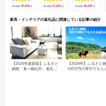
5.0
5.0
5.0
木 木目 天然木 ウッド
森）[52211013]
ライムグリーン
39,000
21,000
88,000
杉 スギ シンプル ティ
[M352-1GR]
寄付金額:
円
寄付金額:
円
寄付金額:
円
ッシュ ボックス リビ
ング ダイニング 飛騨
家具 飛騨産業 CG042
家具・インテリアの返礼品に関連している記事の紹介
【2026年最新版】ふるさと
【2026年】ふるさと
納税「食べ物以外」返礼品
100万円の寄付でもら
の還元率ランキング！
すすめ返礼品！