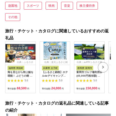
遊園地
スポーツ
映画
音楽
株主優待券
その他
旅行・チケット・カタログに関連しているおすすめの返
礼品
出典：ふるラボ
出典：楽天ふるさと納
出典：auPAYふるさと納
出典
税
税
福岡県 岡垣町
兵庫県 太子町
群馬県 富岡市
長
海を見ながら特上鮨を
【ふるさと納税】ホテ
富岡市ゴルフ場利用券
旅行
堪能！ ぶどうの樹 鮨
ルdeデイキャンプ体
(45,000円相当額) ゴ
運転
屋台ペア お食事券 海
験チケット
ルフ チケット 平日 土
列車
5.0
5.0
5.0
鮮 海 屋台 食事 ペア
【1364991】
日 祝日 プレー券 関東
験 
福岡県 岡垣町
群馬県 首都圏 F20E-
列車
68,500
24,000
150,000
寄付金額:
円
寄付金額:
円
寄付金額:
円
寄付
382
ども
県
旅行・チケット・カタログの返礼品に関連している記事
の紹介