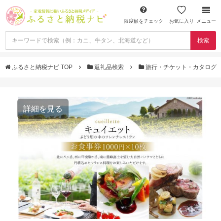
限度額をチェック
お気に入り
メニュー
検索
ふるさと納税ナビ TOP
返礼品検索
旅行・チケット・カタログ
詳細を見る