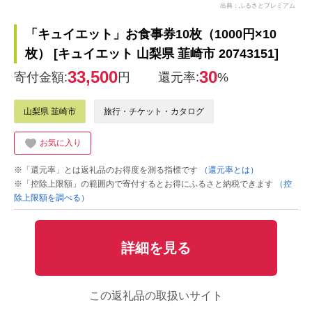
出典：ふるさとプレミアム
「キュイエット」お食事券10枚（1000円×10
枚） [キュイエット 山梨県 韮崎市 20743151]
33,500
30
寄付金額:
円
還元率:
%
山梨県 韮崎市
旅行・チケット・カタログ
お気に入り
※「還元率」とは返礼品のお得度を測る指標です
（還元率とは）
※「控除上限額」の範囲内で寄付するとお得にふるさと納税できます
（控
除上限額を調べる）
詳細を見る
この返礼品の取扱いサイト