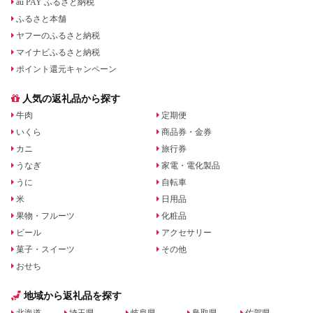
au PAY ふるさと納税
ふるさと本舗
ヤフーのふるさと納税
マイナビふるさと納税
ポイント還元キャンペーン
人気の返礼品から探す
牛肉
定期便
いくら
商品券・金券
カニ
旅行券
うなぎ
家電・電化製品
うに
自転車
米
日用品
果物・フルーツ
化粧品
ビール
アクセサリー
菓子・スイーツ
その他
おせち
地域から返礼品を探す
北海道
埼玉県
岐阜県
鳥取県
佐賀県