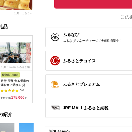
出典：ふるラボ
この
礼品
ふるなび
ふるなびマネーチャージで5%即増量中！
ふるさとチョイス
出典：auPAYふるさと納
出典：dショッピングふ
出典：auPAYふるさと納
出典：ふ
税
るさと納税
税
長野県 上田市
岐阜県 可児市
静岡県 伊東市
神奈川県 
旅行 長野 走る電車の
富士カントリー可児ク
伊東園ホテル・伊東園
159-200
ふるさとプレミアム
運転室に乗れる 貸切
ラブ利用券（150,000
ホテル別館・伊東園ホ
賓舘 お
列車でお仕事体験 体
円分）【0018-007】
テル松川館 ご宿泊券
F（50,0
5.0
5.0
5.0
験 チケット 電車 鉄道
1泊2日2食付き(1名様
神奈川県 
175,000
500,000
30,000
1
列車 サービス 子供 子
分:GAタイプ)
菜 手作り
寄付金額:
円
寄付金額:
円
寄付金額:
円
寄付金額:
ども こども 家族 長野
【1044937】
和風おかず
県
お土産 父
JRE MALLふるさと納税
揚げ物 母
の紹介
お歳暮 食
おかず 有
だわり 大
返礼品紹介