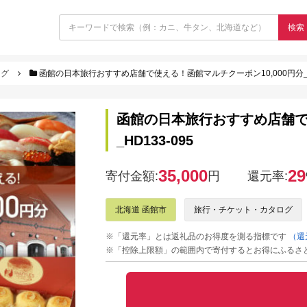
検索
ログ
函館の日本旅行おすすめ店舗で使える！函館マルチクーポン10,000円分_HD
函館の日本旅行おすすめ店舗で使
_HD133-095
35,000
29
寄付金額:
円
還元率:
北海道 函館市
旅行・チケット・カタログ
※「還元率」とは返礼品のお得度を測る指標です
（還
※「控除上限額」の範囲内で寄付するとお得にふるさ