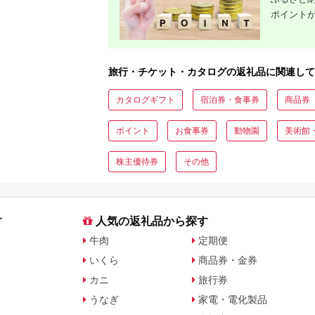
ポイント
旅行・チケット・カタログの返礼品に関連して
カタログギフト
宿泊券・食事券
商品券
ポイント
お食事券
動物園
美術館
株主優待券
その他
す
人気の返礼品から探す
牛肉
定期便
いくら
商品券・金券
カニ
旅行券
うなぎ
家電・電化製品