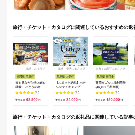
旅行・チケット・カタログに関連しているおすすめの返
出典：ふるラボ
出典：楽天ふるさと納
出典：auPAYふるさと納
税
税
福岡県 岡垣町
兵庫県 太子町
群馬県 富岡市
海を見ながら特上鮨を
【ふるさと納税】ホテ
富岡市ゴルフ場利用券
堪能！ ぶどうの樹 鮨
ルdeデイキャンプ体
(45,000円相当額) ゴ
屋台ペア お食事券 海
験チケット
ルフ チケット 平日 土
5.0
5.0
5.0
鮮 海 屋台 食事 ペア
【1364991】
日 祝日 プレー券 関東
68,500
24,000
150,000
福岡県 岡垣町
群馬県 首都圏 F20E-
寄付金額:
円
寄付金額:
円
寄付金額:
円
382
旅行・チケット・カタログの返礼品に関連している記事