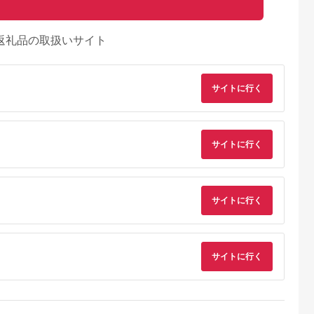
返礼品の取扱いサイト
サイトに行く
サイトに行く
るさとプレミ
出典：JALふるさと納税
出典：ふるラボ
出典：auPAYふるさと
アム
大磯町
沖縄県 石垣市
北海道 富良野市
長野県 塩尻市
9-06 大磯迎
石垣島の自然を満喫！
北海道富良野市 日本
信州健康ランド ギフ
サイトに行く
食事券
石垣島1日アクティビ
旅行 地域限定旅行ク
ト券（1000円券×9
00円分）【
ティ (利用券 1名様分)
ーポン90,000円分
枚） | 信州健康ラン
5.0
5.0
5.0
5.0
大磯町 お惣
NS-2
サウナ 大浴場 ボディ
69,000
50,000
300,000
34,000
 大磯名産品
ケア リラクゼーショ
円
寄付金額:
円
寄付金額:
円
寄付金額:
円
 おつまみ
ン 施設 宿泊 家族連
の日 贈答品
長野県 塩尻市
サイトに行く
の日 ギフト
品 敬老の日
名地元店 こ
磯グルメ 】