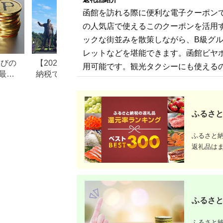
函館を訪れる際に便利な電子クーポン
の人気店で使えるこのクーポンを活用
ックな街並みを散策しながら、B級グ
レットなどを堪能できます。函館ビヤ
なびの
【2026年最新版】ふるさと
ふるさと納税、年
用可能です。観光タクシーにも使える
最大
納税でディズニー返礼品は
で30万円寄付でき
もらえる？ホテル・チケッ
すめ返礼品も紹介
ト・公式グッズを徹底解説
ふるさと
ふるさと
返礼品は
ふるさと
ふるさと納