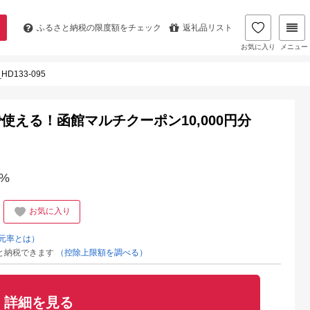
ふるさと納税の
限度額をチェック
返礼品リスト
お気に入り
メニュー
133-095
える！函館マルチクーポン10,000円分
%
お気に入り
元率とは）
と納税できます
（控除上限額を調べる）
詳細を見る