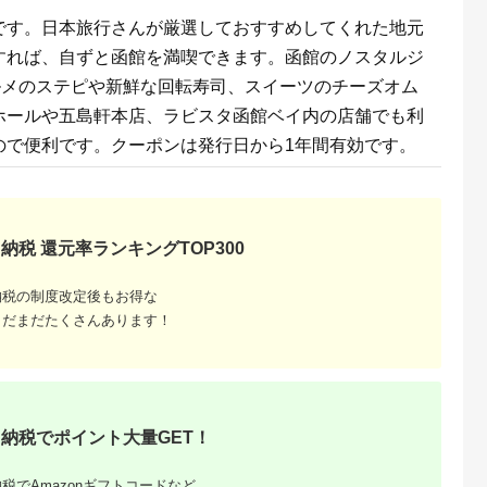
です。日本旅行さんが厳選しておすすめしてくれた地元
すれば、自ずと函館を満喫できます。函館のノスタルジ
ルメのステピや新鮮な回転寿司、スイーツのチーズオム
ホールや五島軒本店、ラビスタ函館ベイ内の店舗でも利
収いくら
ので便利です。クーポンは発行日から1年間有効です。
る？おす
納税 還元率ランキングTOP300
納税の制度改定後もお得な
まだまだたくさんあります！
納税でポイント大量GET！
税でAmazonギフトコードなど