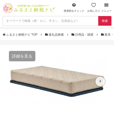
限度額をチェック
お気に入り
メニュー
検索
ふるさと納税ナビ TOP
返礼品検索
日用品・雑貨
家具・
詳細を見る