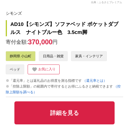
出典：ふるさとプレミアム
シモンズ
AD10【シモンズ】ソファベッド ポケットダブ
ルス ナイトブルー色 3.5cm脚
370,000
寄付金額:
円
静岡県 小山町
日用品・雑貨
家具・インテリア
お気に入り
ベッド
※「還元率」とは返礼品のお得度を測る指標です
（還元率とは）
※「控除上限額」の範囲内で寄付するとお得にふるさと納税できます
（控
除上限額を調べる）
詳細を見る