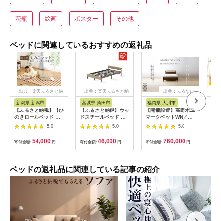
花瓶
絵画
ポスター
その他
ベッドに関連しているおすすめの返礼品
出典：楽天ふるさと納
出典：楽天ふるさと納
出典：ふるなび
出
税
税
新潟県 新潟市
宮城県 角田市
福岡県 大川市
島
【ふるさと納税】【ひ
【ふるさと納税】ウッ
【開梱設置】高野木工
島根
のきロールベッド シ
ドスチールベッド 宮
マークベットWN／セ
こベ
ングル】 布団・マッ
付き SBW02-SD ブラ
ミダブル【10年保
5.0
5.0
5.0
トレス兼用 ヒノキす
ック/ナチュラル
証】
のこマット コンパク
54,000
46,000
760,000
寄付金額:
円
寄付金額:
円
寄付金額:
円
寄付
ト収納式 総桧仕様
ベッドの返礼品に関連している記事の紹介