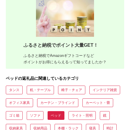
ふるさと納税でポイント大量GET！
ふるさと納税でAmazonギフトコードなど
ポイントがお得にもらえるって知ってましたか？
ベッドの返礼品に関連しているカテゴリ
タンス
机・テーブル
椅子・チェア
インテリア雑貨
オフィス家具
カーテン・ブラインド
カーペット・畳
ゴミ箱
ソファ
ベッド
ライト・照明
鏡
収納家具
収納用品
本棚・ラック
寝具
時計