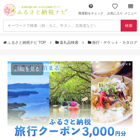
限度額をチェック
お気に入り
メニュー
検索
ふるさと納税ナビ TOP
返礼品検索
旅行・チケット・カタログ
詳細を見る