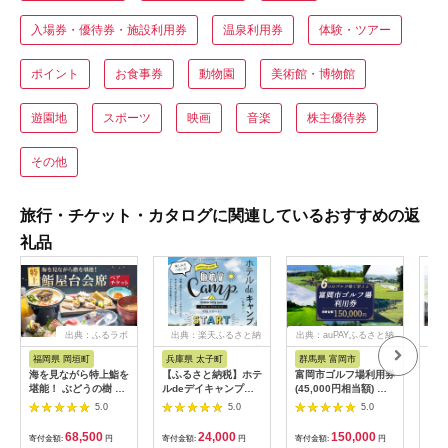
入場券・優待券・施設利用券
温泉利用券
体験・ツアー
ポイント
お食事券
動物園
美術館・博物館
遊園地
スポーツ
映画
音楽
株主優待券
その他
旅行・チケット・カタログに関連しているおすすめの返
礼品
出典：ふるラボ
出典：楽天ふるさと納
出典：auPAYふるさと納
出典
税
税
福岡県 岡垣町
兵庫県 太子町
群馬県 富岡市
長
海を見ながら特上鮨を
【ふるさと納税】ホテ
富岡市ゴルフ場利用券
旅行
堪能！ ぶどうの樹 鮨
ルdeデイキャンプ体
(45,000円相当額) ゴ
運転
屋台ペア お食事券 海
験チケット
ルフ チケット 平日 土
列車
5.0
5.0
5.0
鮮 海 屋台 食事 ペア
【1364991】
日 祝日 プレー券 関東
験 
福岡県 岡垣町
群馬県 首都圏 F20E-
列車
68,500
24,000
150,000
寄付金額:
円
寄付金額:
円
寄付金額:
円
寄付
382
ども