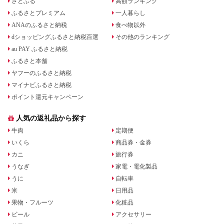
さとふる
高額ランキング
ふるさとプレミアム
一人暮らし
ANAのふるさと納税
食べ物以外
dショッピングふるさと納税百選
その他のランキング
au PAY ふるさと納税
ふるさと本舗
ヤフーのふるさと納税
マイナビふるさと納税
ポイント還元キャンペーン
人気の返礼品から探す
牛肉
定期便
いくら
商品券・金券
カニ
旅行券
うなぎ
家電・電化製品
うに
自転車
米
日用品
果物・フルーツ
化粧品
ビール
アクセサリー