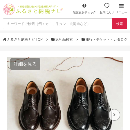
限度額をチェック
お気に入り
メニュー
検索
ふるさと納税ナビ TOP
返礼品検索
旅行・チケット・カタログ
詳細を見る