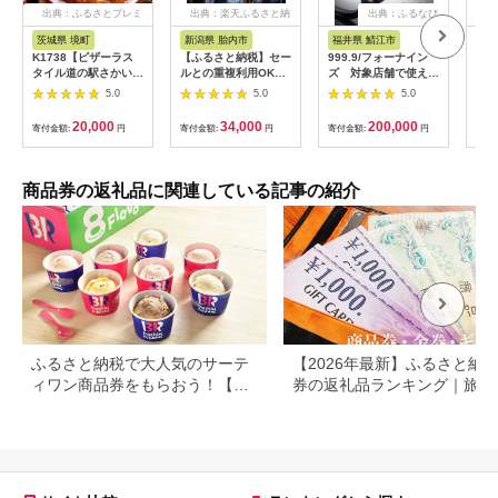
出典：ふるさとプレミ
出典：楽天ふるさと納
出典：ふるなび
アム
税
茨城県 境町
新潟県 胎内市
福井県 鯖江市
山
K1738【ピザーラス
【ふるさと納税】セー
999.9/フォーナイン
商品
タイル道の駅さかい店
ルとの重複利用OK
ズ 対象店舗で使える
ナシ
限定】ピザーラ利用券
10,000円相当オーダ
眼鏡引換券（6万円相
し 
5.0
5.0
5.0
(6,000円相当)
ーシャツお仕立券【ビ
当）Silver np m [N-
ッグヴィジョン】
11401]
20,000
34,000
200,000
寄付金額:
円
寄付金額:
円
寄付金額:
円
寄付
商品券の返礼品に関連している記事の紹介
ふるさと納税で大人気のサーテ
【2026年最新】ふるさと納税
ィワン商品券をもらおう！【静
券の返礼品ランキング｜旅行
岡県小山町】
券・食事券・商品券を比較