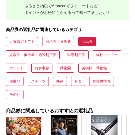
ふるさと納税でAmazonギフトコードなど
ポイントがお得にもらえるって知ってましたか？
商品券の返礼品に関連しているカテゴリ
カタログギフト
宿泊券・食事券
商品券
入場券・優待券・施設利用券
温泉利用券
体験・ツアー
ポイント
お食事券
動物園
美術館・博物館
遊園地
スポーツ
映画
音楽
株主優待券
その他
商品券に関連しているおすすめの返礼品