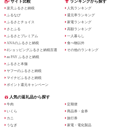
サイト比較
ランキングから探す
楽天ふるさと納税
人気ランキング
ふるなび
還元率ランキング
ふるさとチョイス
家電ランキング
さとふる
高額ランキング
ふるさとプレミアム
一人暮らし
ANAのふるさと納税
食べ物以外
dショッピングふるさと納税百選
その他のランキング
au PAY ふるさと納税
ふるさと本舗
ヤフーのふるさと納税
マイナビふるさと納税
ポイント還元キャンペーン
人気の返礼品から探す
牛肉
定期便
いくら
商品券・金券
カニ
旅行券
うなぎ
家電・電化製品