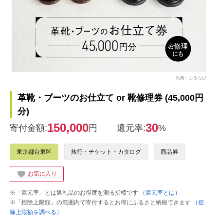
出典：ふるなび
革靴・ブーツのお仕立て or 靴修理券 (45,000円
分)
150,000
30
寄付金額:
円
還元率:
%
東京都台東区
旅行・チケット・カタログ
商品券
お気に入り
※「還元率」とは返礼品のお得度を測る指標です
（還元率とは）
※「控除上限額」の範囲内で寄付するとお得にふるさと納税できます
（控
除上限額を調べる）