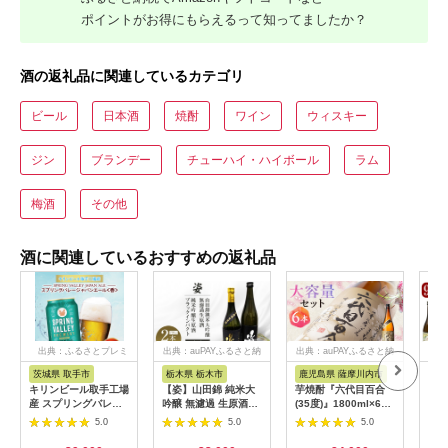
ポイントがお得にもらえるって知ってましたか？
酒の返礼品に関連しているカテゴリ
ビール
日本酒
焼酎
ワイン
ウィスキー
ジン
ブランデー
チューハイ・ハイボール
ラム
梅酒
その他
酒に関連しているおすすめの返礼品
出典：ふるさとプレミ
出典：auPAYふるさと納
出典：auPAYふるさと納
出典
アム
税
税
茨城県 取手市
栃木県 栃木市
鹿児島県 薩摩川内市
鹿
キリンビール取手工場
【姿】山田錦 純米大
芋焼酎『六代目百合
K-
産 スプリングバレー
吟醸 無濾過 生原酒・
(35度)』1800ml×6本
焼酎
ジャパンエール〈香〉
純米吟醸生原酒Black
セット 塩田酒造 ISR-
ヒ・
5.0
5.0
5.0
350ml缶-24本×2ケー
Impact セット｜ お酒
708
つま
ス|KIRIN 麒麟 ビール
さけ 日本酒 地酒 純米
分」