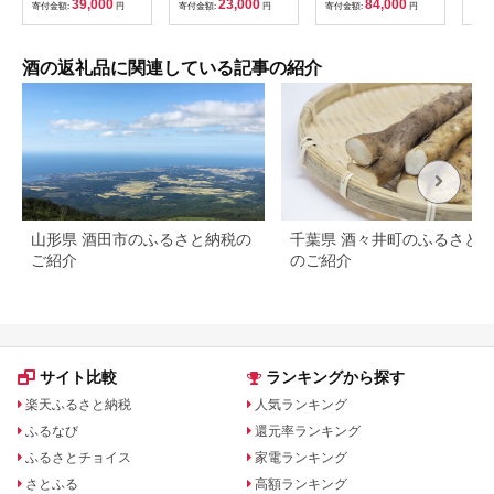
39,000
23,000
84,000
寄付金額:
円
寄付金額:
円
寄付金額:
円
寄付
クラフトビール
大吟醸 無濾過 原酒 人
鉾・
SPRING VALLEY
気 ギフト 栃木
72
BREWERY 茨城県 取
ト！
手市（AB076-1）
霧島
酒の返礼品に関連している記事の紹介
格芋
み比
み 
山形県 酒田市のふるさと納税の
千葉県 酒々井町のふるさと
ご紹介
のご紹介
サイト比較
ランキングから探す
楽天ふるさと納税
人気ランキング
ふるなび
還元率ランキング
ふるさとチョイス
家電ランキング
さとふる
高額ランキング