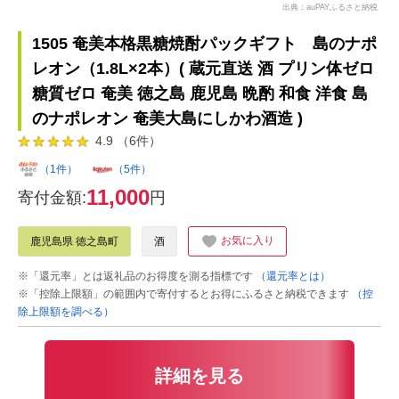
出典：auPAYふるさと納税
1505 奄美本格黒糖焼酎パックギフト 島のナポ
レオン（1.8L×2本）( 蔵元直送 酒 プリン体ゼロ
糖質ゼロ 奄美 徳之島 鹿児島 晩酌 和食 洋食 島
のナポレオン 奄美大島にしかわ酒造 )
4.9 （6件）
（1件）
（5件）
11,000
寄付金額:
円
お気に入り
鹿児島県 徳之島町
酒
※「還元率」とは返礼品のお得度を測る指標です
（還元率とは）
※「控除上限額」の範囲内で寄付するとお得にふるさと納税できます
（控
除上限額を調べる）
詳細を見る