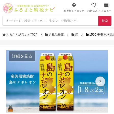
限度額をチェック
お気に入り
メニュー
検索
ふるさと納税ナビ TOP
返礼品検索
酒
1505 奄美本格
詳細を見る