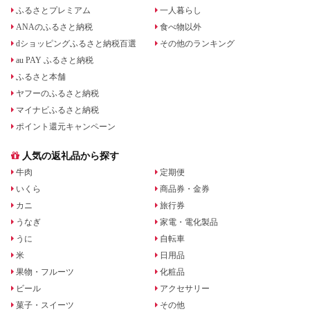
ふるさとプレミアム
一人暮らし
ANAのふるさと納税
食べ物以外
dショッピングふるさと納税百選
その他のランキング
au PAY ふるさと納税
ふるさと本舗
ヤフーのふるさと納税
マイナビふるさと納税
ポイント還元キャンペーン
人気の返礼品から探す
牛肉
定期便
いくら
商品券・金券
カニ
旅行券
うなぎ
家電・電化製品
うに
自転車
米
日用品
果物・フルーツ
化粧品
ビール
アクセサリー
菓子・スイーツ
その他