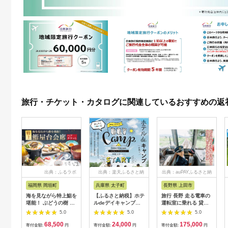
旅行・チケット・カタログに関連しているおすすめの返
出典：ふるラボ
出典：楽天ふるさと納
出典：auPAYふるさと納
税
税
福岡県 岡垣町
兵庫県 太子町
長野県 上田市
海を見ながら特上鮨を
【ふるさと納税】ホテ
旅行 長野 走る電車の
堪能！ ぶどうの樹 鮨
ルdeデイキャンプ体
運転室に乗れる 貸切
屋台ペア お食事券 海
験チケット
列車でお仕事体験 体
5.0
5.0
5.0
鮮 海 屋台 食事 ペア
【1364991】
験 チケット 電車 鉄道
68,500
24,000
175,000
福岡県 岡垣町
列車 サービス 子供 子
寄付金額:
円
寄付金額:
円
寄付金額:
円