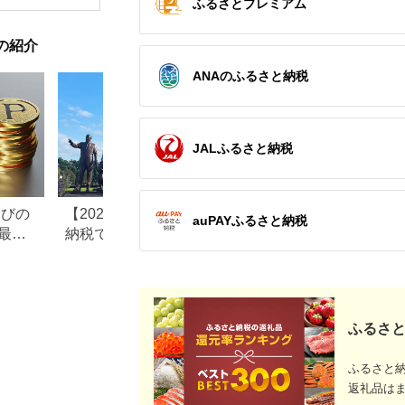
ふるさとプレミアム
【1044937】
和風おかず おつまみ
お土産 父の日 贈答品
揚げ物 母の日 ギフト
の紹介
お歳暮 食品 敬老の日
おかず 有名地元店 こ
だわり 大磯グルメ 】
ANAのふるさと納税
JALふるさと納税
なびの
【2026年最新版】ふるさと
ふるさと納税、年
auPAYふるさと納税
最大
納税でディズニー返礼品は
で30万円寄付でき
もらえる？ホテル・チケッ
すめ返礼品も紹介
ト・公式グッズを徹底解説
ふるさと
ふるさと
返礼品は