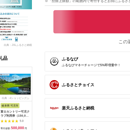
※「控除上限額」の範囲内で寄付するとお得にふるさ
この
出典：JALふるさと納税
礼品
ふるなび
ふるなびマネーチャージで5%即増量中！
ふるさとチョイス
出典：dショッピングふ
出典：auPAYふるさと納
出典：ふるさとプレミ
出典：JA
るさと納税
税
アム
岐阜県 可児市
静岡県 伊東市
神奈川県 大磯町
沖縄県 石
楽天ふるさと納税
富士カントリー可児ク
伊東園ホテル・伊東園
159-2009-06 大磯迎
石垣島の
ラブ利用券（150,000
ホテル別館・伊東園ホ
賓舘 お食事券
石垣島1
円分）【0018-007】
テル松川館 ご宿泊券
F（50,000円分）【
ティ (利用
5.0
5.0
5.0
1泊2日2食付き(1名様
神奈川県 大磯町 お惣
NS-2
500,000
30,000
169,000
5
分:GAタイプ)
菜 手作り 大磯名産品
寄付金額:
円
寄付金額:
円
寄付金額:
円
寄付金額: