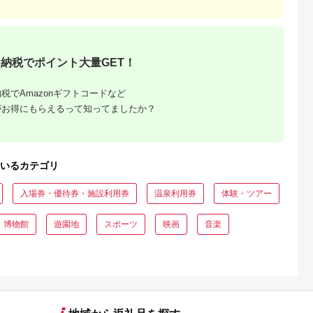
納税でポイント大量GET！
税でAmazonギフトコードなど
がお得にもらえるって知ってましたか？
いるカテゴリ
入場券・優待券・施設利用券
温泉利用券
体験・ツアー
・博物館
遊園地
スポーツ
映画
音楽