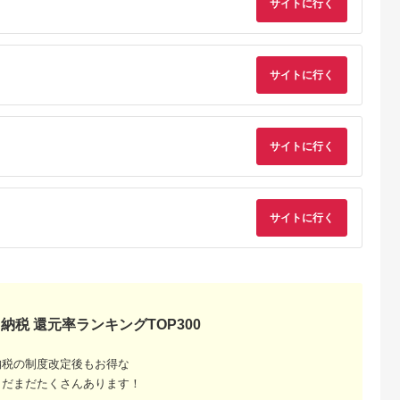
サイトに行く
ン 施設 宿泊 家族連れ
乗馬 初心者歓迎〔P-
長野県 塩尻市
100〕
サイトに行く
サイトに行く
収いくら
サイトに行く
る？おす
納税 還元率ランキングTOP300
納税の制度改定後もお得な
まだまだたくさんあります！