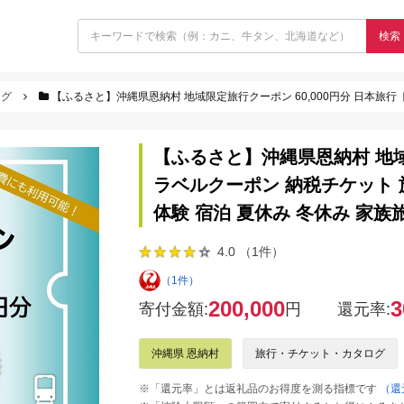
検索
ログ
【ふるさと】沖縄県恩納村 地域限定旅行クーポン 60,000円分 日本旅行 トラベルクーポン 納税チケット 旅行 宿
【ふるさと】沖縄県恩納村 地域限
ラベルクーポン 納税チケット 旅
体験 宿泊 夏休み 冬休み 家族
4.0 （1件）
（1件）
200,000
3
寄付金額:
円
還元率:
沖縄県 恩納村
旅行・チケット・カタログ
※「還元率」とは返礼品のお得度を測る指標です
（還