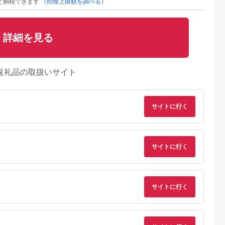
と納税できます
（控除上限額を調べる）
詳細を見る
返礼品の取扱いサイト
サイトに行く
サイトに行く
Lふるさと納税
出典：ふるラボ
出典：auPAYふるさと納
出典：auPAYふるさと
税
垣市
北海道 富良野市
長野県 塩尻市
栃木県 那須町
サイトに行く
自然を満喫！
北海道富良野市 日本
信州健康ランド ギフ
那須高原を馬とめぐ
日アクティビ
旅行 地域限定旅行ク
ト券（1000円券×9
2時間のホーストレッ
券 1名様分)
ーポン90,000円分
枚） | 信州健康ランド
キング 外乗ペア利用
5.0
5.0
5.0
5.0
サウナ 大浴場 ボディ
券【平日限定】チケ
0,000
300,000
34,000
154,000
ケア リラクゼーショ
ト 利用券 ペア 体験
円
寄付金額:
円
寄付金額:
円
寄付金額:
円