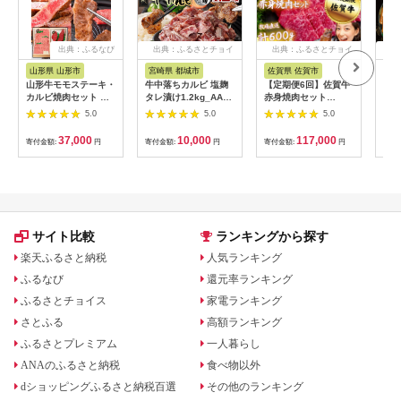
出典：ふるなび
出典：ふるさとチョイ
出典：ふるさとチョイ
出
ス
ス
山形県 山形市
宮崎県 都城市
佐賀県 佐賀市
茨
山形牛モモステーキ・
牛中落ちカルビ 塩麹
【定期便6回】佐賀牛
DT
カルビ焼肉セット Ａ
タレ漬け1.2kg_AAJ-
赤身焼肉セット
セッ
コース FY18-341
33-020-1200g_(都城
600g：C117-018
【合
5.0
5.0
5.0
市) 味付き牛中落ちカ
ルビ 300g×4パック
37,000
10,000
117,000
寄付金額:
円
寄付金額:
円
寄付金額:
円
寄付
真空 小分け 1200g
サイト比較
ランキングから探す
楽天ふるさと納税
人気ランキング
ふるなび
還元率ランキング
ふるさとチョイス
家電ランキング
さとふる
高額ランキング
ふるさとプレミアム
一人暮らし
ANAのふるさと納税
食べ物以外
dショッピングふるさと納税百選
その他のランキング