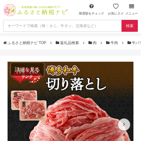
限度額をチェック
お気に入り
メニュー
検索
ふるさと納税ナビ TOP
返礼品検索
肉
牛肉
牛バ
詳細を見る