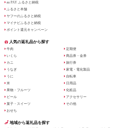
au PAY ふるさと納税
ふるさと本舗
ヤフーのふるさと納税
マイナビふるさと納税
ポイント還元キャンペーン
人気の返礼品から探す
牛肉
定期便
いくら
商品券・金券
カニ
旅行券
うなぎ
家電・電化製品
うに
自転車
米
日用品
果物・フルーツ
化粧品
ビール
アクセサリー
菓子・スイーツ
その他
おせち
地域から返礼品を探す