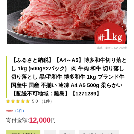
出典：楽天ふるさと納税
【ふるさと納税】【A4～A5】博多和牛切り落と
し 1kg (500g×2パック)_ 肉 牛肉 和牛 切り落し
切り落とし 黒/毛和牛 博多和牛 1kg ブランド牛
国産牛 国産 不揃い 冷凍 A4 A5 500g 柔らかい
【配送不可地域：離島】【1271289】
5.0 （1件）
（1件）
12,000
寄付金額:
円