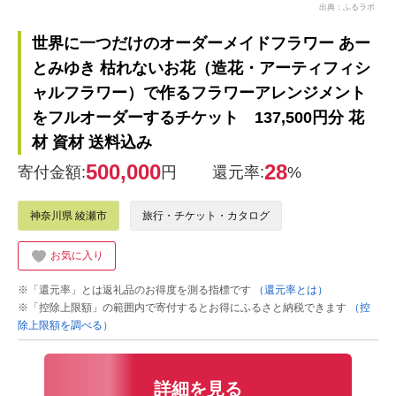
出典：ふるラボ
世界に一つだけのオーダーメイドフラワー あー
とみゆき 枯れないお花（造花・アーティフィシ
ャルフラワー）で作るフラワーアレンジメント
をフルオーダーするチケット 137,500円分 花
材 資材 送料込み
500,000
28
寄付金額:
円
還元率:
%
神奈川県 綾瀬市
旅行・チケット・カタログ
お気に入り
※「還元率」とは返礼品のお得度を測る指標です
（還元率とは）
※「控除上限額」の範囲内で寄付するとお得にふるさと納税できます
（控
除上限額を調べる）
詳細を見る