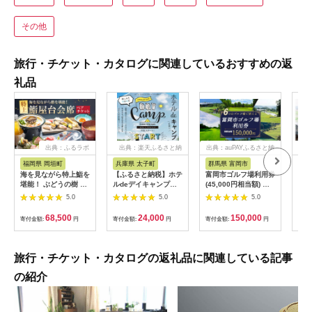
その他
旅行・チケット・カタログに関連しているおすすめの返
礼品
出典：ふるラボ
出典：楽天ふるさと納
出典：auPAYふるさと納
出典
税
税
福岡県 岡垣町
兵庫県 太子町
群馬県 富岡市
長
海を見ながら特上鮨を
【ふるさと納税】ホテ
富岡市ゴルフ場利用券
旅行
堪能！ ぶどうの樹 鮨
ルdeデイキャンプ体
(45,000円相当額) ゴ
運転
屋台ペア お食事券 海
験チケット
ルフ チケット 平日 土
列車
5.0
5.0
5.0
鮮 海 屋台 食事 ペア
【1364991】
日 祝日 プレー券 関東
験 
福岡県 岡垣町
群馬県 首都圏 F20E-
列車
68,500
24,000
150,000
寄付金額:
円
寄付金額:
円
寄付金額:
円
寄付
382
ども
県
旅行・チケット・カタログの返礼品に関連している記事
の紹介