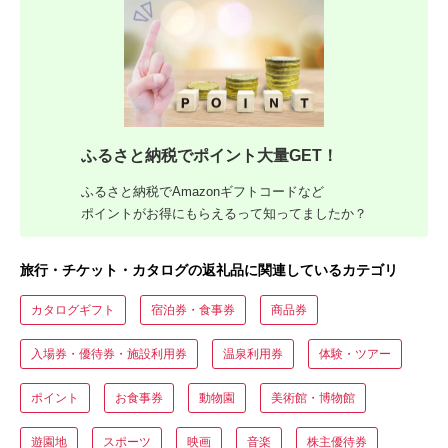
ふるさと納税でポイント大量GET！
ふるさと納税でAmazonギフトコードなど
ポイントがお得にもらえるって知ってましたか？
旅行・チケット・カタログの返礼品に関連しているカテゴリ
カタログギフト
宿泊券・食事券
商品券
入場券・優待券・施設利用券
温泉利用券
体験・ツアー
ポイント
お食事券
動物園
美術館・博物館
遊園地
スポーツ
映画
音楽
株主優待券