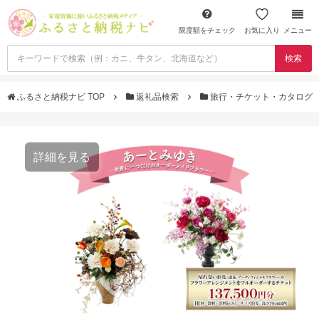
限度額をチェック
お気に入り
メニュー
検索
ふるさと納税ナビ TOP
返礼品検索
旅行・チケット・カタログ
詳細を見る