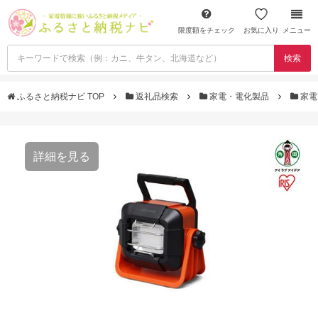
限度額をチェック
お気に入り
メニュー
検索
ふるさと納税ナビ TOP
返礼品検索
家電・電化製品
家電
詳細を見る