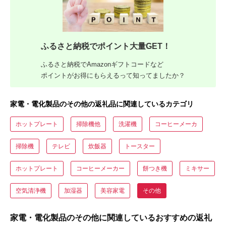
ふるさと納税でポイント大量GET！
ふるさと納税でAmazonギフトコードなど
ポイントがお得にもらえるって知ってましたか？
家電・電化製品のその他の返礼品に関連しているカテゴリ
ホットプレート
掃除機他
洗濯機
コーヒーメーカ
掃除機
テレビ
炊飯器
トースター
ホットプレート
コーヒーメーカー
餅つき機
ミキサー
空気清浄機
加湿器
美容家電
その他
家電・電化製品のその他に関連しているおすすめの返礼