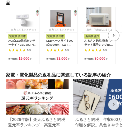
品
出典：ふるさとチョイ
出典：ふるさとチョイ
出典：Yahoo!ふるさと
出典
ス
ス
納税
宮城県 角田市
宮城県 角田市
新潟県 燕市
福
AC式LED防犯センサ
LEDベースライトAC
ふるさと納税 燕市 フ
【八
ーライトLSL-ACTN-
式4000lm LWT-
ラット電子レンジ(DR-
気球
1200
4000BA
LD20W)
たイ
5.0
5.0
5.0
co
統工
19,000
32,000
80,000
寄付金額:
円
寄付金額:
円
寄付金額:
円
寄付
もり
ひら
季 
暮ら
家電・電化製品の返礼品に関連している記事の紹介
接照
【2026年版】楽天ふるさと納税
ふるさと納税、年収600万の
還元率ランキング｜高還元率返
付額を解説。共働きや子ども