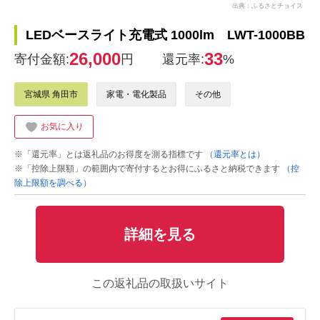
出典：ふるさとチョイス
LEDベースライト充電式 1000lm LWT-1000BB
26,000
33
寄付金額:
円
還元率:
%
宮城県 角田市
家電・電化製品
その他
お気に入り
※「還元率」とは返礼品のお得度を測る指標です
（還元率とは）
※「控除上限額」の範囲内で寄付するとお得にふるさと納税できます
（控
除上限額を調べる）
詳細を見る
この返礼品の取扱いサイト