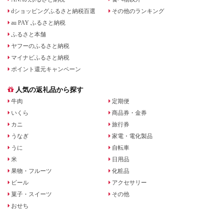
dショッピングふるさと納税百選
その他のランキング
au PAY ふるさと納税
ふるさと本舗
ヤフーのふるさと納税
マイナビふるさと納税
ポイント還元キャンペーン
人気の返礼品から探す
牛肉
定期便
いくら
商品券・金券
カニ
旅行券
うなぎ
家電・電化製品
うに
自転車
米
日用品
果物・フルーツ
化粧品
ビール
アクセサリー
菓子・スイーツ
その他
おせち