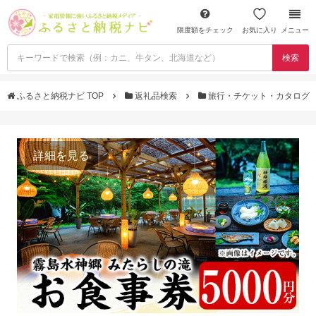
限度額をチェック
お気に入り
メニュー
検索
ふるさと納税ナビ TOP
返礼品検索
旅行・チケット・カタログ
詳細を見る