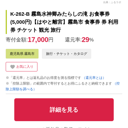
出典：ふるラボ
K-262-B 霧島水神卿みたらしの滝 お食事券
(5,000円)【はやと離宮】霧島市 食事券 券 利用
券 チケット 観光 旅行
17,000
29
寄付金額:
円
還元率:
%
鹿児島県 霧島市
旅行・チケット・カタログ
お気に入り
※「還元率」とは返礼品のお得度を測る指標です
（還元率とは）
※「控除上限額」の範囲内で寄付するとお得にふるさと納税できます
（控
除上限額を調べる）
詳細を見る