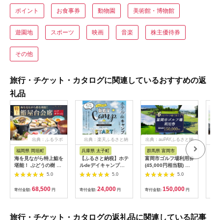
ポイント
お食事券
動物園
美術館・博物館
遊園地
スポーツ
映画
音楽
株主優待券
その他
旅行・チケット・カタログに関連しているおすすめの返
礼品
出典：ふるラボ
出典：楽天ふるさと納
出典：auPAYふるさと納
出典
税
税
福岡県 岡垣町
兵庫県 太子町
群馬県 富岡市
長
海を見ながら特上鮨を
【ふるさと納税】ホテ
富岡市ゴルフ場利用券
旅行
堪能！ ぶどうの樹 鮨
ルdeデイキャンプ体
(45,000円相当額) ゴ
運転
屋台ペア お食事券 海
験チケット
ルフ チケット 平日 土
列車
5.0
5.0
5.0
鮮 海 屋台 食事 ペア
【1364991】
日 祝日 プレー券 関東
験 
福岡県 岡垣町
群馬県 首都圏 F20E-
列車
68,500
24,000
150,000
寄付金額:
円
寄付金額:
円
寄付金額:
円
寄付
382
ども
県
旅行・チケット・カタログの返礼品に関連している記事