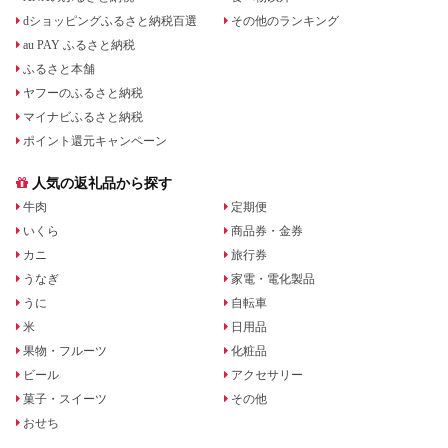
dショッピングふるさと納税百選
その他のランキング
au PAY ふるさと納税
ふるさと本舗
ヤフーのふるさと納税
マイナビふるさと納税
ポイント還元キャンペーン
人気の返礼品から探す
牛肉
定期便
いくら
商品券・金券
カニ
旅行券
うなぎ
家電・電化製品
うに
自転車
米
日用品
果物・フルーツ
化粧品
ビール
アクセサリー
菓子・スイーツ
その他
おせち