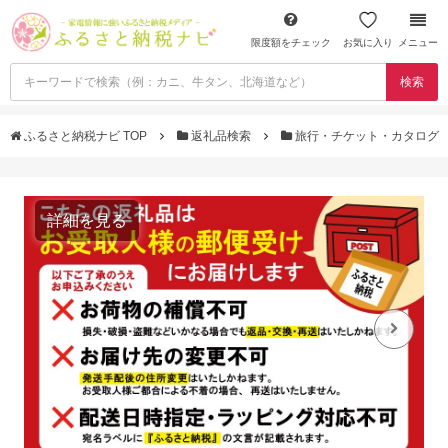
限度額をチェック
お気に入り
メニュー
検索
ふるさと納税ナビ TOP
返礼品検索
旅行・チケット・カタログ
詳細を見る