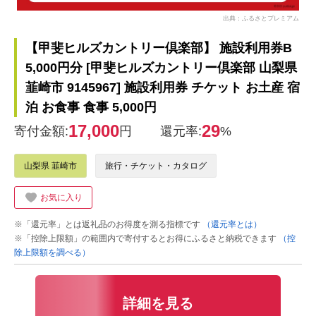
出典：ふるさとプレミアム
【甲斐ヒルズカントリー倶楽部】 施設利用券B
5,000円分 [甲斐ヒルズカントリー倶楽部 山梨県
韮崎市 9145967] 施設利用券 チケット お土産 宿
泊 お食事 食事 5,000円
17,000
29
寄付金額:
円
還元率:
%
山梨県 韮崎市
旅行・チケット・カタログ
お気に入り
※「還元率」とは返礼品のお得度を測る指標です
（還元率とは）
※「控除上限額」の範囲内で寄付するとお得にふるさと納税できます
（控
除上限額を調べる）
詳細を見る