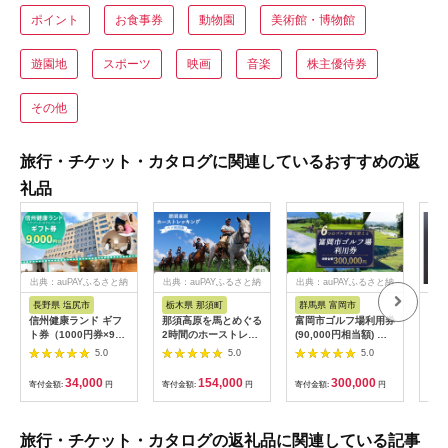
ポイント
お食事券
動物園
美術館・博物館
遊園地
スポーツ
映画
音楽
株主優待券
その他
旅行・チケット・カタログに関連しているおすすめの返
礼品
出典：auPAYふるさと納
出典：auPAYふるさと納
出典：auPAYふるさと納
税
税
税
長野県 塩尻市
栃木県 那須町
群馬県 富岡市
三
信州健康ランド ギフ
那須高原を馬とめぐる
富岡市ゴルフ場利用券
34
ト券（1000円券×9
2時間のホーストレッ
(90,000円相当額) ゴ
はら
枚） | 信州健康ランド
キング 外乗ペア利用
ルフ チケット 平日 土
肉御
5.0
5.0
5.0
サウナ 大浴場 ボディ
券【平日限定】チケッ
日 祝日 プレー券 関東
食事
ケア リラクゼーショ
ト 利用券 ペア 体験
群馬県 首都圏 F20E-
34,000
154,000
300,000
寄付金額:
円
寄付金額:
円
寄付金額:
円
寄付
ン 施設 宿泊 家族連れ
乗馬 初心者歓迎〔P-
350
長野県 塩尻市
100〕
旅行・チケット・カタログの返礼品に関連している記事