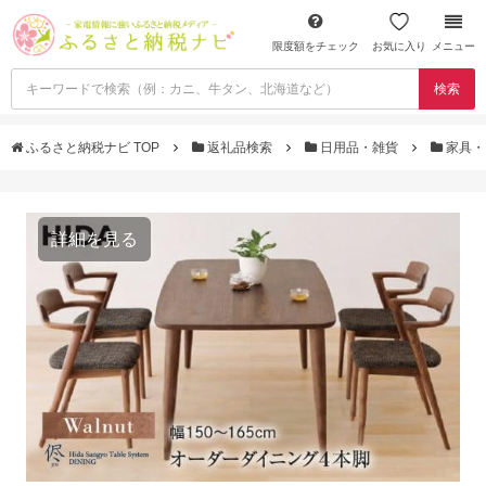
限度額をチェック
お気に入り
メニュー
検索
ふるさと納税ナビ TOP
返礼品検索
日用品・雑貨
家具・
詳細を見る