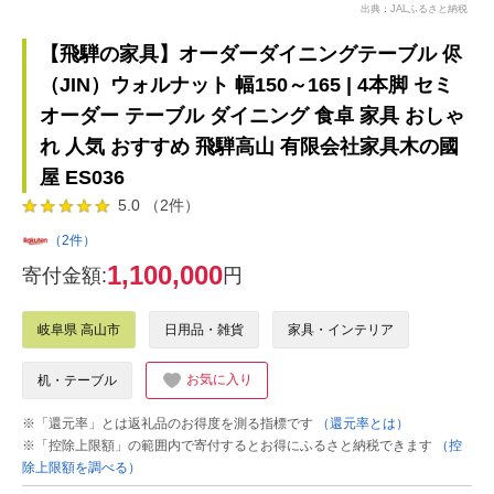
出典：JALふるさと納税
【飛騨の家具】オーダーダイニングテーブル 侭
（JIN）ウォルナット 幅150～165 | 4本脚 セミ
オーダー テーブル ダイニング 食卓 家具 おしゃ
れ 人気 おすすめ 飛騨高山 有限会社家具木の國
屋 ES036
5.0 （2件）
（2件）
1,100,000
寄付金額:
円
岐阜県 高山市
日用品・雑貨
家具・インテリア
お気に入り
机・テーブル
※「還元率」とは返礼品のお得度を測る指標です
（還元率とは）
※「控除上限額」の範囲内で寄付するとお得にふるさと納税できます
（控
除上限額を調べる）