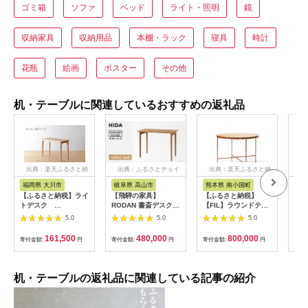
ゴミ箱
ソファ
ベッド
ライト・照明
鏡
収納家具
収納用品
本棚・ラック
寝具
時計
花瓶
絵画
ポスター
その他
机・テーブルに関連しているおすすめの返礼品
出典：楽天ふるさと納
出典：ふるさとチョイ
出典：楽天ふるさと納
出
税
ス
税
福岡県 大川市
岐阜県 高山市
熊本県 南小国町
和
【ふるさと納税】ライ
【飛騨の家具】
【ふるさと納税】
フェ
トデスク
RODAN 書斎デスク
【FIL】ラウンドテー
テー
110×50×72 オーク
ホワイトオーク
ブル MASS Series
AKU
5.0
5.0
5.0
無垢材 リモートワー
DE320N | デスク 机
900Round Table -
ク・テレワーク・学習
書斎 幅105 引出付き
Natural Wood &
161,500
480,000
800,000
寄付金額:
円
寄付金額:
円
寄付金額:
円
寄付
に 大川市 | 家具 フ
飛騨産業 家具 飛騨高
Copper Frame- 小
ァニチャー 人気 おす
山 学習机 学習デスク
国杉 テーブル 丸テー
すめ 送料無料
おしゃれ 人気 おすす
ブル 机 インテリア 家
め 有限会社家具木の
具 木製 小国杉 無垢材
机・テーブルの返礼品に関連している記事の紹介
國屋 ES026
天然木 おしゃれ リビ
ング ダイニング ギフ
ト セット Foreque 熊