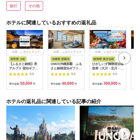
旅行
その他
ホテルに関連しているおすすめの返礼品
出典：ふるさとチョイ
出典：ふるさとチョイ
出典：ふるさとチョイ
出
ス
ス
ス
長野県 大町
沖縄県 那覇市
静岡県 東伊豆町
長
【ふるさと納税】界
OMO5沖縄那覇 ふる
ひがしいず満喫宿泊補
山間
アルプス 宿泊ギフト
さと納税宿泊ギフト券
助券（大川・北川・熱
一軒
券（15,000円分）
(12,000円)
川・片瀬・白田・稲取
まる
5.0
5.0
5.0
【星野リゾート】
温泉）
10,
50,000
40,000
300,000
寄付金額:
円
寄付金額:
円
寄付金額:
円
寄付
ホテルの返礼品に関連している記事の紹介