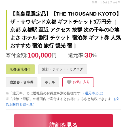
出典：ふるさとチョイス
【高島屋選定品】【THE THOUSAND KYOTO】
ザ・サウザンド京都 ギフトチケット3万円分［
京都 京都駅 至近 アクセス 抜群 次の千年の心地
よさ ホテル 割引 チケット 宿泊券 ギフト券 人気
おすすめ 宿泊 旅行 観光 宿 ］
100,000
30
寄付金額:
円
還元率:
%
京都 府京都市
旅行・チケット・カタログ
お気に入り
宿泊券・食事券
ホテル
※「還元率」とは返礼品のお得度を測る指標です
（還元率とは）
※「控除上限額」の範囲内で寄付するとお得にふるさと納税できます
（控
除上限額を調べる）
詳細を見る