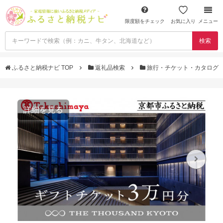
限度額をチェック
お気に入り
メニュー
検索
ふるさと納税ナビ TOP
返礼品検索
旅行・チケット・カタログ
詳細を見る