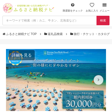
限度額をチェック
お気に入り
メニュー
検索
ふるさと納税ナビ TOP
返礼品検索
旅行・チケット・カタログ
詳細を見る