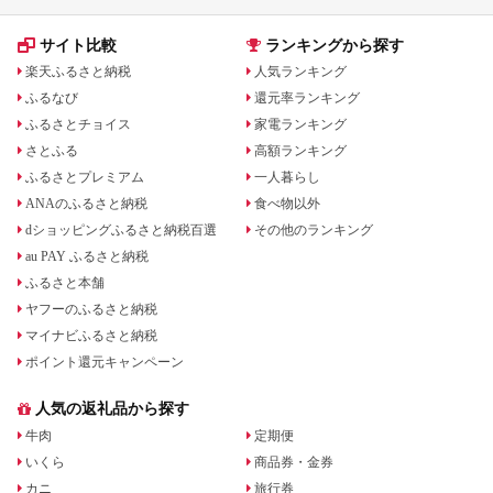
サイト比較
ランキングから探す
楽天ふるさと納税
人気ランキング
ふるなび
還元率ランキング
ふるさとチョイス
家電ランキング
さとふる
高額ランキング
ふるさとプレミアム
一人暮らし
ANAのふるさと納税
食べ物以外
dショッピングふるさと納税百選
その他のランキング
au PAY ふるさと納税
ふるさと本舗
ヤフーのふるさと納税
マイナビふるさと納税
ポイント還元キャンペーン
人気の返礼品から探す
牛肉
定期便
いくら
商品券・金券
カニ
旅行券