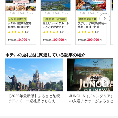
出典：ふるさとチョイ
出典：ふるさとチョイ
出典：ふるさとチョイ
出
ス
ス
ス
大阪府 泉佐野市
山梨県 富士河口湖町
静岡県 東伊豆町
沖
ホテル日航関西空港
富士ビューホテル ふ
ひがしいず満喫宿泊補
メル
利用券（3,000円分）
るさと納税宿泊クーポ
助券（大川・北川・熱
縄那
【旅行 宿泊 出張 前泊
ン券(30,000円分)
川・片瀬・白田・稲取
ルー
5.0
5.0
5.0
後泊 ファミリー 空港
温泉）
ペア
ターミナルビル 徒歩
スパ
10,000
100,000
300,000
寄付金額:
円
寄付金額:
円
寄付金額:
円
寄付
直結】
１本
ホテルの返礼品に関連している記事の紹介
【2026年最新版】ふるさと納税
JUNGLIA（ジャングリア）
でディズニー返礼品はもらえ
の入場チケットがふるさと納
る？ホテル・チケット・公式グ
でもらえる！
ッズを徹底解説