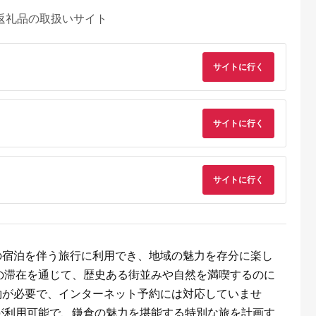
返礼品の取扱いサイト
サイトに行く
サイトに行く
るさとプレミ
出典：JALふるさと納税
出典：ふるラボ
出典：auPAYふるさと
アム
サイトに行く
大磯町
沖縄県 石垣市
北海道 富良野市
長野県 塩尻市
9-06 大磯迎
石垣島の自然を満喫！
北海道富良野市 日本
信州健康ランド ギフ
食事券
石垣島1日アクティビ
旅行 地域限定旅行ク
ト券（1000円券×9
00円分）【
ティ (利用券 1名様分)
ーポン90,000円分
枚） | 信州健康ラン
5.0
5.0
5.0
5.0
大磯町 お惣
NS-2
サウナ 大浴場 ボディ
69,000
50,000
300,000
34,000
 大磯名産品
ケア リラクゼーショ
円
寄付金額:
円
寄付金額:
円
寄付金額:
円
 おつまみ
ン 施設 宿泊 家族連
の日 贈答品
長野県 塩尻市
の宿泊を伴う旅行に利用でき、地域の魅力を存分に楽し
の日 ギフト
の滞在を通じて、歴史ある街並みや自然を満喫するのに
品 敬老の日
名地元店 こ
約が必要で、インターネット予約には対応していませ
磯グルメ 】
が利用可能で、鎌倉の魅力を堪能する特別な旅を計画す