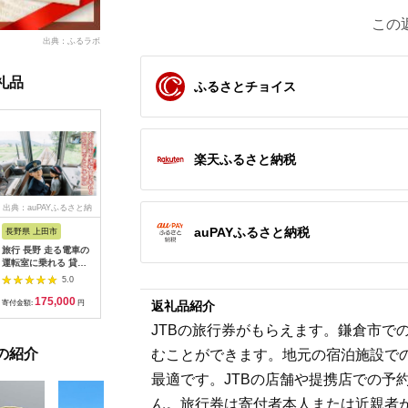
この
出典：ふるラボ
礼品
ふるさとチョイス
楽天ふるさと納税
出典：auPAYふるさと納
出典：dショッピングふ
出典：auPAYふるさと納
出典：ふ
税
るさと納税
税
auPAYふるさと納税
長野県 上田市
岐阜県 可児市
静岡県 伊東市
神奈川県 
旅行 長野 走る電車の
富士カントリー可児ク
伊東園ホテル・伊東園
159-200
運転室に乗れる 貸切
ラブ利用券（150,000
ホテル別館・伊東園ホ
賓舘 お
列車でお仕事体験 体
円分）【0018-007】
テル松川館 ご宿泊券
F（50,0
5.0
5.0
5.0
験 チケット 電車 鉄道
1泊2日2食付き(1名様
神奈川県 
175,000
500,000
30,000
1
列車 サービス 子供 子
分:GAタイプ)
菜 手作り
返礼品紹介
寄付金額:
円
寄付金額:
円
寄付金額:
円
寄付金額:
ども こども 家族 長野
【1044937】
和風おかず
県
お土産 父
JTBの旅行券がもらえます。鎌倉市で
揚げ物 母
の紹介
むことができます。地元の宿泊施設で
お歳暮 食
おかず 有
最適です。JTBの店舗や提携店での予
だわり 大
ん。旅行券は寄付者本人または近親者