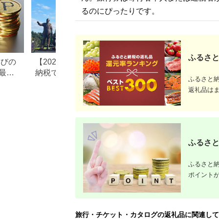
るのにぴったりです。
ふるさと
なびの
【2026年最新版】ふるさと
ふるさと納税、年
最大
納税でディズニー返礼品は
で30万円寄付でき
ふるさと
もらえる？ホテル・チケッ
すめ返礼品も紹介
返礼品は
ト・公式グッズを徹底解説
ふるさと
ふるさと納
ポイント
旅行・チケット・カタログの返礼品に関連して