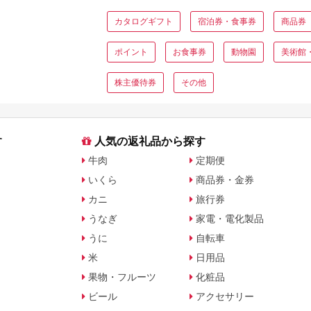
カタログギフト
宿泊券・食事券
商品券
ポイント
お食事券
動物園
美術館
株主優待券
その他
す
人気の返礼品から探す
牛肉
定期便
いくら
商品券・金券
カニ
旅行券
うなぎ
家電・電化製品
うに
自転車
米
日用品
果物・フルーツ
化粧品
ビール
アクセサリー