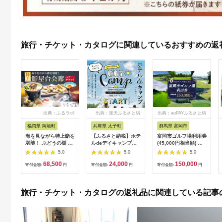
旅行・チケット・カタログに関連しているおすすめの返
出典：ふるラボ
出典：楽天ふるさと納
出典：auPAYふるさと納
税
税
福岡県 岡垣町
兵庫県 太子町
群馬県 富岡市
海を見ながら特上鮨を
【ふるさと納税】ホテ
富岡市ゴルフ場利用券
堪能！ ぶどうの樹 鮨
ルdeデイキャンプ体
(45,000円相当額) ゴ
屋台ペア お食事券 海
験チケット
ルフ チケット 平日 土
5.0
5.0
5.0
鮮 海 屋台 食事 ペア
【1364991】
日 祝日 プレー券 関東
68,500
24,000
150,000
福岡県 岡垣町
群馬県 首都圏 F20E-
寄付金額:
円
寄付金額:
円
寄付金額:
円
382
旅行・チケット・カタログの返礼品に関連している記事