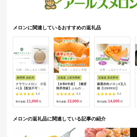
メロンに関連しているおすすめの返礼品
出典：JALふるさと納税
出典：ふるさと本舗
出典：ふるさとチョイ
ス
静岡県 浜松市
北海道 上富良野町
北海道 富良野市
クラウンメロン 小玉
【令和8年産】 【糖度
厳選赤肉メロン2玉入
×1玉【配送不可：離
限界突破】ふらの 赤
箱【1269932】
島】
肉メロン Lサイズ（約
5.0
5.0
5.0
1.7kg/玉）2玉 北海道
11,000
13,000
14,000
富良野 上富良野町 ふ
寄付金額:
円
寄付金額:
円
寄付金額:
円
らの 赤肉 メロン フル
ーツ 果物 デザート メ
ロン赤肉
メロンの返礼品に関連している記事の紹介