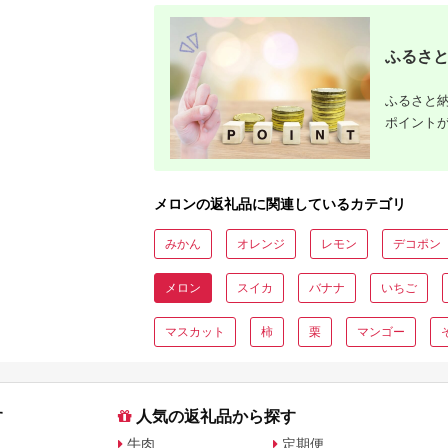
ふるさと
ふるさと納
ポイント
メロンの返礼品に関連しているカテゴリ
みかん
オレンジ
レモン
デコポン
メロン
スイカ
バナナ
いちご
マスカット
柿
栗
マンゴー
す
人気の返礼品から探す
牛肉
定期便