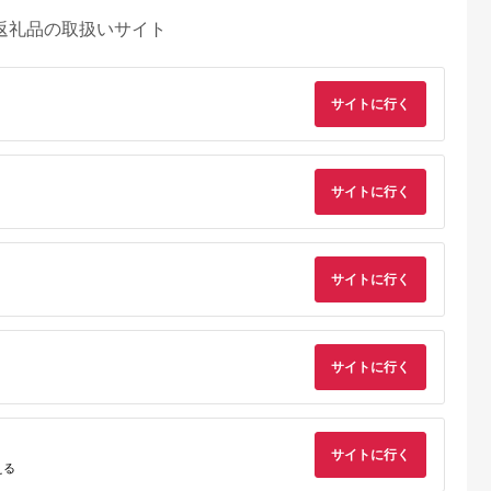
返礼品の取扱いサイト
サイトに行く
サイトに行く
るさとプレミ
出典：ふるさとチョイ
出典：楽天ふるさと納
出典：楽天ふるさと
アム
ス
税
サイトに行く
良野市
鹿児島県 阿久根市
静岡県 磐田市
北海道 中富良野町
年夏発送】北
＜内容量が選べる！＞
【ふるさと納税】【毎
【ふるさと納税】
野産 赤肉メ
数量限定！鹿児島県産
月定期便】クラウンメ
【2026年発送】【中
1.6kg以上
南国グリーンメロン(2
ロン(白等級)中玉1
富良野町】寺坂メロ
5.0
5.0
5.0
5.0
 メロン フ
～6玉・計3～6kg) 数
玉・3ヵ月毎月お届け
ン 4玉入り（赤肉特
2,000
12,000
45,000
79,000
物
量限定 メロン フルー
全3回【配送不可地
大）
サイトに行く
円
寄付金額:
円
寄付金額:
円
寄付金額:
円
ツ 青肉 果物 くだもの
域：離島・北海道・沖
果実 国産 九州産 鹿児
縄県】【4003097】
島県産【松永青果】
サイトに行く
える