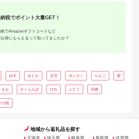
納税でポイント大量GET！
税でAmazonギフトコードなど
がお得にもらえるって知ってましたか？
ゆず
せとか
文旦
ポンカン
りんご
梨
もも
さくらんぼ
びわ
ぶどう
巨峰
その他
地域から返礼品を探す
北海道
埼玉県
岐阜県
鳥取県
佐賀県