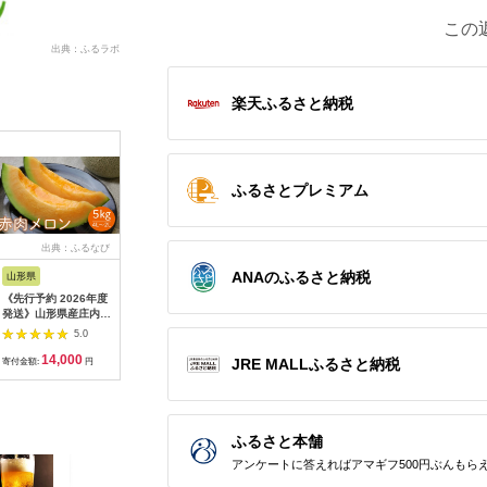
この
出典：ふるラボ
楽天ふるさと納税
ふるさとプレミアム
出典：ふるなび
出典：ふるさとチョイ
出典：ふるさとプレミ
出典：ふ
ス
アム
ANAのふるさと納税
山形県
長崎県 島原市
北海道 富良野市
北海道 富
《先行予約 2026年度
AB010 その道一筋の
2026年夏発送【先行
【2026
発送》山形県産庄内メ
生産者がじっくり丁寧
受付】 ふらのメロン
海道 富良
ロン5kg【赤肉メロ
に育てた マスクメロ
赤肉 秀大2玉［1玉
ロン 1玉 
5.0
5.0
5.0
ン】4L～2Lサイズ 赤
ン 1玉入
2kg以上］計4kg以上
大玉サイズ
14,000
10,000
17,000
1
肉メロン メロン 赤肉
富良野メロン 赤肉 め
ルーツ 果
JRE MALLふるさと納税
寄付金額:
円
寄付金額:
円
寄付金額:
円
寄付金額:
デザート フルーツ 果
ろん 北海道 甘い 大き
物 くだもの 果実 食品
い 果物 フルーツ
山形県 FSY-0399
ふるさと本舗
アンケートに答えればアマギフ500円ぶんもら