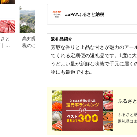
auPAYふるさと納税
るさと
高知県香南市のふるさと納
佐賀県鹿島市のふ
返礼品紹介
グ｜高
税のご紹介
税のご紹介
芳醇な香りと上品な甘さが魅力のアール
ル別
てくれる定期便の返礼品です。1度に
うどよい量が新鮮な状態で手元に届く
物にも最適ですね。
ふるさと
ふるさと
返礼品は