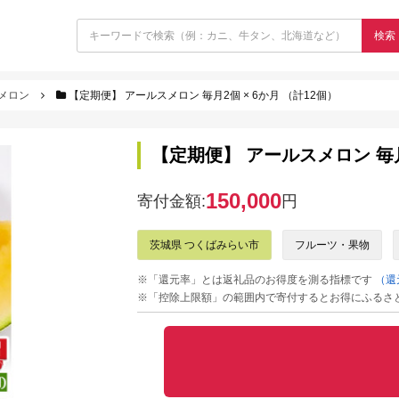
検索
メロン
【定期便】 アールスメロン 毎月2個 × 6か月 （計12個）
【定期便】 アールスメロン 毎月2
150,000
寄付金額:
円
茨城県 つくばみらい市
フルーツ・果物
※「還元率」とは返礼品のお得度を測る指標です
（還
※「控除上限額」の範囲内で寄付するとお得にふるさ