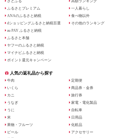
さとふる
高額ランキング
ふるさとプレミアム
一人暮らし
ANAのふるさと納税
食べ物以外
dショッピングふるさと納税百選
その他のランキング
au PAY ふるさと納税
ふるさと本舗
ヤフーのふるさと納税
マイナビふるさと納税
ポイント還元キャンペーン
人気の返礼品から探す
牛肉
定期便
いくら
商品券・金券
カニ
旅行券
うなぎ
家電・電化製品
うに
自転車
米
日用品
果物・フルーツ
化粧品
ビール
アクセサリー