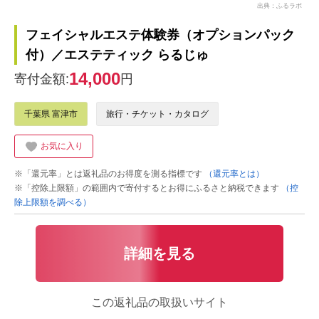
出典：ふるラボ
フェイシャルエステ体験券（オプションパック
付）／エステティック らるじゅ
14,000
寄付金額:
円
千葉県 富津市
旅行・チケット・カタログ
お気に入り
※「還元率」とは返礼品のお得度を測る指標です
（還元率とは）
※「控除上限額」の範囲内で寄付するとお得にふるさと納税できます
（控
除上限額を調べる）
詳細を見る
この返礼品の取扱いサイト