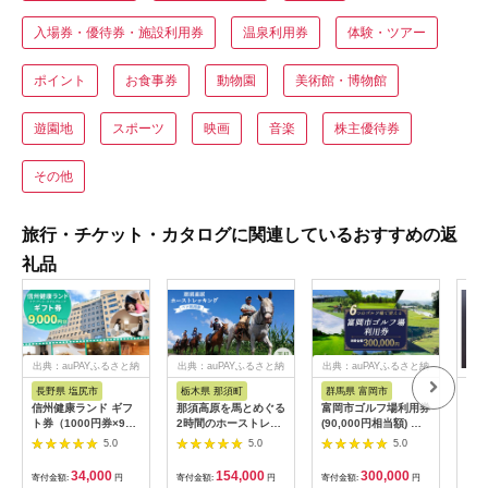
入場券・優待券・施設利用券
温泉利用券
体験・ツアー
ポイント
お食事券
動物園
美術館・博物館
遊園地
スポーツ
映画
音楽
株主優待券
その他
旅行・チケット・カタログに関連しているおすすめの返
礼品
出典：auPAYふるさと納
出典：auPAYふるさと納
出典：auPAYふるさと納
税
税
税
長野県 塩尻市
栃木県 那須町
群馬県 富岡市
三
信州健康ランド ギフ
那須高原を馬とめぐる
富岡市ゴルフ場利用券
34
ト券（1000円券×9
2時間のホーストレッ
(90,000円相当額) ゴ
はら
枚） | 信州健康ランド
キング 外乗ペア利用
ルフ チケット 平日 土
肉御
5.0
5.0
5.0
サウナ 大浴場 ボディ
券【平日限定】チケッ
日 祝日 プレー券 関東
食事
ケア リラクゼーショ
ト 利用券 ペア 体験
群馬県 首都圏 F20E-
34,000
154,000
300,000
寄付金額:
円
寄付金額:
円
寄付金額:
円
寄付
ン 施設 宿泊 家族連れ
乗馬 初心者歓迎〔P-
350