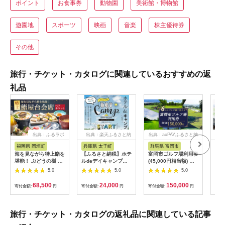
ポイント
お食事券
動物園
美術館・博物館
遊園地
スポーツ
映画
音楽
株主優待券
その他
旅行・チケット・カタログに関連しているおすすめの返
礼品
出典：ふるラボ
出典：楽天ふるさと納
出典：auPAYふるさと納
出典
税
税
福岡県 岡垣町
兵庫県 太子町
群馬県 富岡市
長
海を見ながら特上鮨を
【ふるさと納税】ホテ
富岡市ゴルフ場利用券
旅行
堪能！ ぶどうの樹 鮨
ルdeデイキャンプ体
(45,000円相当額) ゴ
運転
屋台ペア お食事券 海
験チケット
ルフ チケット 平日 土
列車
5.0
5.0
5.0
鮮 海 屋台 食事 ペア
【1364991】
日 祝日 プレー券 関東
験 
福岡県 岡垣町
群馬県 首都圏 F20E-
列車
68,500
24,000
150,000
寄付金額:
円
寄付金額:
円
寄付金額:
円
寄付
382
ども
県
旅行・チケット・カタログの返礼品に関連している記事