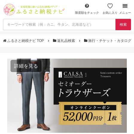
限度額をチェック
お気に入り
メニュー
検索
ふるさと納税ナビ TOP
返礼品検索
旅行・チケット・カタログ
詳細を見る