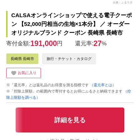
出典：ふるラボ
CALSAオンラインショップで使える電子クーポ
ン 【52,000円相当の生地×1本分】 ／ オーダー
オリジナルブランド クーポン 長崎県 長崎市
191,000
27
寄付金額:
円
還元率:
%
長崎県 長崎市
旅行・チケット・カタログ
お気に入り
※「還元率」とは返礼品のお得度を測る指標です
（還元率とは）
※「控除上限額」の範囲内で寄付するとお得にふるさと納税できます
（控
除上限額を調べる）
詳細を見る