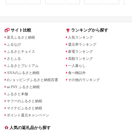
行 母の日 父の日 ギフ
の客室有 源泉かけ流
（2
ト 贈り物 国内旅行 送
しの天然温泉 海の
チケ
料無料 ふるさと納税
幸・山の幸の和懐石 |
わら
F2Y-1996
山形の三元豚 和食 東
ト 
北 庄内 日本海 記念日
シブ
誕生日プレゼント 夫
わら
婦旅行 カップル
サイト比較
ランキングから探す
楽天ふるさと納税
人気ランキング
ふるなび
還元率ランキング
ふるさとチョイス
家電ランキング
さとふる
高額ランキング
ふるさとプレミアム
一人暮らし
ANAのふるさと納税
食べ物以外
dショッピングふるさと納税百選
その他のランキング
au PAY ふるさと納税
ふるさと本舗
ヤフーのふるさと納税
マイナビふるさと納税
ポイント還元キャンペーン
人気の返礼品から探す