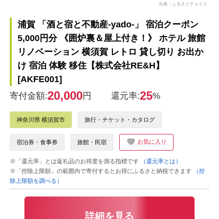
出典：ふるさとチョイス
浦賀 「酒と宿と不動産-yado-」 宿泊クーポン
5,000円分 《囲炉裏＆屋上付き！》 ホテル 旅館
リノベーション 横須賀 レトロ 貸し切り お出か
け 宿泊 体験 移住【株式会社RE&H】
[AKFE001]
20,000
25
寄付金額:
円
還元率:
%
神奈川県 横須賀市
旅行・チケット・カタログ
お気に入り
宿泊券・食事券
旅館・民宿
※「還元率」とは返礼品のお得度を測る指標です
（還元率とは）
※「控除上限額」の範囲内で寄付するとお得にふるさと納税できます
（控
除上限額を調べる）
詳細を見る