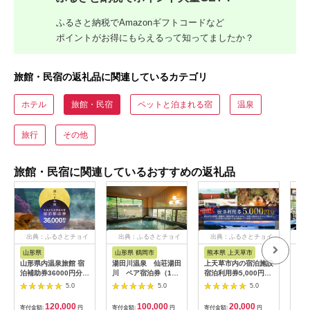
ふるさと納税でAmazonギフトコードなど
ポイントがお得にもらえるって知ってましたか？
旅館・民宿の返礼品に関連しているカテゴリ
ホテル
旅館・民宿
ペットと泊まれる宿
温泉
旅行
その他
旅館・民宿に関連しているおすすめの返礼品
出典：ふるさとチョイ
出典：ふるさとチョイ
出典：ふるさとチョイ
出
ス
ス
ス
山形県
山形県 鶴岡市
熊本県 上天草市
福
山形県内温泉旅館 宿
湯田川温泉 仙荘湯田
上天草市内の宿泊施設
グラ
泊補助券36000円分
川 ペア宿泊券（1泊
宿泊利用券5,000円分
邸 
（やまがた女将会の
2食付）【詣でる つか
宿泊券 クーポン ホテ
ンフ
5.0
5.0
5.0
宿） 旅行 温泉 宿泊
る 頂きます】（山形
ル 旅館 旅行 熊本県
露天
温泉宿 補助券 温泉旅
県鶴岡市） ペット可
上天草市
2食
120,000
100,000
20,000
寄付金額:
円
寄付金額:
円
寄付金額:
円
寄付