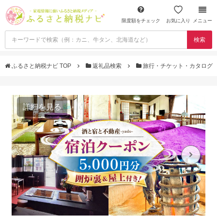
限度額をチェック
お気に入り
メニュー
検索
ふるさと納税ナビ TOP
返礼品検索
旅行・チケット・カタログ
詳細を見る