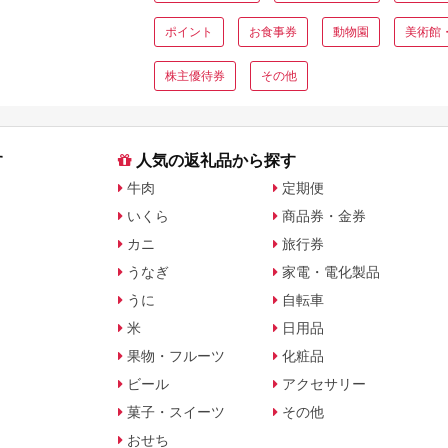
ト・公式グッズを徹底解説
ポイント
お食事券
動物園
美術館
株主優待券
その他
す
人気の返礼品から探す
牛肉
定期便
いくら
商品券・金券
カニ
旅行券
うなぎ
家電・電化製品
うに
自転車
米
日用品
果物・フルーツ
化粧品
ビール
アクセサリー
菓子・スイーツ
その他
おせち