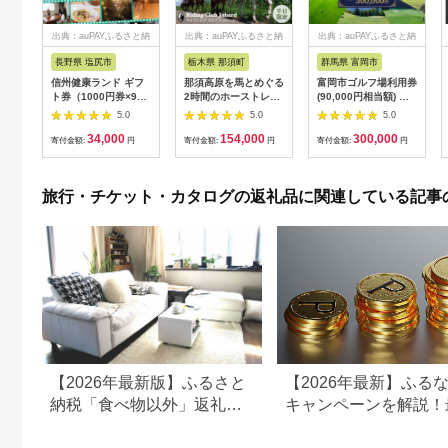
出典：auPAYふるさと納
出典：auPAYふるさと納
出典：auPAYふるさと納
税
税
税
長野県 塩尻市
栃木県 那須町
群馬県 富岡市
信州健康ランド ギフ
那須高原を馬とめぐる
富岡市ゴルフ場利用券
ト券（1000円券×9
2時間のホーストレッ
(90,000円相当額) ゴ
枚） | 信州健康ランド
キング 外乗ペア利用
ルフ チケット 平日 土
5.0
5.0
5.0
サウナ 大浴場 ボディ
券【平日限定】チケッ
日 祝日 プレー券 関東
34,000
154,000
300,000
ケア リラクゼーショ
ト 利用券 ペア 体験
群馬県 首都圏 F20E-
寄付金額:
円
寄付金額:
円
寄付金額:
円
ン 施設 宿泊 家族連れ
乗馬 初心者歓迎〔P-
350
長野県 塩尻市
100〕
旅行・チケット・カタログの返礼品に関連している記事
【2026年最新版】ふるさと
【2026年最新】ふる
納税「食べ物以外」返礼品
キャンペーンを解説！
の還元率ランキング！
50%還元も