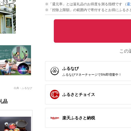
※「還元率」とは返礼品のお得度を測る指標です
（還
※「控除上限額」の範囲内で寄付するとお得にふるさ
この
ふるなび
ふるなびマネーチャージで5%即増量中！
出典：ふるなび
ふるさとチョイス
礼品
楽天ふるさと納税