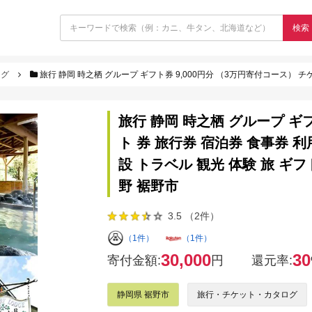
検索
ログ
旅行 静岡 時之栖 グループ ギフト券 9,000円分 （3万円寄付コース） チケット 券 旅行券 宿泊券 食事券 利用券 ホ
旅行 静岡 時之栖 グループ ギフ
ト 券 旅行券 宿泊券 食事券 
設 トラベル 観光 体験 旅 ギフ
野 裾野市
3.5 （2件）
（1件）
（1件）
30,000
30
寄付金額:
円
還元率:
静岡県 裾野市
旅行・チケット・カタログ