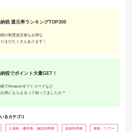
天ふるさと納
出典：auPAYふるさと納
出典：auPAYふるさと納
出典：ふるさとプレ
税
税
税
ア
代田区
兵庫県 川西市
鹿児島県 屋久島町
兵庫県 豊岡市
納税 還元率ランキングTOP300
と納税】ホテ
No.422 入浴回数券1
屋久島プライベート＆
豊岡市旅行クーポン
ータニ(東
冊（6枚つづり） ／
カスタマイズツアー
3,000円分 3年間有効
アンドダイ
SPAキセラ川西 温泉
城崎温泉 出石 竹野 
5.0
5.0
5.0
5.0
納税の制度改定後もお得な
スカイ 平日
スパ サウナ リラック
鍋 など 宿泊施設 飲
5,000
19,000
173,000
10,000
ュッフェ 1
ス 癒し 兵庫県
店 観光施設 250施設
まだまだたくさんあります！
円
寄付金額:
円
寄付金額:
円
寄付金額:
円
券_ ホテル
以上で使える旅行券
 食事券 グ
「豊岡旅幸券」 旅行
 人気 おすす
宿泊 旅 トラベルの 
917】
ケット
納税でポイント大量GET！
税でAmazonギフトコードなど
がお得にもらえるって知ってましたか？
収いくら
いるカテゴリ
る？おす
入場券・優待券・施設利用券
温泉利用券
体験・ツアー