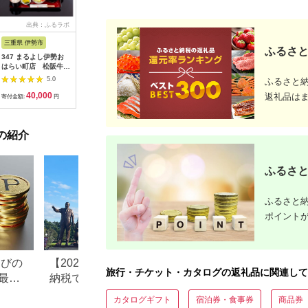
出典：ふるラボ
出典：楽天ふるさと納
出典：ふるなび
出典：楽
税
三重県 伊勢市
広島県 安芸高田市
茨城県 阿見町
東京都千
ふるさと
347 まるよし伊勢お
【ふるさと納税】ゴル
20-05 茨城県産コシヒ
【ふるさ
はらい町店 松阪牛焼
フ 八千代カントリー
カリ備食ライスセット
ルニューオ
肉御膳(150g) ペアお
クラブ 利用券 10,000
(100g×８袋）【5年保
京)ビュー
5.0
5.0
5.0
ふるさと
食事券
円分（1,000円×10
存・非常食】【備蓄
ニング ザ
40,000
36,500
12,000
6
枚） 広島 安芸高田市
備蓄用 緊急時 備え 米
ディナービ
返礼品は
寄付金額:
円
寄付金額:
円
寄付金額:
円
寄付金額:
食品 食糧 食料 長期保
ドリンク付
存 レジャー キャンプ
ビュッフェ
登山 便利】
ルメ 高級
の紹介
め【1641
ふるさと
ふるさと納
ポイント
なびの
【2026年最新版】ふるさと
ふるさと納税、年
旅行・チケット・カタログの返礼品に関連して
最大
納税でディズニー返礼品は
で30万円寄付でき
もらえる？ホテル・チケッ
すめ返礼品も紹介
カタログギフト
宿泊券・食事券
商品券