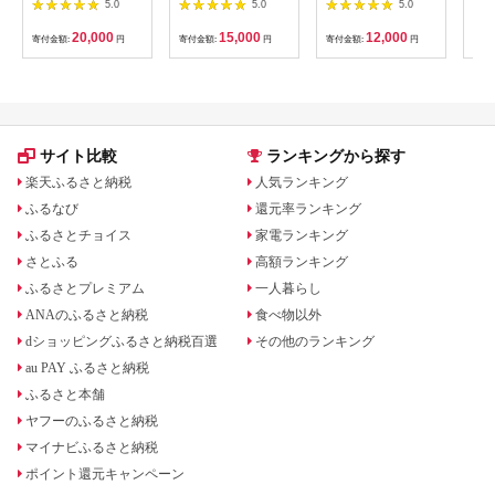
5.0
5.0
5.0
B33
20,000
15,000
12,000
寄付金額:
円
寄付金額:
円
寄付金額:
円
寄付
サイト比較
ランキングから探す
楽天ふるさと納税
人気ランキング
ふるなび
還元率ランキング
ふるさとチョイス
家電ランキング
さとふる
高額ランキング
ふるさとプレミアム
一人暮らし
ANAのふるさと納税
食べ物以外
dショッピングふるさと納税百選
その他のランキング
au PAY ふるさと納税
ふるさと本舗
ヤフーのふるさと納税
マイナビふるさと納税
ポイント還元キャンペーン