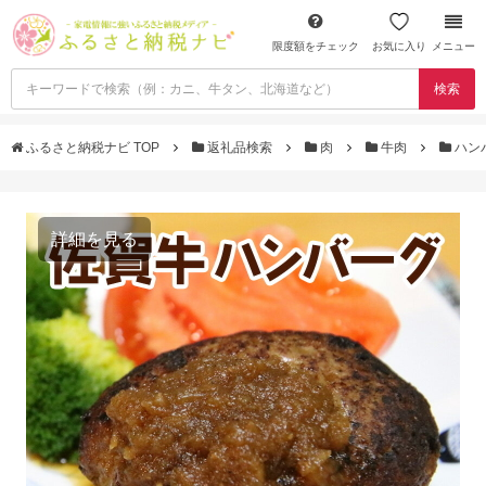
限度額をチェック
お気に入り
メニュー
検索
ふるさと納税ナビ TOP
返礼品検索
肉
牛肉
ハン
詳細を見る