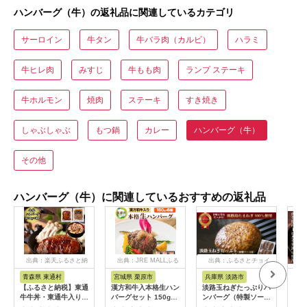
ハンバーグ（牛）の返礼品に関連しているカテゴリ
サーロイン
牛タン
牛バラ肉（カルビ）
ハラミ
牛ヒレ肉
みすじ
牛もも肉
ランプ ステーキ
牛ホルモン
焼肉
ステーキ
すき焼き
しゃぶしゃぶ
もつ鍋
カレー
ハンバーグ（牛）
その他
ハンバーグ（牛）に関連しているおすすめの返礼品
出典：楽天ふるさと納
出典：JRE MALLふる
出典：ふるさとチョイ
税
さと納税
ス
青森県 東通村
宮城県 栗原市
兵庫県 淡路市
佐
【ふるさと納税】東通
漢方和牛入本格生ハン
淡路玉ねぎたっぷりハ
最高
牛牛丼・東通牛入り煮
バーグセット 150g×6
ンバーグ（特製ソース
翔ぶ
込みハンバーグセット
個
付）140g×6個
個（