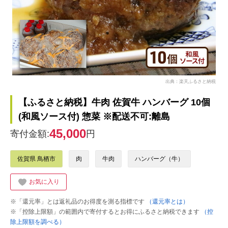
出典：楽天ふるさと納税
【ふるさと納税】牛肉 佐賀牛 ハンバーグ 10個
(和風ソース付) 惣菜 ※配送不可:離島
45,000
寄付金額:
円
佐賀県 鳥栖市
肉
牛肉
ハンバーグ（牛）
お気に入り
※「還元率」とは返礼品のお得度を測る指標です
（還元率とは）
※「控除上限額」の範囲内で寄付するとお得にふるさと納税できます
（控
除上限額を調べる）