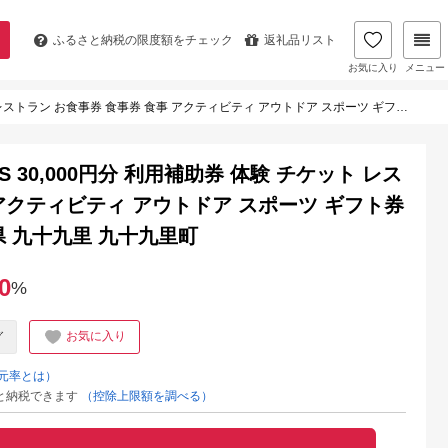
ふるさと納税の
限度額をチェック
返礼品リスト
お気に入り
メニュー
食事券 食事 アクティビティ アウトドア スポーツ ギフト券 券 馬 体験チケット 旅行 千葉県 九十九里 九十九里町
LES 30,000円分 利用補助券 体験 チケット レス
 アクティビティ アウトドア スポーツ ギフト券
県 九十九里 九十九里町
0
%
お気に入り
グ
元率とは）
と納税できます
（控除上限額を調べる）