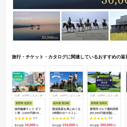
旅行・チケット・カタログに関連しているおすすめの返
出典：auPAYふるさと納
出典：auPAYふるさと納
出典：auPAYふるさと納
税
税
税
長野県 塩尻市
栃木県 那須町
群馬県 富岡市
信州健康ランド ギフ
那須高原を馬とめぐる
富岡市ゴルフ場利用券
ト券（1000円券×9
2時間のホーストレッ
(90,000円相当額) ゴ
枚） | 信州健康ランド
キング 外乗ペア利用
ルフ チケット 平日 土
5.0
5.0
5.0
サウナ 大浴場 ボディ
券【平日限定】チケッ
日 祝日 プレー券 関東
34,000
154,000
300,000
ケア リラクゼーショ
ト 利用券 ペア 体験
群馬県 首都圏 F20E-
寄付金額:
円
寄付金額:
円
寄付金額:
円