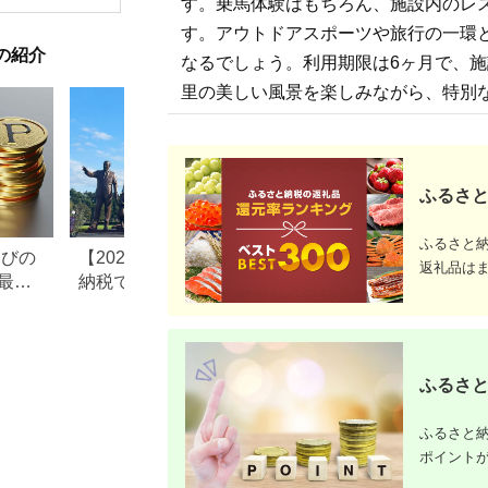
す。乗馬体験はもちろん、施設内のレスト
ドライブ レジャー 観
食品 食糧
光 イベント お出かけ
存 レジャ
す。アウトドアスポーツや旅行の一環
七夕まつり スマホ に
登山 便利
の紹介
ポイント付与 湘南 神
なるでしょう。利用期限は6ヶ月で、
奈川県 平塚市
里の美しい風景を楽しみながら、特別
ふるさと
ふるさと
なびの
【2026年最新版】ふるさと
ふるさと納税、年
返礼品は
最大
納税でディズニー返礼品は
で30万円寄付でき
もらえる？ホテル・チケッ
すめ返礼品も紹介
ト・公式グッズを徹底解説
ふるさと
ふるさと納
ポイント