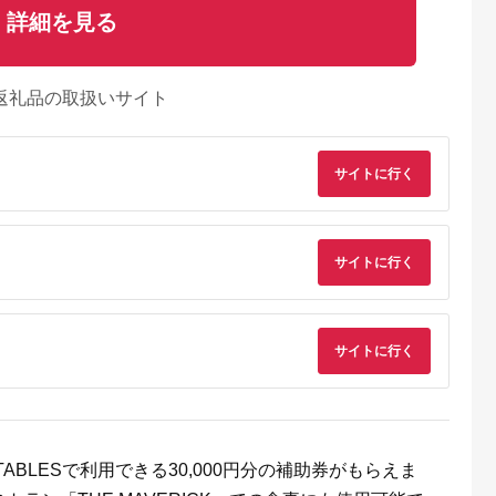
詳細を見る
返礼品の取扱いサイト
サイトに行く
サイトに行く
サイトに行く
典：ふるなび
出典：楽天ふるさと納
出典：auPAYふるさと納
出典：auPAYふるさと
税
税
見町
東京都千代田区
兵庫県 川西市
鹿児島県 屋久島町
茨城県産コシヒ
【ふるさと納税】ホテ
No.422 入浴回数券1
屋久島プライベート
ライスセット
ルニューオータニ(東
冊（6枚つづり） ／
カスタマイズツアー
８袋）【5年保
京)ビューアンドダイ
SPAキセラ川西 温泉
5.0
5.0
5.0
5.0
TABLESで利用できる30,000円分の補助券がもらえま
食】【備蓄
ニング ザスカイ 平日
スパ サウナ リラック
2,000
65,000
19,000
173,000
急時 備え 米
ディナービュッフェ 1
ス 癒し 兵庫県
円
寄付金額:
円
寄付金額:
円
寄付金額:
円