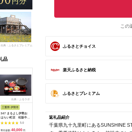
この
出典：ふるさとプレミアム
ふるさとチョイス
礼品
楽天ふるさと納税
ふるさとプレミアム
出典：ふるラボ
出典：楽天ふるさと納
出典：auPAYふるさと納
出
税
税
三重県 伊勢市
広島県 安芸高田市
神奈川県 平塚市
茨城県 阿
347 まるよし伊勢お
【ふるさと納税】ゴル
ひらつか☆スターライ
20-05 
返礼品紹介
はらい町店 松阪牛焼
フ 八千代カントリー
トマーレ （ふるさと
カリ備食
肉御膳(150g) ペアお
クラブ 利用券 10,000
納税返礼ポイント）
(100g×
5.0
5.0
5.0
千葉県九十九里町にあるSUNSHINE S
食事券
円分（1,000円×10
15000pt付与 商品券
存・非常
40,000
36,500
50,000
1
枚） 広島 安芸高田市
ポイント 関東 日帰り
備蓄用 緊
寄付金額:
円
寄付金額:
円
寄付金額:
円
寄付金額: