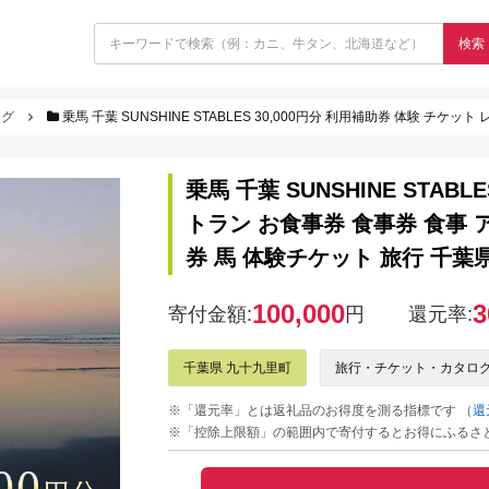
検索
ログ
乗馬 千葉 SUNSHINE STABLES 30,000円分 利用補助券 体験 チケット レストラン お食事券 
乗馬 千葉 SUNSHINE STAB
トラン お食事券 食事券 食事
券 馬 体験チケット 旅行 千葉
100,000
3
寄付金額:
円
還元率:
千葉県 九十九里町
旅行・チケット・カタロ
※「還元率」とは返礼品のお得度を測る指標です
（還
※「控除上限額」の範囲内で寄付するとお得にふるさ