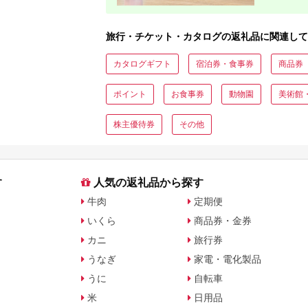
旅行・チケット・カタログの返礼品に関連して
カタログギフト
宿泊券・食事券
商品券
ポイント
お食事券
動物園
美術館
株主優待券
その他
す
人気の返礼品から探す
牛肉
定期便
いくら
商品券・金券
カニ
旅行券
うなぎ
家電・電化製品
うに
自転車
米
日用品