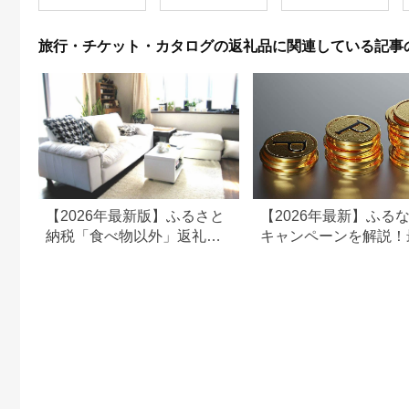
ン 施設 宿泊 家族連れ
乗馬 初心者歓迎〔P-
350
長野県 塩尻市
100〕
旅行・チケット・カタログの返礼品に関連している記事
【2026年最新版】ふるさと
【2026年最新】ふる
納税「食べ物以外」返礼品
キャンペーンを解説！
の還元率ランキング！
50%還元も