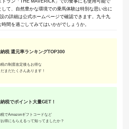
ラン「THE MAVERICK」での食事にも使用可能で
 食料 長期保
ドリンク付券_ ホテル
ー キャンプ
ビュッフェ 食事券 グ
として、自然豊かな環境での乗馬体験は特別な思い出に
】
ルメ 高級 人気 おすす
め【1641917】
施設の詳細は公式ホームページで確認できます。九十九
な時間を過ごしてみてはいかがでしょうか。
納税 還元率ランキングTOP300
納税の制度改定後もお得な
収いくら
まだまだたくさんあります！
る？おす
納税でポイント大量GET！
税でAmazonギフトコードなど
がお得にもらえるって知ってましたか？