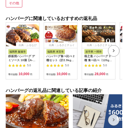
その他
ハンバーグに関連しているおすすめの返礼品
出典：ふるなび
出典：ふるさとチョイ
出典：ふるさとチョイ
出
ス
ス
福岡県 飯塚市
福島県 本宮市
岩手県 一関市
沖
鉄板焼ハンバーグ デ
ハンバーグ食べ比べ 2
格之進 ハンバーグ 3
黒毛
ミソース 10個【A-
種セット（計2.9kg）
種 食べ比べ〈120g×
贅沢
817】
【07214-0316】
各3個 9個〉 金格 白
入り
5.0
5.0
5.0
格 黒格 個包装 お惣菜
おかず お弁当 ハンバ
10,000
10,000
28,000
寄付金額:
円
寄付金額:
円
寄付金額:
円
寄付
ーグ 小分け 真空 国産
牛 冷凍ハンバーグ 返
礼品 無添加 黒毛和牛
高級ハンバーグ 牛肉
ハンバーグの返礼品に関連している記事の紹介
豚肉 挽肉 合挽き はん
ばーぐ おすすめ お取
り寄せ ランキング ギ
フト 送料無料 人気 岩
手県 一関市 hannba-
gu