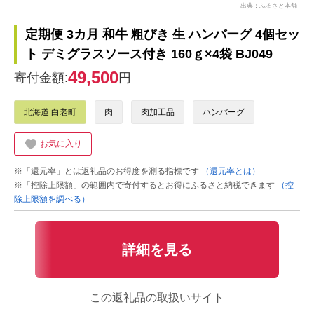
出典：ふるさと本舗
定期便 3カ月 和牛 粗びき 生 ハンバーグ 4個セッ
ト デミグラスソース付き 160ｇ×4袋 BJ049
49,500
寄付金額:
円
北海道 白老町
肉
肉加工品
ハンバーグ
お気に入り
※「還元率」とは返礼品のお得度を測る指標です
（還元率とは）
※「控除上限額」の範囲内で寄付するとお得にふるさと納税できます
（控
除上限額を調べる）
詳細を見る
この返礼品の取扱いサイト