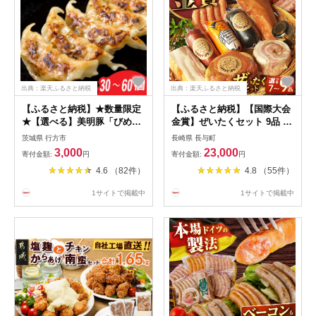
出典：楽天ふるさと納税
出典：楽天ふるさと納税
【ふるさと納税】★数量限定
【ふるさと納税】【国際大会
★【選べる】美明豚「びめい
金賞】ぜいたくセット 9品 /
とん」のジューシー餃子 2パ
ふるさと納税限定 7品
茨城県 行方市
長崎県 長与町
ック(30個入り×2袋)・ 1パッ
[EAM021] 国産ハム ベーコン
3,000
23,000
寄付金額:
円
寄付金額:
円
ク(30個入り)｜餃子 ぎょうざ
ウインナー 詰め合わせ ギフ
4.6 （82件）
4.8 （55件）
ギョウザ 美明豚 びめいとん
ト
数量限定 肉 肉加工品 豚肉 お
1サイトで掲載中
1サイトで掲載中
肉 ジューシー 先行予約 茨城
県 行方市(HJ-2)