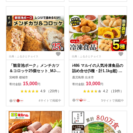
出典：ふるさとチョイス
出典：ふるさとチョイス
「観音池ポーク」メンチカツ
i486 マルイの人気冷凍食品の
＆コロッケ25個セット_MJ-
詰め合せ(5種・計1.1kg超) 冷
7205_(都城市) レンチン お弁
凍食品 冷凍 冷食 レンチン お
宮崎県 都城市
鹿児島県 出水市
当 おかず 総菜 カンタン調理
かず チキン南蛮 オムレツ 甘
15,000
10,000
寄付金額:
円
寄付金額:
円
観音池ポーク メンチカツ コ
酢 唐揚げ ナゲット ササミ フ
4.9 （20件）
4.2 （19件）
ロッケ メンチカツ5個入り×3
ライ チーズ レンジ お弁当 夕
パック コロッケ5個入り×2パ
食 簡単調理 国産 お手軽 【マ
4サイトで掲載中
...
5サイトで掲載中
ック 都城産
ルイ食品】