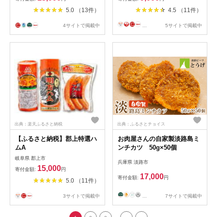
5.0 （13件）
4.5 （11件）
4サイトで掲載中
...
5サイトで掲載中
出典：楽天ふるさと納税
出典：ふるさとチョイス
【ふるさと納税】郡上特選ハ
お肉屋さんの自家製淡路島ミ
ムA
ンチカツ 50g×50個
岐阜県 郡上市
兵庫県 淡路市
15,000
寄付金額:
円
17,000
寄付金額:
円
5.0 （11件）
...
7サイトで掲載中
3サイトで掲載中
...