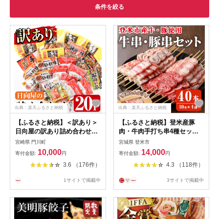
条件を絞る
出典：楽天ふるさと納税
出典：楽天ふるさと納税
【ふるさと納税】＜訳あり＞
【ふるさと納税】登米産豚
日向屋の訳あり詰め合わせセ
肉・牛肉手打ち串4種セット
ット(合計20パック)おかず 惣
計40本(10本×4種) 串焼き 牛
宮崎県 門川町
宮城県 登米市
菜 レトルト 常温 保存 国産
ロール 豚串 豚肉大葉巻串 肉
10,000
14,000
寄付金額:
円
寄付金額:
円
詰合せ【AP-5】【日向屋】
巻串 冷凍生串 居酒屋 バーベ
3.6 （176件）
4.3 （118件）
キュー BBQ フライパン ホッ
トプレート 簡単調理 食べ比
1サイトで掲載中
3サイトで掲載中
べ 小分け 【有限会社肉の及
川】 tm093