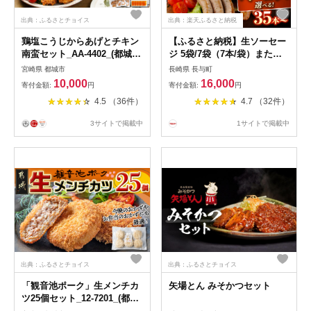
出典：ふるさとチョイス
出典：楽天ふるさと納税
鶏塩こうじからあげとチキン
【ふるさと納税】生ソーセー
南蛮セット_AA-4402_(都城
ジ 5袋/7袋（7本/袋）または
市) 鶏肉 加工品 からあげ/チ
よくばり4種セット [EAM026]
宮崎県 都城市
長崎県 長与町
キン南蛮 タルタルソース付き
選べる本数/セット内容 ソー
10,000
16,000
寄付金額:
円
寄付金額:
円
ご当地グルメ 若鶏 お弁当/お
セージ ウインナー 国産 豚肉
4.5 （36件）
4.7 （32件）
かず おうち時間 冷凍食品 鶏
詰め合わせ 詰合せ セット ギ
もも肉
フト
3サイトで掲載中
1サイトで掲載中
出典：ふるさとチョイス
出典：ふるさとチョイス
「観音池ポーク」生メンチカ
矢場とん みそかつセット
ツ25個セット_12-7201_(都城
市) 豚メンチカツ 5個入り×5