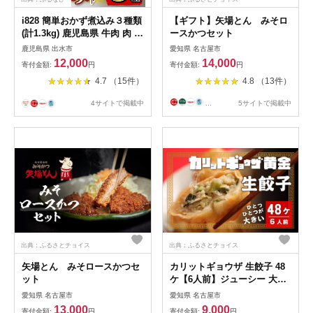
i828 簡単おかず煮込み３種類
【ギフト】矢場とん みそロ
(計1.3kg) 鹿児島県 牛肉 肉 黒
ースかつセット
毛和牛 豚肉 牛すじ 牛筋 すね
鹿児島県 出水市
愛知県 名古屋市
肉 角煮 甘辛 赤ワイン 赤ワイ
12,000
14,000
寄付金額:
円
寄付金額:
円
ン煮 おかず【株式会社LRプ
4.7 （15件）
4.8 （13件）
ラスK】
4サイトで掲載中
...
5サイトで掲載中
出典：ふるさとチョイス
出典：ふるさとチョイス
矢場とん みそロースかつセ
カリットギョウザ 生餃子 48
ット
ケ【6人前】ジューシー 大き
い 餃子 冷凍餃子 冷凍生餃子
愛知県 名古屋市
愛知県 名古屋市
13,000
9,000
寄付金額:
円
寄付金額:
円