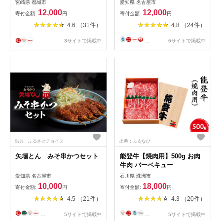
宮崎県 都城市
愛知県 名古屋市
パック 計25個 豚ミンチカツ
12,000
12,000
寄付金額:
円
寄付金額:
円
溢れ出す肉汁 お手軽調理 お
4.6 （31件）
4.8 （24件）
かず お弁当 晩ご飯にも 加工
品 お惣菜
3サイトで掲載中
...
6サイトで掲載中
出典：ふるさとチョイス
出典：ふるなび
矢場とん みそ串かつセット
能登牛【焼肉用】500g お肉
牛肉 バーベキュー
愛知県 名古屋市
石川県 珠洲市
10,000
18,000
寄付金額:
円
寄付金額:
円
4.5 （21件）
4.3 （20件）
...
5サイトで掲載中
...
5サイトで掲載中