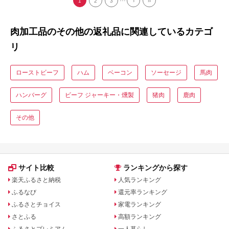
1
2
3
›
››
肉加工品のその他の返礼品に関連しているカテゴ
リ
ローストビーフ
ハム
ベーコン
ソーセージ
馬肉
ハンバーグ
ビーフ ジャーキー・燻製
猪肉
鹿肉
その他
サイト比較
ランキングから探す
楽天ふるさと納税
人気ランキング
ふるなび
還元率ランキング
ふるさとチョイス
家電ランキング
さとふる
高額ランキング