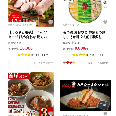
出典：楽天ふるさと納税
出典：ふるなび
【ふるさと納税】 ハム ソー
もつ鍋 おおやま 博多もつ鍋
セージ 詰め合わせ 明方ハム
しょうゆ味 2人前 [博多もつ
Bセット 1kg 計1320g ボロニ
鍋おおやま 福岡県 宇美町
岐阜県 関市
福岡県 宇美町
アソーセージ 醤油フランク
um40azo940003] モツ鍋 も
16,000
9,000
寄付金額:
円
寄付金額:
円
フランクフルトソーセージ ウ
つ鍋セット モツ鍋セット セ
4.6 （17件）
4.5 （16件）
インナー おつまみ 肉 国産豚
ット もつなべ 福岡 博多 醤油
肉 お取り寄せ
しょうゆ
1サイトで掲載中
...
5サイトで掲載中
出典：ふるなび
出典：ふるさとチョイス