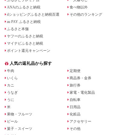
ふるさとプレミアム
一人暮らし
ANAのふるさと納税
食べ物以外
dショッピングふるさと納税百選
その他のランキング
au PAY ふるさと納税
ふるさと本舗
ヤフーのふるさと納税
マイナビふるさと納税
ポイント還元キャンペーン
人気の返礼品から探す
牛肉
定期便
いくら
商品券・金券
カニ
旅行券
うなぎ
家電・電化製品
うに
自転車
米
日用品
果物・フルーツ
化粧品
ビール
アクセサリー
菓子・スイーツ
その他