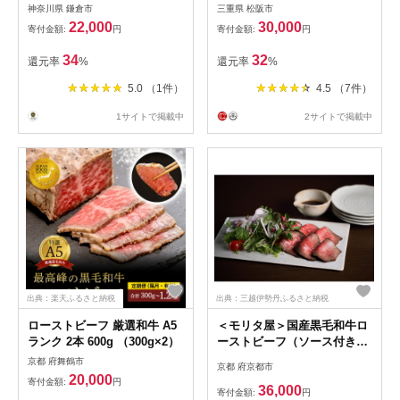
象】 ( 牛肉 ブランド牛 高級
神奈川県 鎌倉市
三重県 松阪市
和牛 国産牛 松阪牛 松坂牛 ロ
22,000
30,000
寄付金額:
円
寄付金額:
円
ーストビーフ 牛肉 人気 おす
すめ ランキング ギフト 三重
34
32
還元率
%
還元率
%
県 松阪市 )【3-15】
5.0 （1件）
4.5 （7件）
1サイトで掲載中
2サイトで掲載中
出典：楽天ふるさと納税
出典：三越伊勢丹ふるさと納税
ローストビーフ 厳選和牛 A5
＜モリタ屋＞国産黒毛和牛ロ
ランク 2本 600g （300g×2）
ーストビーフ（ソース付き）
500g
京都 府舞鶴市
京都 府京都市
20,000
寄付金額:
円
36,000
寄付金額:
円