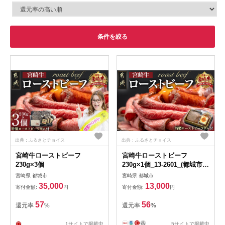
条件を絞る
出典：ふるさとチョイス
出典：ふるさとチョイス
宮崎牛ローストビーフ
宮崎牛ローストビーフ
230g×3個
230g×1個_13-2601_(都城市)
ローストビーフ 特製ロースト
宮崎県 都城市
宮崎県 都城市
ビーフタレ付き モモ肉 ギフ
35,000
13,000
寄付金額:
円
寄付金額:
円
ト 贈答用
57
56
還元率
%
還元率
%
1サイトで掲載中
...
5サイトで掲載中