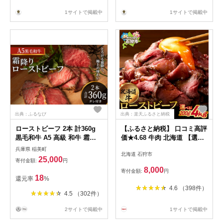
1サイトで掲載中
1サイトで掲載中
出典：ふるなび
出典：楽天ふるさと納税
ローストビーフ 2本 計360g
【ふるさと納税】 口コミ高評
黒毛和牛 A5 高級 和牛 霜降
価★4.68 牛肉 北海道 【選べ
り 希少部位
る 個数】北海道産 ロースト
兵庫県 稲美町
北海道 石狩市
ビーフ ブロック 石狩市 国産
25,000
寄付金額:
円
牛 北海道牛 牛もも おいしい
8,000
寄付金額:
円
楽天 ランキング おすすめ 解
18
還元率
%
凍 送料無料 北海道 石狩市 ギ
4.6 （398件）
フト
4.5 （302件）
2サイトで掲載中
1サイトで掲載中