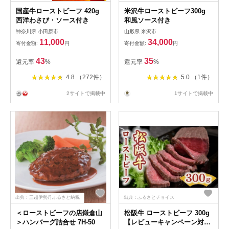
国産牛ローストビーフ 420g
米沢牛ローストビーフ300g
西洋わさび・ソース付き
和風ソース付き
神奈川県 小田原市
山形県 米沢市
11,000
34,000
寄付金額:
円
寄付金額:
円
43
35
還元率
%
還元率
%
4.8 （272件）
5.0 （1件）
2サイトで掲載中
1サイトで掲載中
出典：三越伊勢丹ふるさと納税
出典：ふるさとチョイス
＜ローストビーフの店鎌倉山
松阪牛 ローストビーフ 300g
＞ハンバーグ詰合せ 7H-50
【レビューキャンペーン対