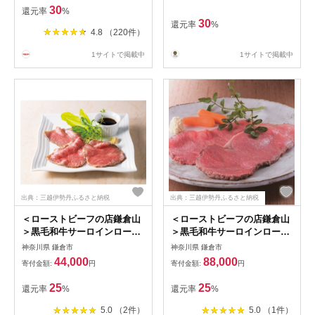
30
還元率
%
30
還元率
%
4.8 （220件）
1サイトで掲載中
1サイトで掲載中
出典：三越伊勢丹ふるさと納税
出典：三越伊勢丹ふるさと納税
＜ローストビーフの店鎌倉山
＜ローストビーフの店鎌倉山
＞黒毛和牛サーロインロース
＞黒毛和牛サーロインロース
トビーフ SRB-10
トビーフ SRB-20
神奈川県 鎌倉市
神奈川県 鎌倉市
44,000
88,000
寄付金額:
円
寄付金額:
円
25
25
還元率
%
還元率
%
5.0 （2件）
5.0 （1件）