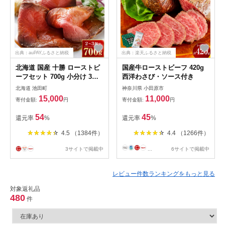
出典：auPAYふるさと納税
出典：楽天ふるさと納税
北海道 国産 十勝 ローストビ
国産牛ローストビーフ 420g
ーフセット 700g 小分け 3パ
西洋わさび・ソース付き
ック 冷蔵 国産牛 ローストビ
北海道 池田町
神奈川県 小田原市
ーフ お中元 お歳暮 ギフト 贈
15,000
11,000
寄付金額:
円
寄付金額:
円
答 無添加 ローストビーフ タ
レ付き
54
45
還元率
%
還元率
%
4.5 （1384件）
4.4 （1266件）
3サイトで掲載中
...
6サイトで掲載中
レビュー件数ランキングをもっと見る
対象返礼品
480
件