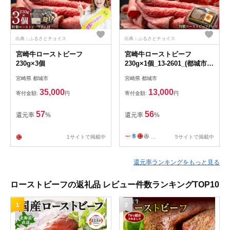
出典：ふるさとチョイス
出典：ふるさとチョイス
宮崎牛ローストビーフ
宮崎牛ローストビーフ
230g×3個
230g×1個_13-2601_(都城市)
ローストビーフ 特製ロースト
宮崎県 都城市
宮崎県 都城市
ビーフタレ付き モモ肉 ギフ
ト 贈答用
35,000
13,000
寄付金額:
円
寄付金額:
円
57
56
還元率
%
還元率
%
1サイトで掲載中
...
5サイトで掲載中
還元率ランキングをもっと見る
ローストビーフの返礼品 レビュー件数ランキングTOP10
1
2