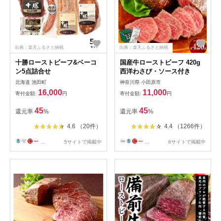
出典：楽天ふるさと納税
出典：楽天ふるさと納税
十勝ローストビーフ&ベーコ
国産牛ローストビーフ 420g
ン5点詰合せ
西洋わさび・ソース付き
北海道 池田町
神奈川県 小田原市
16,000
11,000
寄付金額:
円
寄付金額:
円
45
45
還元率
%
還元率
%
4.6 （20件）
4.4 （1266件）
...
5サイトで掲載中
...
6サイトで掲載中