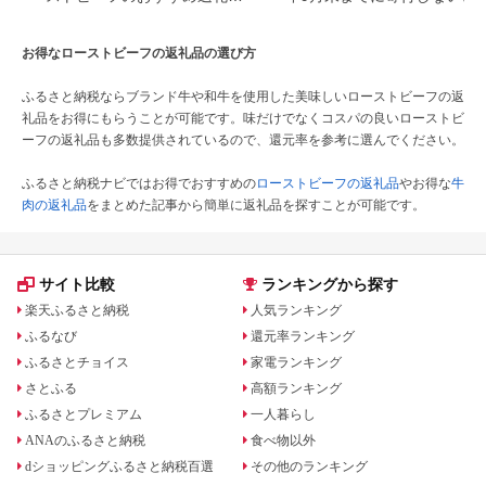
ランキング｜選び方のポイント
る可能性大｜10月からの制度
も解説
更を解説
お得なローストビーフの返礼品の選び方
ふるさと納税ならブランド牛や和牛を使用した美味しいローストビーフの返
礼品をお得にもらうことが可能です。味だけでなくコスパの良いローストビ
ーフの返礼品も多数提供されているので、還元率を参考に選んでください。
ふるさと納税ナビではお得でおすすめの
ローストビーフの返礼品
やお得な
牛
肉の返礼品
をまとめた記事から簡単に返礼品を探すことが可能です。
サイト比較
ランキングから探す
楽天ふるさと納税
人気ランキング
ふるなび
還元率ランキング
ふるさとチョイス
家電ランキング
さとふる
高額ランキング
ふるさとプレミアム
一人暮らし
ANAのふるさと納税
食べ物以外
dショッピングふるさと納税百選
その他のランキング