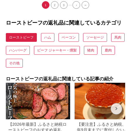
...
1
2
3
›
››
ローストビーフの返礼品に関連しているカテゴリ
ローストビーフ
ハム
ベーコン
ソーセージ
馬肉
ハンバーグ
ビーフ ジャーキー・燻製
猪肉
鹿肉
その他
ローストビーフの返礼品に関連している記事の紹介
【2026年最新】ふるさと納税ロ
【要注意】ふるさと納税、20
ーストビーフのおすすめ返礼品
年9月末までに寄付しないと