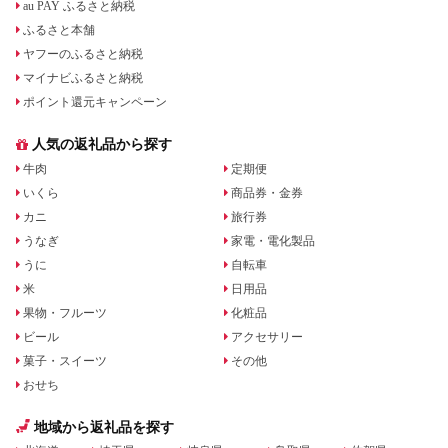
au PAY ふるさと納税
ふるさと本舗
ヤフーのふるさと納税
マイナビふるさと納税
ポイント還元キャンペーン
人気の返礼品から探す
牛肉
定期便
いくら
商品券・金券
カニ
旅行券
うなぎ
家電・電化製品
うに
自転車
米
日用品
果物・フルーツ
化粧品
ビール
アクセサリー
菓子・スイーツ
その他
おせち
地域から返礼品を探す