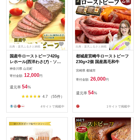
出典：楽天ふるさと納税
出典：楽天ふるさと納税
国産牛ローストビーフ420g
都城産宮崎牛ローストビーフ
レホール(西洋わさび)・ソー
230g×2個 国産黒毛和牛
ス付き
神奈川県 山北町
宮崎県 都城市
12,000
寄付金額:
円
26,000
寄付金額:
円
54
還元率
%
54
還元率
%
4.7 （55件）
4サイトで掲載中
1サイトで掲載中