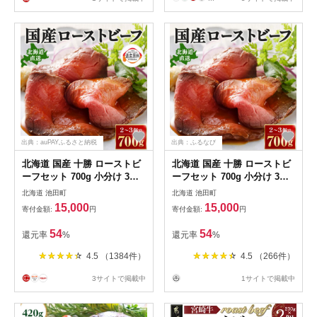
出典：auPAYふるさと納税
出典：ふるなび
北海道 国産 十勝 ローストビ
北海道 国産 十勝 ローストビ
ーフセット 700g 小分け 3パ
ーフセット 700g 小分け 3パ
ック 冷蔵 国産牛 ローストビ
ック 冷蔵 国産牛 ローストビ
北海道 池田町
北海道 池田町
ーフ お中元 お歳暮 ギフト 贈
ーフ 無添加 タレ付き おせち
15,000
15,000
寄付金額:
円
寄付金額:
円
答 無添加 ローストビーフ タ
レ付き
54
54
還元率
%
還元率
%
4.5 （1384件）
4.5 （266件）
3サイトで掲載中
1サイトで掲載中