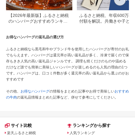
【2026年最新版】ふるさと納税
ふるさと納税、年収600万の
のハンバーグおすすめランキン
付額を解説。共働きや子ども
グ｜還元率・個数で比較
いる場合も
お得なハンバーグの返礼品の選び方
ふるさと納税なら黒毛和牛やブランド牛を使用したハンバーグが寄付のお礼
でもらえます。ハンバーグは還元率が高い返礼品が多く、冷凍で届くので保
存もきき人気の高い返礼品ジャンルです。 調理も焼くだけのものや温める
だけなど誰でも簡単に美味しいハンバーグが楽しめるのも人気の理由の1つ
です。ハンバーグは、口コミ件数が多く還元率の高い返礼品から選ぶのがお
すすめです
その他、
お得なハンバーグ
の情報をまとめた記事やお得で美味しい
おすすめ
の牛肉
の返礼品情報まとめた記事など、併せて参考にしてください。
サイト比較
ランキングから探す
楽天ふるさと納税
人気ランキング