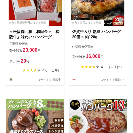
出典：三越伊勢丹ふるさと納税
出典：楽天ふるさと納税
＜松阪肉元祖 和田金＞「松
佐賀牛入り 熟成 ハンバーグ
阪牛」味わいハンバーグ
20個 × 約120g
160g×5（計800g）
三重県 松阪市
佐賀県 伊万里市
23,000
寄付金額:
円
16,000
寄付金額:
円
29
還元率
%
4.1 （281件）
4.0 （1件）
1サイトで掲載中
1サイトで掲載中