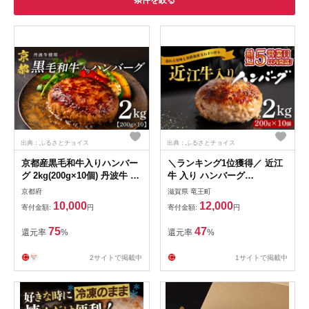
条件を絞る
出典：ふるさとチョイス
出典：ふるさとチョイス
京都産黒毛和牛入りハンバー
＼ランキング1位獲得／ 近江
グ 2kg(200g×10個) 丹波牛 と
牛 入り ハンバーグ
淡路島産 玉ねぎ 使用 黒毛和
2kg(200g×10個) スピード発
京都府
滋賀県 竜王町
牛 ハンバーグ 人気 合い挽き
送 近江牛 と 淡路島産 玉ねぎ
10,000
12,000
寄付金額:
円
寄付金額:
円
冷凍ハンバーグ 京都 個包装
使用 合い挽き ハンバーグ 和
小分け はんばーぐ 合挽き 冷
牛 牛肉ハンバーグ 冷凍 ハン
75
47
還元率
%
還元率
%
凍 ふるさと納税 ランキング
バーグ 個包装 小分け はんば
牛肉 豚肉 和牛 ビーフ ポーク
ーぐ 合挽き ふるさと納税 ラ
2サイトで掲載中
1サイトで掲載中
リピーター はんばーぐ 挽肉
ンキング 牛肉 豚肉 ビーフ ポ
hannba-gu お肉 にく ミンチ
ーク ハンバーグ はんばーぐ
肉 お弁当 たんば 京 丹波 京
挽肉 hannba-gu お肉 リピー
都府 1万円以下 10000 10000
ター にく ミンチ 肉 ハンバー