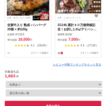
出典：楽天ふるさと納税
出典：ふるさとチョイス
佐賀牛入り 熟成 ハンバーグ
ZG146.累計４０万個突破記
20個 × 約120g
念！お試し1.2㎏!デミハンバ
ーグ【150g×8個】
佐賀県 伊万里市
福岡県 新宮町
16,000
7,000
寄付金額:
円
寄付金額:
円
4.1 （281件）
4.5 （271件）
1サイトで掲載中
2サイトで掲載中
レビュー件数ランキングをもっと見る
対象返礼品
1,663
件