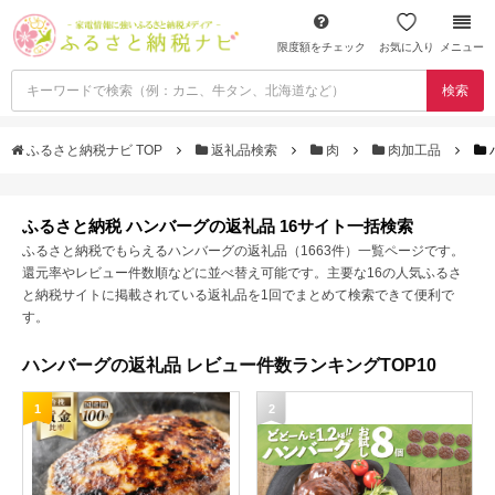
限度額をチェック
お気に入り
メニュー
検索
ふるさと納税ナビ TOP
返礼品検索
肉
肉加工品
ふるさと納税 ハンバーグの返礼品 16サイト一括検索
ふるさと納税でもらえるハンバーグの返礼品（1663件）一覧ページです。
還元率やレビュー件数順などに並べ替え可能です。主要な16の人気ふるさ
と納税サイトに掲載されている返礼品を1回でまとめて検索できて便利で
す。
ハンバーグの返礼品 レビュー件数ランキングTOP10
1
2