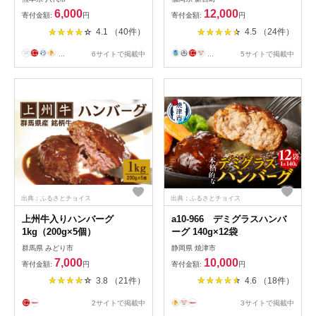
おかず 惣菜 洋食 お肉 肉 牛
6,000
12,000
寄付金額:
円
寄付金額:
円
肉 にく 冷凍 熊本県 八代市
4.1 （40件）
4.5 （24件）
...
6サイトで掲載中
...
5サイトで掲載中
出典：ふるさとチョイス
出典：ふるさとチョイス
上州牛入りハンバーグ
a10-966 デミグラスハンバ
1kg（200g×5個）
ーグ 140g×12袋
群馬県 みどり市
静岡県 焼津市
7,000
10,000
寄付金額:
円
寄付金額:
円
3.8 （21件）
4.6 （18件）
2サイトで掲載中
3サイトで掲載中