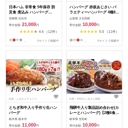
日本ハム 非常食 5年保存 防
ハンバーグ 赤坂あじさい バ
災食 煮込み ハンバーグ
ラエティーハンバーグ 4種8個
115g×20個 [日本ハムマーケ
セット
宮崎県 日向市
山形県 大石田町
ティング 宮崎県 日向市
21,000
10,000
寄付金額:
円
寄付金額:
円
452060937] おかず 防災 備え
4.4 （12件）
5.0 （11件）
長期保存 備蓄 保存食 防災 常
温 キャンプ 携帯 ニッポンハ
...
5サイトで掲載中
...
5サイトで掲載中
ム
出典：ふるさとチョイス
出典：ANAのふるさと納税
とちぎ和牛入り手作り生ハン
飛騨牛入り製品詰め合わせ(カ
バーグ
レーとハンバーグ)【2種6食セ
ット】【配送不可地域：離
栃木県 栃木市
岐阜県 笠松町
島】
11,000
10,000
寄付金額:
円
寄付金額:
円