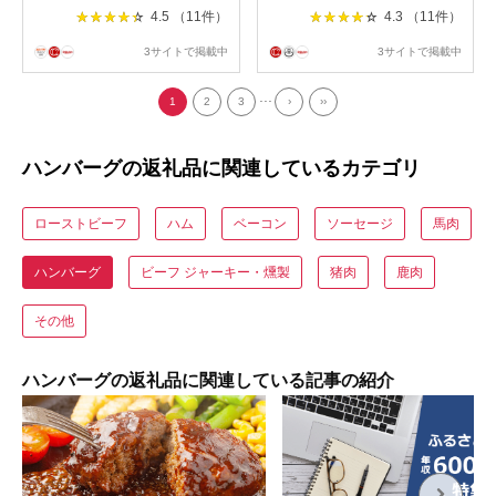
4.5 （11件）
4.3 （11件）
3サイトで掲載中
3サイトで掲載中
...
1
2
3
›
››
ハンバーグの返礼品に関連しているカテゴリ
ローストビーフ
ハム
ベーコン
ソーセージ
馬肉
ハンバーグ
ビーフ ジャーキー・燻製
猪肉
鹿肉
その他
ハンバーグの返礼品に関連している記事の紹介