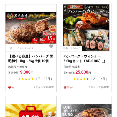
出典：ふるさとチョイス
出典：ふるなび
【選べる容量】ハンバーグ 黒
ハンバーグ・ウィンナー
毛和牛 1kg～3kg 5個 10個 15
3.6kgセット〔AD-0106〕_(都
個 国産 阿波牛 使用 合い挽き
城市) 和牛入りハンバーグ
徳島県 小松島市
宮崎県 都城市
1個 200g 惣菜 冷凍 ハンバー
(160g×10枚) ハンバーグソー
9,000
25,000
寄付金額:
円
寄付金額:
円
グ はんばーぐ 肉 おかず 簡単
ス付き スモークウインナー
4.7 （18件）
4.2 （14件）
調理 徳島 小松島
(1kg) /ホワイトウインナー (1
キロ) ハンバーグセット おか
2サイトで掲載中
3サイトで掲載中
ず