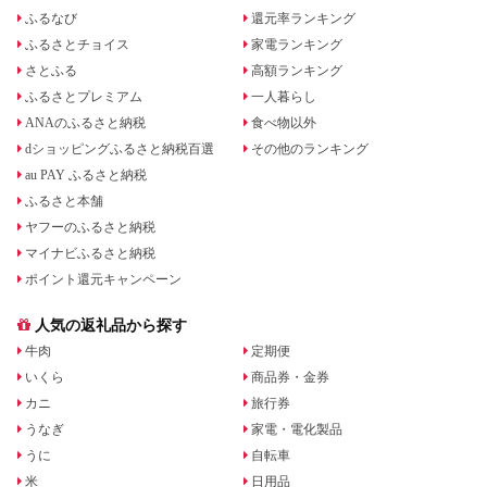
ふるなび
還元率ランキング
ふるさとチョイス
家電ランキング
さとふる
高額ランキング
ふるさとプレミアム
一人暮らし
ANAのふるさと納税
食べ物以外
dショッピングふるさと納税百選
その他のランキング
au PAY ふるさと納税
ふるさと本舗
ヤフーのふるさと納税
マイナビふるさと納税
ポイント還元キャンペーン
人気の返礼品から探す
牛肉
定期便
いくら
商品券・金券
カニ
旅行券
うなぎ
家電・電化製品
うに
自転車
米
日用品