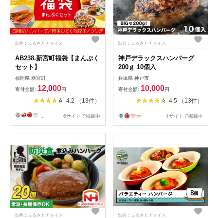
出典：ふるさとチョイス
出典：ふるさとチョイス
AB238.新宮町福袋【まんぷく
神戸デラックスハンバーグ
セット】
200ｇ 10個入
福岡県 新宮町
兵庫県 神戸市
12,000
10,000
寄付金額:
円
寄付金額:
円
4.2 （13件）
4.5 （13件）
...
6サイトで掲載中
4サイトで掲載中
出典：ふるさとチョイス
出典：ふるさとチョイス