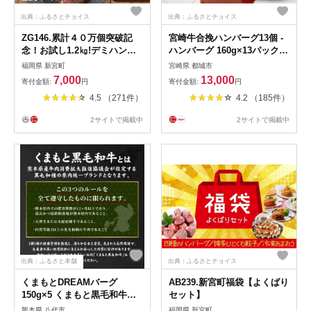
出典：ふるさとチョイス
出典：ふるさとチョイス
ZG146.累計４０万個突破記
宮崎牛合挽ハンバーグ13個 -
念！お試し1.2㎏!デミハンバ
ハンバーグ 160g×13パック
ーグ【150g×8個】
個包装 宮崎牛 (A4ランク以
福岡県 新宮町
宮崎県 都城市
上) 4等級 豚肉 合挽肉_13-
7,000
13,000
寄付金額:
円
寄付金額:
円
1505_(都城市) ばあちゃん本
4.5 （271件）
4.2 （185件）
舗 加工品 国産黒毛和牛 ブラ
ンド牛 キャンプ BBQ
2サイトで掲載中
2サイトで掲載中
出典：ふるさと本舗
出典：ふるさとチョイス
くまもとDREAMバーグ
AB239.新宮町福袋【よくばり
150g×5 くまもと黒毛和牛
セット】
100% ハンバーグ 黒毛和牛
熊本県 八代市
福岡県 新宮町