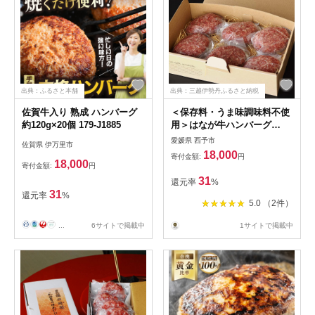
円
グ お弁当 ぎゅうにく
出典：ふるさと本舗
出典：三越伊勢丹ふるさと納税
佐賀牛入り 熟成 ハンバーグ
＜保存料・うま味調味料不使
約120g×20個 179-J1885
用＞はなが牛ハンバーグ
150g×6個
愛媛県 西予市
佐賀県 伊万里市
18,000
寄付金額:
円
18,000
寄付金額:
円
31
還元率
%
31
還元率
%
5.0 （2件）
...
6サイトで掲載中
1サイトで掲載中