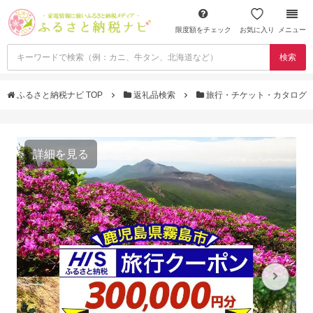
限度額をチェック
お気に入り
メニュー
検索
ふるさと納税ナビ TOP
返礼品検索
旅行・チケット・カタログ
詳細を見る