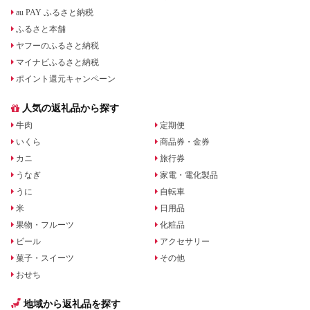
au PAY ふるさと納税
ふるさと本舗
ヤフーのふるさと納税
マイナビふるさと納税
ポイント還元キャンペーン
人気の返礼品から探す
牛肉
定期便
いくら
商品券・金券
カニ
旅行券
うなぎ
家電・電化製品
うに
自転車
米
日用品
果物・フルーツ
化粧品
ビール
アクセサリー
菓子・スイーツ
その他
おせち
地域から返礼品を探す