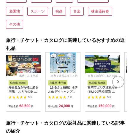
遊園地
スポーツ
映画
音楽
株主優待券
その他
旅行・チケット・カタログに関連しているおすすめの返
礼品
出典：ふるラボ
出典：楽天ふるさと納
出典：auPAYふるさと納
出典
税
税
福岡県 岡垣町
兵庫県 太子町
群馬県 富岡市
長
海を見ながら特上鮨を
【ふるさと納税】ホテ
富岡市ゴルフ場利用券
旅行
堪能！ ぶどうの樹 鮨
ルdeデイキャンプ体
(45,000円相当額) ゴ
運転
屋台ペア お食事券 海
験チケット
ルフ チケット 平日 土
列車
5.0
5.0
5.0
鮮 海 屋台 食事 ペア
【1364991】
日 祝日 プレー券 関東
験 
福岡県 岡垣町
群馬県 首都圏 F20E-
列車
68,500
24,000
150,000
寄付金額:
円
寄付金額:
円
寄付金額:
円
寄付
382
ども
県
旅行・チケット・カタログの返礼品に関連している記事
の紹介