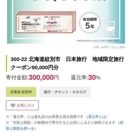
出典：auPAYふるさと納税
300-22 北海道紋別市 日本旅行 地域限定旅行
クーポン90,000円分
300,000
30
寄付金額:
円
還元率:
%
北海道 紋別市
旅行・チケット・カタログ
お気に入り
※「還元率」とは返礼品のお得度を測る指標です
（還元率とは）
※「控除上限額」の範囲内で寄付するとお得にふるさと納税できます
（控
除上限額を調べる）