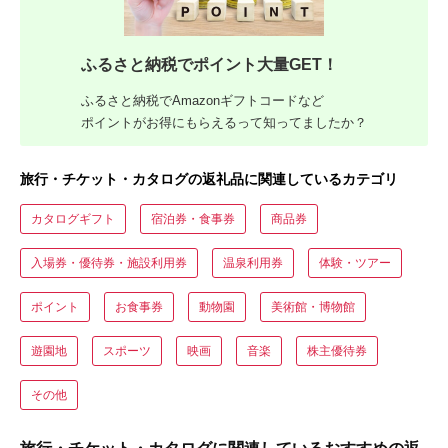
ふるさと納税でポイント大量GET！
ふるさと納税でAmazonギフトコードなど
ポイントがお得にもらえるって知ってましたか？
旅行・チケット・カタログの返礼品に関連しているカテゴリ
カタログギフト
宿泊券・食事券
商品券
入場券・優待券・施設利用券
温泉利用券
体験・ツアー
ポイント
お食事券
動物園
美術館・博物館
遊園地
スポーツ
映画
音楽
株主優待券
その他