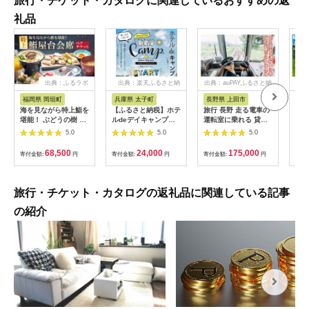
旅行・チケット・カタログに関連しているおすすめの返
礼品
出典：ふるラボ
出典：楽天ふるさと納
出典：auPAYふるさと納
出
税
税
福岡県 岡垣町
兵庫県 太子町
長野県 上田市
岐
海を見ながら特上鮨を
【ふるさと納税】ホテ
旅行 長野 走る電車の
富士
堪能！ ぶどうの樹 鮨
ルdeデイキャンプ体
運転室に乗れる 貸切
ラブ
屋台ペア お食事券 海
験チケット
列車でお仕事体験 体
円分
5.0
5.0
5.0
鮮 海 屋台 食事 ペア
【1364991】
験 チケット 電車 鉄道
福岡県 岡垣町
列車 サービス 子供 子
68,500
24,000
175,000
寄付金額:
円
寄付金額:
円
寄付金額:
円
寄付
ども こども 家族 長野
県
旅行・チケット・カタログの返礼品に関連している記事
の紹介