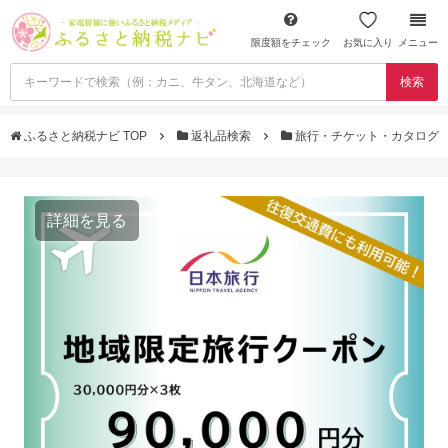
限度額をチェック
お気に入り
メニュー
検索
ふるさと納税ナビ TOP
返礼品検索
旅行・チケット・カタログ
詳細を見る