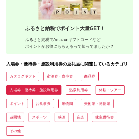
ふるさと納税でポイント大量GET！
ふるさと納税でAmazonギフトコードなど
ポイントがお得にもらえるって知ってましたか？
入場券・優待券・施設利用券の返礼品に関連しているカテゴリ
カタログギフト
宿泊券・食事券
商品券
入場券・優待券・施設利用券
温泉利用券
体験・ツアー
ポイント
お食事券
動物園
美術館・博物館
遊園地
スポーツ
映画
音楽
株主優待券
その他