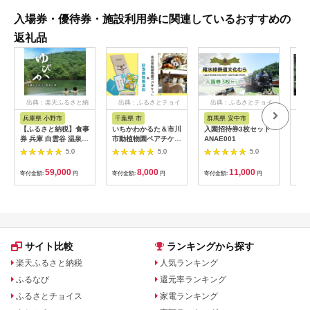
入場券・優待券・施設利用券に関連しているおすすめの
返礼品
出典：楽天ふるさと納
出典：ふるさとチョイ
出典：ふるさとチョイ
出
税
ス
ス
兵庫県 小野市
千葉県 市
群馬県 安中市
静
【ふるさと納税】食事
いちかわかるた＆市川
入園招待券3枚セット
熱川
券 兵庫 白雲谷 温泉
市動植物園ペアチケッ
ANAE001
園 
ゆぴか 入浴券 10枚＋
ト 【12203-0196】
／ 
5.0
5.0
5.0
お食事券 (1,000円)
ット
10枚 セット 旅行 旅
59,000
8,000
11,000
寄付金額:
円
寄付金額:
円
寄付金額:
円
寄付
温泉旅行 スパ サウナ
岩盤浴 マッサージ エ
ステ 体験 体験型 子供
大人 チケット 券 ギフ
ト券 ギフト 贈答 レス
トラン 健康 美容 兵庫
県 小野市
サイト比較
ランキングから探す
楽天ふるさと納税
人気ランキング
ふるなび
還元率ランキング
ふるさとチョイス
家電ランキング