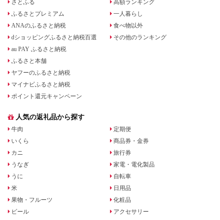
さとふる
高額ランキング
ふるさとプレミアム
一人暮らし
ANAのふるさと納税
食べ物以外
dショッピングふるさと納税百選
その他のランキング
au PAY ふるさと納税
ふるさと本舗
ヤフーのふるさと納税
マイナビふるさと納税
ポイント還元キャンペーン
人気の返礼品から探す
牛肉
定期便
いくら
商品券・金券
カニ
旅行券
うなぎ
家電・電化製品
うに
自転車
米
日用品
果物・フルーツ
化粧品
ビール
アクセサリー