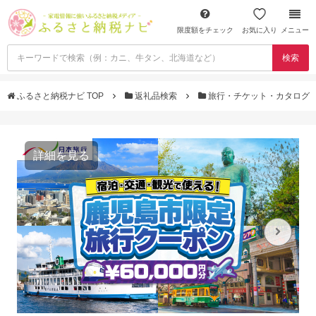
限度額をチェック
お気に入り
メニュー
検索
ふるさと納税ナビ TOP
返礼品検索
旅行・チケット・カタログ
詳細を見る