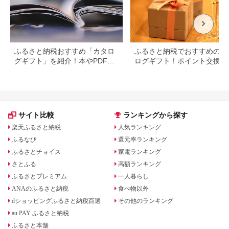
ふるさと納税おすすめ「カタロ
ふるさと納税でおすすめのカ
グギフト」を紹介！本やPDFカ
ログギフト！ポイント交換で
タログも
得に。
サイト比較
ランキングから探す
楽天ふるさと納税
人気ランキング
ふるなび
還元率ランキング
ふるさとチョイス
家電ランキング
さとふる
高額ランキング
ふるさとプレミアム
一人暮らし
ANAのふるさと納税
食べ物以外
dショッピングふるさと納税百選
その他のランキング
au PAY ふるさと納税
ふるさと本舗