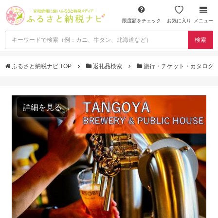
限度額をチェック
お気に入り
メニュー
検索
ふるさと納税ナビ TOP
返礼品検索
旅行・チケット・カタログ
詳細を見る