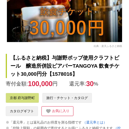
出典：楽天ふるさと納税
【ふるさと納税】与謝野ポップ使用クラフトビ
ール 醸造所併設ビアバーTANGOYA 飲食チケ
ット30,000円分【1578016】
100,000
30
寄付金額:
円
還元率:
%
京都 府与謝野町
旅行・チケット・カタログ
お気に入り
カタログギフト
※「還元率」とは返礼品のお得度を測る指標です
（還元率とは）
※「控除上限額」の範囲内で寄付するとお得にふるさと納税できます
（控