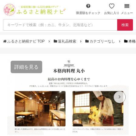
限度額をチェック
お気に入り
メニュー
検索
ふるさと納税ナビ TOP
返礼品検索
カテゴリーなし
本格
詳細を見る