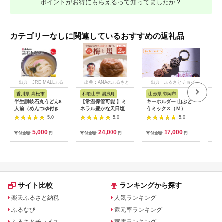
ポイントがお得にもらえるって知ってましたか？
カテゴリーなしに関連しているおすすめの返礼品
出典：JRE MALLふる
出典：ANAのふるさと
出典：ふるさとチョイ
出
さと納税
納税
ス
香川県 高松市
和歌山県 湯浅町
山形県 鶴岡市
鹿
半生讃岐石丸うどん6
【常温保管可能 】ミ
キーホルダー 山ぶど
【ふ
人前（めんつゆ付き）
ネラル豊かな天日塩だ
うミックス（Ｍ） 山
ひか
麺300g×2袋
けで漬けた無添加梅干
形県鶴岡市 アトリエ
きほ
5.0
5.0
5.0
し2kg 梅ボーイズ｜
かおる | 山葡萄 雑貨
定期
南高梅
キーホルダー ギフト
5k
5,000
24,000
17,000
寄付金額:
円
寄付金額:
円
寄付金額:
円
寄付
B201_EP6024
贈り物 お取り寄せ 返
びく
礼品
産 
飯 
ま町
サイト比較
ランキングから探す
楽天ふるさと納税
人気ランキング
ふるなび
還元率ランキング
ふるさとチョイス
家電ランキング