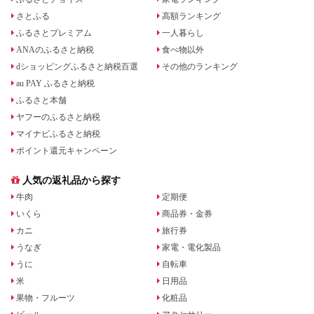
さとふる
高額ランキング
ふるさとプレミアム
一人暮らし
ANAのふるさと納税
食べ物以外
dショッピングふるさと納税百選
その他のランキング
au PAY ふるさと納税
ふるさと本舗
ヤフーのふるさと納税
マイナビふるさと納税
ポイント還元キャンペーン
人気の返礼品から探す
牛肉
定期便
いくら
商品券・金券
カニ
旅行券
うなぎ
家電・電化製品
うに
自転車
米
日用品
果物・フルーツ
化粧品