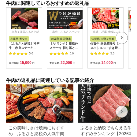
牛肉に関連しているおすすめの返礼品
出典：楽天ふるさと納
出典：ふるさとパレッ
出典：JRE MALLふる
税
ト
さと納税
兵庫県 養父市
大阪府 泉佐野市
佐賀県 吉野ヶ里町
兵
【ふるさと納税】神戸
【A4ランク】規格外
佐賀牛 赤身霜降り し
【神
牛 赤身ステーキ
ステーキ 切り落とし
ゃぶしゃぶ・すき焼き
ーロ
(200g/300g/400g/55
800g【スピード発送
用 600g 吉野ヶ里町
営業
5.0
5.0
5.0
0g/1200g)_ 神戸牛 神
黒毛和牛 リブロース
[FDB064]
(ka
戸ビーフ 黒毛和牛 ス
サーロイン 訳あり サ
15,000
22,000
14,000
寄付金額:
円
寄付金額:
円
寄付金額:
円
寄付
テーキ 赤身肉 牛肉 和
イズ不揃い すてーき
牛 ブランド牛 高級肉
氷温熟成×極味付け】
国産牛 ギフト 贈答用
mrz0460
プレゼント 焼肉 グル
牛肉の返礼品に関連している記事の紹介
メ 送料無料 【配送不
可地域：離島】
【G1440980】
この美味しさは焼肉におすす
ふるさと納税でもらえる牛肉
め！ふるさと納税の人気牛肉還
すすめランキング【2026年