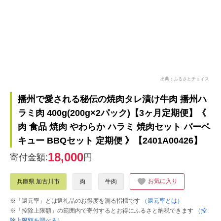
出典：ふるさとチョイス
播州で愛される秘伝の焼肉タレ漬け牛肉 播州ハ
ラミ肉 400g(200g×2パック)【3ヶ月定期便】《
肉 食品 焼肉 やわらか ハラミ 焼肉セット バーベ
キュー BBQセット 定期便 》【2401A00426】
18,000
寄付金額:
円
お気に入り
兵庫県 加古川市
肉
牛肉
※「還元率」とは返礼品のお得度を測る指標です
（還元率とは）
※「控除上限額」の範囲内で寄付するとお得にふるさと納税できます
（控
除上限額を調べる）