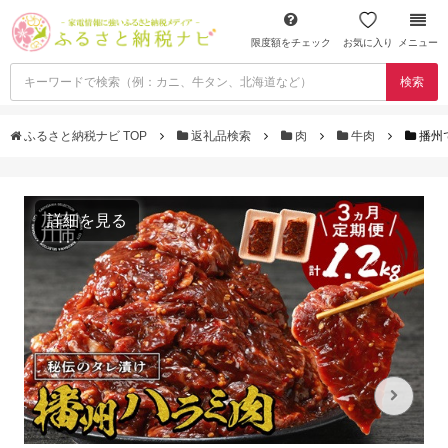
限度額をチェック
お気に入り
メニュー
検索
ふるさと納税ナビ TOP
返礼品検索
肉
牛肉
播州
詳細を見る