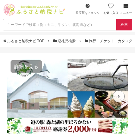
限度額をチェック
お気に入り
メニュー
検索
ふるさと納税ナビ TOP
返礼品検索
旅行・チケット・カタログ
詳細を見る