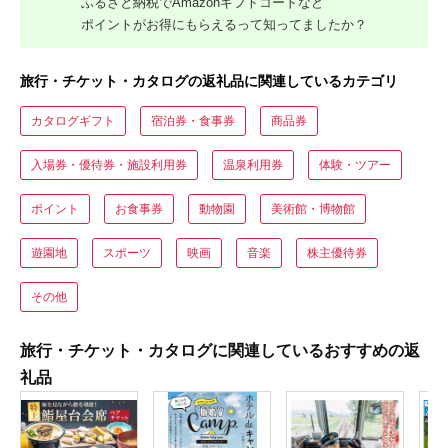
ふるさと納税でAmazonギフトコードなど
ポイントがお得にもらえるって知ってましたか？
旅行・チケット・カタログの返礼品に関連しているカテゴリ
カタログギフト
宿泊券・食事券
商品券
入場券・優待券・施設利用券
温泉利用券
体験・ツアー
ポイント
お食事券
動物園
美術館・博物館
遊園地
スポーツ
映画
音楽
株主優待券
その他
旅行・チケット・カタログに関連しているおすすめの返
礼品