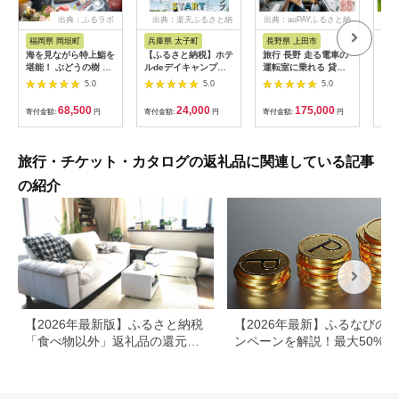
出典：ふるラボ
出典：楽天ふるさと納
出典：auPAYふるさと納
出
税
税
福岡県 岡垣町
兵庫県 太子町
長野県 上田市
岐
海を見ながら特上鮨を
【ふるさと納税】ホテ
旅行 長野 走る電車の
富士
堪能！ ぶどうの樹 鮨
ルdeデイキャンプ体
運転室に乗れる 貸切
ラブ
屋台ペア お食事券 海
験チケット
列車でお仕事体験 体
円分
5.0
5.0
5.0
鮮 海 屋台 食事 ペア
【1364991】
験 チケット 電車 鉄道
福岡県 岡垣町
列車 サービス 子供 子
68,500
24,000
175,000
寄付金額:
円
寄付金額:
円
寄付金額:
円
寄付
ども こども 家族 長野
県
旅行・チケット・カタログの返礼品に関連している記事
の紹介
【2026年最新版】ふるさと納税
【2026年最新】ふるなびの
「食べ物以外」返礼品の還元率
ンペーンを解説！最大50%還
ランキング！
も