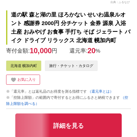
出典：ふるなび
道の駅 森と湖の里 ほろかない せいわ温泉ルオ
ント 感謝券 2000円 分チケット 金券 源泉 入浴
土産 おみやげ お食事 手打ち そば ジェラート バ
イク ドライブ リラックス 北海道 幌加内町
10,000
20
寄付金額:
円
還元率:
%
北海道 幌加内町
旅行・チケット・カタログ
お気に入り
※「還元率」とは返礼品のお得度を測る指標です
（還元率とは）
※「控除上限額」の範囲内で寄付するとお得にふるさと納税できます
（控
除上限額を調べる）
詳細を見る