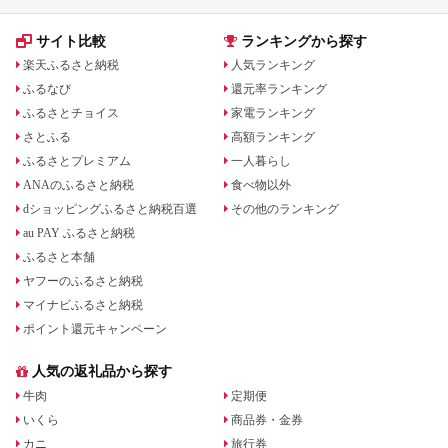
サイト比較
ランキングから探す
楽天ふるさと納税
人気ランキング
ふるなび
還元率ランキング
ふるさとチョイス
家電ランキング
さとふる
高額ランキング
ふるさとプレミアム
一人暮らし
ANAのふるさと納税
食べ物以外
dショッピングふるさと納税百選
その他のランキング
au PAY ふるさと納税
ふるさと本舗
ヤフーのふるさと納税
マイナビふるさと納税
ポイント還元キャンペーン
人気の返礼品から探す
牛肉
定期便
いくら
商品券・金券
カニ
旅行券